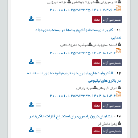
اکبر میرزایی
شهرزاد جوانشیر
غزاله میرزایی
20.1001.1.25383345.1401.7.4.6.7
دسترسی آزاد
مقاله
91
-
کاربرد زیست‌نانوکامپوزیت ها در بسته بندی مواد
غذایی
فاطمه ساوجبلاغی
مهشید معروف خانی
20.1001.1.25383345.1402.8.1.2.4
دسترسی آزاد
مقاله
92
-
الکترولیت‌های پلیمری خودترمیم‌شونده مورد استفاده
در باتری‌های لیتیومی
مارال قهرمانی
مبینا رازانی
20.1001.1.25383345.1402.8.1.4.6
دسترسی آزاد
مقاله
93
-
غشاهای درون پلیمری برای استخراج فلزات خاکی نادر
زهرا دانش فر
دسترسی آزاد
مقاله