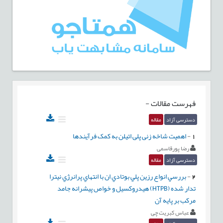
فهرست مقالات
-
دسترسی آزاد
مقاله
1
-
اهمیت شاخه زنی پلی اتیلن به کمک فرآیندها
رضا پورقاسمی
دسترسی آزاد
مقاله
2
-
بررسي انواع رزين پلي بوتادي ان با انتهاي پرانرژي نیترا
تدار شده (HTPB) هيدروکسيل و خواص پيشرانه جامد
مرکب بر پايه آن
عباس کبریت چی