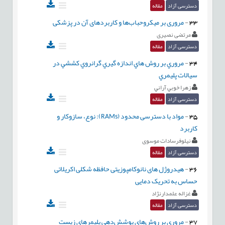
دسترسی آزاد
مقاله
33
-
مروری بر میکروحباب‌ها و کاربردهای آن در پزشکی
مرتضی نصیری
دسترسی آزاد
مقاله
34
-
مروري بر روش هاي اندازه گيري گرانروي کششي در
سيالات پليمري
زهرا خوبي آراني
دسترسی آزاد
مقاله
35
-
مواد با دسترسی محدود (RAMs): نوع، سازوکار و
کاربرد
نیلوفرسادات موسوی
دسترسی آزاد
مقاله
36
-
هیدروژل های نانوکامپوزیتی حافظه شکلی اکريلاتی
حساس به تحریک دمایی
غزاله علمدارنژاد
دسترسی آزاد
مقاله
37
-
مروری بر روش‌های پوشش‌دهی پلیمرهای زیست