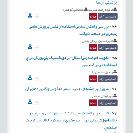
پزشکی آن ها
فاطمه رفیع منزلت
غلامعلي کوهمره
دسترسی آزاد
مقاله
74
-
بررسی و امکان سنجی استفاده از قفس پرورش ماهی
پلیمری در صنعت شیلات
اميرحسين يزدان بخش
دسترسی آزاد
مقاله
75
-
تقويت آميخته پلي‌استال-ترموپلاستيک پلي‌يورتان براي
استفاده در براکت سپر
رسول محسن زاده
دسترسی آزاد
مقاله
76
-
مروری بر غشاهای جدید اسمز معکوس و کاربردهای آن
مهرنوش محمدی
دسترسی آزاد
مقاله
77
-
تاملی در برنامه درسی کارشناسی مهندسی بسپار در
نظام آموزش عالی ایران: بهره‌گیری از رویکرد CDIO در تربیت
مهندس