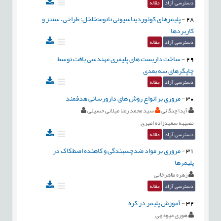
دسترسی آزاد
مقاله
28
-
پلیمرهای کوئوردیناسیونی نانومتخلخل: طراحی، سنتز و
کاربردها
دسترسی آزاد
مقاله
29
-
ساخت داربست های پلیمری مهندسی بافت توسط
چاپگرهای سه بعدی
دسترسی آزاد
مقاله
30
-
مروری بر انواع روش های دارورسانی هدفمند
آیدا چنگائی
سید محمد رضا میلانی حسینی
نصیبه سعیدزاده امیری
دسترسی آزاد
مقاله
31
-
مروری بر مواد ضدچسبندگی و کاهنده اصطکاک در
پلیمرها
زهره طاهرخانی
دسترسی آزاد
مقاله
32
-
آموزش پلیمر در کره
هوری میوه چی