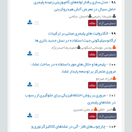
98
-
مدل‌سازی رفتار لوله‌های کامپوزیتی زمینه پلیمری
حامل سیال در معرض آتش‌ هیدروکربنی
علیرضا رحیمی
احسان سلاحی
دسترسی آزاد
مقاله
99
-
الکترولیت های پلیمری مبتنی بر ترکیبات
ارگانوسیلیکونی جهت استفاده در نسل جدید باتری ها
یونس موسائی اسگوئی
حمیدرضا حیدرنژاد
دسترسی آزاد
مقاله
100
-
پلیمرها و حلال های مورداستفاده در ساخت غشاء:
مروری متمرکز بر توسعه پایدار غشاء
فرزاد مهرجو
دسترسی آزاد
مقاله
101
-
مروری بر روش اختلاط ‌فیزیکی برای جلوگیری از رسوب
در غشاهای پلیمری
امیر خلقی
مرتضی نصیری
دسترسی آزاد
مقاله
102
-
چارچوب‌های فلز-آلی در غشاهای کاتالیزگرنوری و