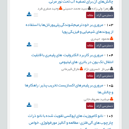
چالش‌های آن برای تصفیه آب تحت نور مرئی.
زهرا ولی زاده
سید محمد حسینی
وحید صفری فرد
دسترسی آزاد
مقاله
103
-
مروری بر خودترمیم‌شوندگی پلی‌یورتان‌ها با استفاده
از پیوندهای شیمیایی و فیزیکی پویا
محمود حیدری
دسترسی آزاد
مقاله
104
-
مروری بر کاربرد الکترولیت¬های پلیمری با قابلیت
انتقال تک یون در باتری¬های لیتیومی
مهرناز خسروی نژاد
مارال قهرمانی
دسترسی آزاد
مقاله
105
-
مروری بر پلیمرهای اکسازیست تخریب پذیر: راهکارها
و چالش ها
مهشید معروف خانی
دسترسی آزاد
مقاله
106
-
نانو کامپوزیت های اپوکسی تقویت شده با نانو ذرات
چارچوب های آلی فلزی: مطالعه و آنالیز مورفولوژی، خواص