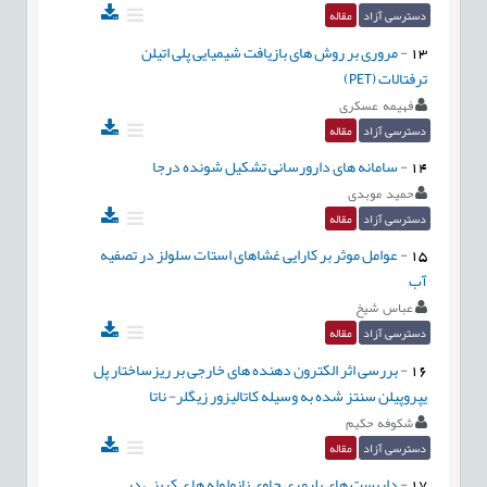
دسترسی آزاد
مقاله
13
-
مروری بر روش های بازیافت شیمیایی پلی اتیلن
ترفتالات (PET)
فهیمه عسکری
دسترسی آزاد
مقاله
14
-
سامانه های دارورسانی تشکیل شونده درجا
حمید موبدی
دسترسی آزاد
مقاله
15
-
عوامل موثر بر کارایی غشاهای استات سلولز در تصفیه
آب
عباس شيخ
دسترسی آزاد
مقاله
16
-
بررسی اثر الکترون دهنده های خارجی بر ریزساختار پل
یپروپیلن سنتز شده به وسیله کاتالیزور زیگلر- ناتا
شکوفه حکیم
دسترسی آزاد
مقاله
17
-
داربست های پلیمری حاوی نانولوله ها ی کربنی در