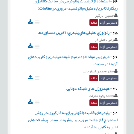
64
-
استفاده از ترکیبات هالوکربنی در ساخت کاتالیزور
زیگلرناتا بر پایه منیزیم اتوکسید (مروری بر مطالعات)
حسین بازگیر
دسترسی آزاد
مقاله
65
-
رئولوژي تعليقی هاي پليمري: آخرين دستاوردها
زهرا دانش فر
دسترسی آزاد
مقاله
66
-
مروری بر مواد خودترمیم شونده پلیمری و كاربردهاي
آن ها در صنعت
ستار محمدی اسفرجانی
دسترسی آزاد
مقاله
67
-
هیدروژل های شبکه دوتایی
فاطمه رفیع منزلت
دسترسی آزاد
مقاله
68
-
پلیمرهای قالب مولکولی برای به کارگیری در روش
استخراج فاز جامد: مروری بر روش‌های سنتز، پیشرفت‌های
اخیر و نگاهی به آینده