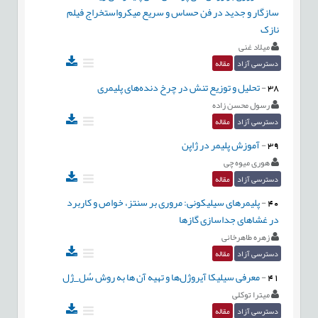
سازگار و جدید در فن حساس و سریع میکرواستخراج فیلم
نازک
میلاد غنی
دسترسی آزاد
مقاله
38
-
تحلیل و توزیع تنش در چرخ دنده‌های پلیمری
رسول محسن زاده
دسترسی آزاد
مقاله
39
-
آموزش پلیمر در ژاپن
هوری میوه چی
دسترسی آزاد
مقاله
40
-
پلیمرهای سیلیکونی: مروری بر سنتز، خواص و کاربرد
در غشاهای جداسازی گازها
زهره طاهرخانی
دسترسی آزاد
مقاله
41
-
معرفی سیلیکا آیروژل‌ها و تهیه آن ها به روش سُل_ژل
میترا توکلی
دسترسی آزاد
مقاله