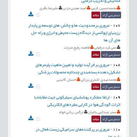
مکانیکی و تخریب گرمایی
محمدحسین کرمی
امید معینی جزنی
علیرضا باقری
دسترسی آزاد
مقاله
107
-
مروری برمحدودیت¬ها و چالش¬های توسعه ی پایدار
رزینهای اپوکسی از دیدگاه زیست محیطی و انرژی و راه¬حل
های آن¬ها
علی کرد دزفولی
فاطمه رفیع منزلت
دسترسی آزاد
مقاله
108
-
مروری بر فرآیند تولید و تعیین ماهیت پلیمرهای
تشکیل‌دهنده بسته‌بندی‌ چندلایه محصولات پزشکی
محمدمهدی اشتری برزکی
احسان گائینی
دسترسی آزاد
مقاله
109
-
ارتقا عملکرد پوششهای سیلیکونی جهت مقابله با
اثرات آلودگی هوا در کارایی مقره های الکتریکی
سحر عبدالهی باغبان
نرگس ربانی خواه
دسترسی آزاد
مقاله
110
-
مروری بر پرکننده‌های سرامیکی زیست فعال در
پلیمرها