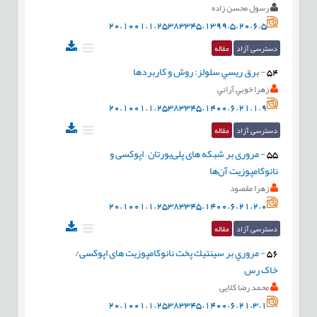
رسول محسن زاده
20.1001.1.25383345.1399.5.20.6.5
دسترسی آزاد
مقاله
54
-
برق ريسي سلولز: روش و کاربردها
زهرا خوبي آراني
20.1001.1.25383345.1400.6.21.1.9
دسترسی آزاد
مقاله
55
-
مروری بر شبکه های پلی‌یورتان – اپوکسی و
نانوکامپوزیت آن‌ها
زهرا مقصود
20.1001.1.25383345.1400.6.21.2.0
دسترسی آزاد
مقاله
56
-
مروري بر سينتيك پخت نانوکامپوزیت های اپوکسی/
خاک رس
محمد رضا کلایی
20.1001.1.25383345.1400.6.21.3.1