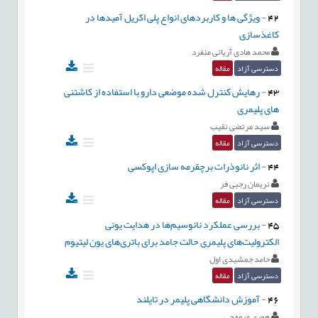
42
-
ویژگی ها و کاربردهای انواع پلی اکریل آمیدها در
کاغذسازی
محمد هادی آریائی منفرد
دسترسی آزاد
مقاله
43
-
رهایش کنترل شده موضعی دارو با استفاده از کاشتنی
های پلیمری
سید مرتضی نقیب
دسترسی آزاد
مقاله
44
-
اثر نانوذرات برچقرمه سازی اپوکسی
نریمان رجبی فر
دسترسی آزاد
مقاله
45
-
بررسی عملکرد نانوسیم‌ها در هدایت یونی
الکترولیت‌های پلیمری حالت جامد برای باتری‌های یون لیتیوم
حامد جمشیدی اول
دسترسی آزاد
مقاله
46
-
آموزش دانشگاهی پلیمر در تایلند
هوری میوه چی