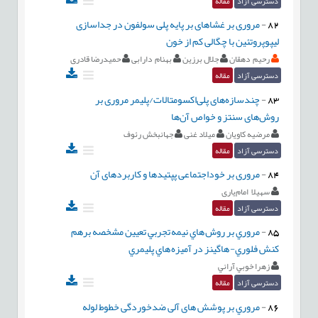
دسترسی آزاد
مقاله
82
-
مروری بر غشاهای بر پایه پلی سولفون در جداسازی
لیپوپروتئین با چگالی کم از خون
رحیم دهقان
جلال برزین
بهنام دارابی
حمیدرضا قادری
دسترسی آزاد
مقاله
83
-
چندسازه‌های پلی‌اکسومتالات/پلیمر مروری بر
روش‌های سنتز و خواص آن‌ها
مرضیه کاویان
میلاد غنی
جهانبخش رئوف
دسترسی آزاد
مقاله
84
-
مروری بر خوداجتماعی پپتیدها و کاربردهای آن
سهیلا امام‌یاری
دسترسی آزاد
مقاله
85
-
مروري بر روش هاي نيمه تجربي تعيين مشخصه برهم
کنش فلوري- هاگينز در آميزه هاي پليمري
زهرا خوبي آراني
دسترسی آزاد
مقاله
86
-
مروري بر پوشش های آلی ضدخوردگی خطوط لوله