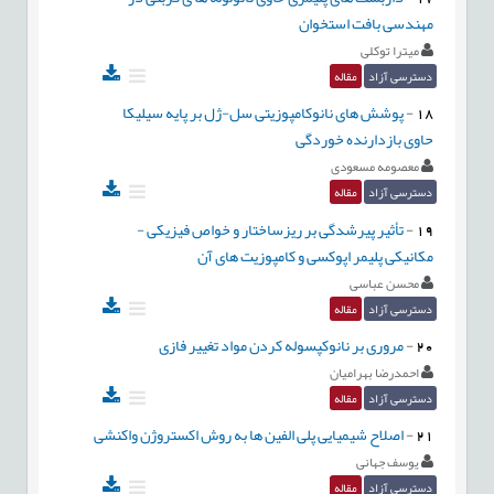
مهندسی بافت استخوان
میترا توکلی
دسترسی آزاد
مقاله
18
-
پوشش های نانوکامپوزیتی سل-ژل بر پایه سیلیکا
حاوی بازدارنده خوردگی
معصومه مسعودی
دسترسی آزاد
مقاله
19
-
تأثیر پیرشدگی بر ریزساختار و خواص فیزیکی -
مکانیکی پلیمر اپوکسی و کامپوزیت های آن
محسن عباسی
دسترسی آزاد
مقاله
20
-
مروری بر نانوکپسوله کردن مواد تغییر فازی
احمدرضا بهرامیان
دسترسی آزاد
مقاله
21
-
اصلاح شیمیایی پلی الفین ها به روش اکستروژن واکنشی
یوسف جهانی
دسترسی آزاد
مقاله