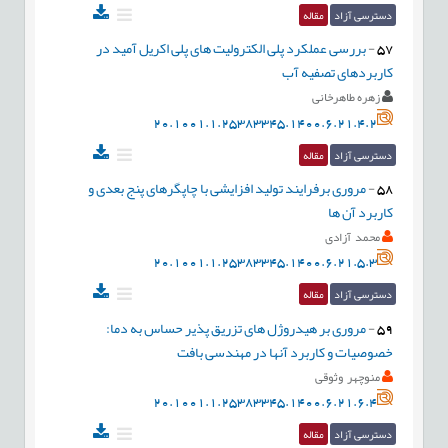
دسترسی آزاد
مقاله
57
-
بررسی عملکرد پلی الکترولیت های پلی اکریل آمید در
کاربردهای تصفیه آب
زهره طاهرخانی
20.1001.1.25383345.1400.6.21.4.2
دسترسی آزاد
مقاله
58
-
مروری برفرایند تولید افزایشی با چاپگرهای پنج بعدی و
کاربرد آن ها
محمد آزادی
20.1001.1.25383345.1400.6.21.5.3
دسترسی آزاد
مقاله
59
-
مروری بر هیدروژل های تزریق پذیر حساس به دما:
خصوصیات و کاربرد آنها در مهندسی بافت
منوچهر وثوقی
20.1001.1.25383345.1400.6.21.6.4
دسترسی آزاد
مقاله