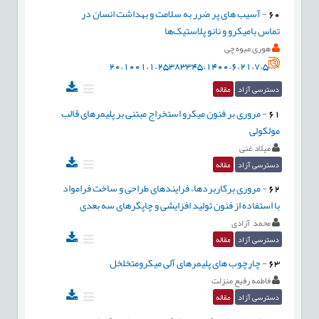
60
-
آسیب های پر ضرر به سلامت و بهداشت انسان در
تماس بامیکرو و نانو پلاستیک‌ها
هوری میوه چی
20.1001.1.25383345.1400.6.21.7.5
دسترسی آزاد
مقاله
61
-
مروری بر فنون میکرو استخراج مبتنی بر پلیمرهای قالب
مولکولی
میلاد غنی
دسترسی آزاد
مقاله
62
-
مروری برکاربردها، فرایندهای طراحی و ساخت فرامواد
با استفاده از فنون تولید افزایشی و چاپگرهای سه بعدی
محمد آزادی
دسترسی آزاد
مقاله
63
-
چارچوب های پلیمرهای آلی میکرومتخلخل
فاطمه رفیع منزلت
دسترسی آزاد
مقاله