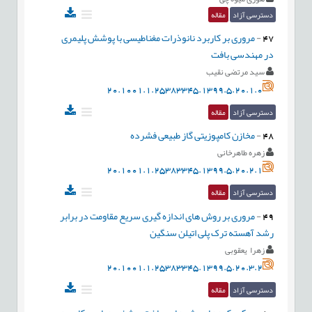
دسترسی آزاد
مقاله
47
-
مروری بر کاربرد نانوذرات مغناطیسی با پوشش پلیمری
در مهندسی بافت
سید مرتضی نقیب
20.1001.1.25383345.1399.5.20.1.0
دسترسی آزاد
مقاله
48
-
مخازن کامپوزیتی گاز طبیعی فشرده
زهره طاهرخانی
20.1001.1.25383345.1399.5.20.2.1
دسترسی آزاد
مقاله
49
-
مروری بر روش های اندازه گیری سریع مقاومت در برابر
رشد آهسته ترک پلی اتیلن سنگین
زهرا یعقوبی
20.1001.1.25383345.1399.5.20.3.2
دسترسی آزاد
مقاله