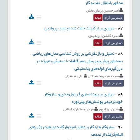
مدفون انتقال نفت و گاز
اميرحسين يزدان بخش
دسترسی آزاد
مقاله
87
-
مروری بر ترکیبات جفت شده پلیمر-پروتئین
نادره گلشن ابراهیمی
دسترسی آزاد
مقاله
88
-
تحلیل و بازنگرشی بر روش‌شناسیِ مدل‌های ریاضی،
به‌منظور پیش‌بینی طول‌عمر قطعات لاستیکی به‌ویژه در
درزگیرهایِ لوله‌هایِ پلاستیکی
سیدحمیدرضا صباغی
علی عباسیان
دسترسی آزاد
مقاله
89
-
مروری بر بهینه‌سازی فرمول‌بندی و سازوکار
خودترمیمی پوشش‌های پلی‌اوره
معین بهزادپور
مهدی همتیان دامغانی
دسترسی آزاد
مقاله
90
-
سازوکارها و کاربردهای امیدوارکننده‌ی هیدروژل‌های
الهام‌گرفته از صدف