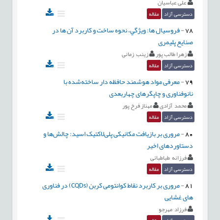
علی عباسیان
دسترسی آزاد
مقاله
78
-
فروسیال ها: ويژگي، نحوه ساخت و كاربرد آن ها در
صنایع پلیمری
زهرا طالب پور
زینب زمانی
دسترسی آزاد
مقاله
79
-
معرفی مواد هوشمند حافظه دار ساخته‌شده با
نانوفناوری و چاپگرهای چهاربعدی
محمد آزادی
مهناز فرخ پور
دسترسی آزاد
مقاله
80
-
مروری بر بازیافت مکانیکی پلی‌لاکتیک اسید: چالش‌ها و
دستاوردهای اخیر
فرزانه طباطبائی
دسترسی آزاد
مقاله
81
-
مروری بر کاربرد نقاط کوانتومی کربن (CQDs) در فناوری
های غشایی
فرزاد مهرجو