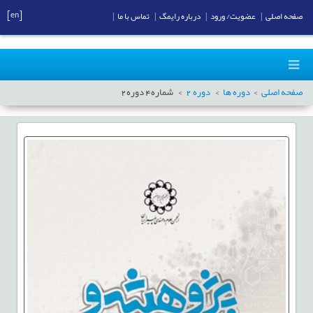
[en]
صفحه اصلی
|
عضویت/ ورود
|
درباره رایمگ
|
تماس با ما
|
صفحه اصلی
دوره ها
دوره
2
شماره
4
دوره
2