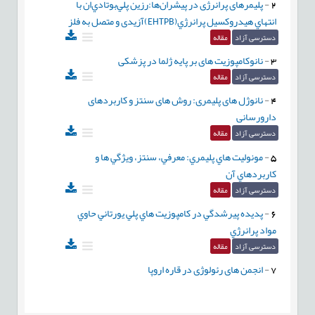
2
-
پلیمرهای پرانرژی در پیشران‌ها:رزین پلي‌بوتادي‌ان با
انتهاي هيدروکسيل پرانرژي(EHTPB)آزیدی و متصل به فلز
دسترسی آزاد
مقاله
3
-
نانوکامپوزیت های بر پایه ژلما در پزشکی
دسترسی آزاد
مقاله
4
-
نانوژل های پلیمری: روش های سنتز و کاربردهای
دارورسانی
دسترسی آزاد
مقاله
5
-
مونوليت هاي پليمري: معرفي، سنتز، ويژگي ها و
كاربردهاي آن
دسترسی آزاد
مقاله
6
-
پديده پيرشدگي در کامپوزيت هاي پلي یورتاني حاوي
مواد پرانرژي
دسترسی آزاد
مقاله
7
-
انجمن های رئولوژی در قاره اروپا