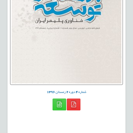
شماره
4
دوره
2
زمستان
1396