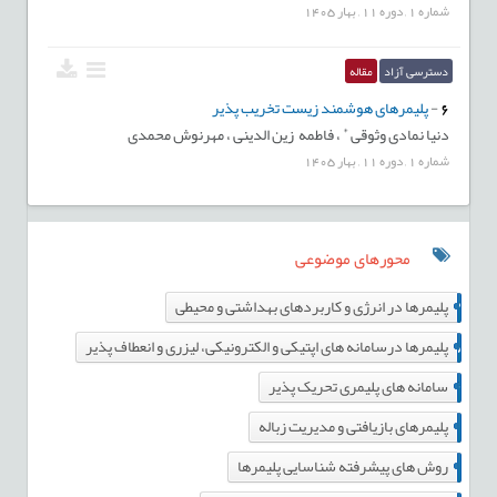
شماره
1
,
دوره
11
,
بهار
1405
دسترسی آزاد
مقاله
6
-
پلیمرهای هوشمند زیست تخریب پذیر
*
دنیا نمادی وثوقی
،
فاطمه زین الدینی ،
مهرنوش محمدی
شماره
1
,
دوره
11
,
بهار
1405
محورهای موضوعی
23
پلیمرها در انرژی و کاربردهای بهداشتی و محیطی
5
پليمرها درسامانه های اپتیکی و الکترونیکی، لیزری و انعطاف پذیر
14
سامانه های پلیمری تحریک پذیر
6
پلیمرهای بازیافتی و مدیریت زباله
11
روش های پیشرفته شناسایی پلیمرها