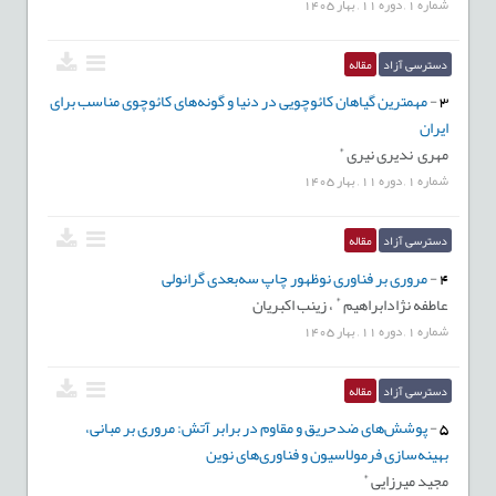
شماره
1
,
دوره
11
,
بهار
1405
دسترسی آزاد
مقاله
3
-
مهمترین گیاهان کائوچویی در دنیا و گونه‌های کائوچوی مناسب برای
ایران
*
مهری ندیری نیری
شماره
1
,
دوره
11
,
بهار
1405
دسترسی آزاد
مقاله
4
-
مروری بر فناوری نوظهور چاپ سه‌بعدی گرانولی
*
عاطفه نژادابراهیم
،
زینب اکبریان
شماره
1
,
دوره
11
,
بهار
1405
دسترسی آزاد
مقاله
5
-
پوشش‌های ضدحریق و مقاوم در برابر آتش: مروری بر مبانی،
بهینه‌سازی فرمولاسیون و فناوری‌های نوین
*
مجید میرزایی