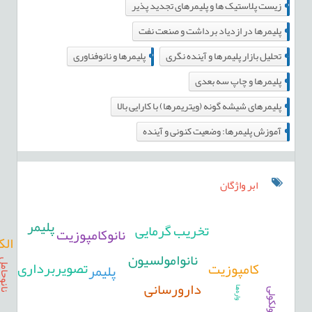
13
زیست پلاستیک ها و پلیمرهای تجديد پذیر
2
پلیمرها در ازدياد برداشت و صنعت نفت
33
4
تحلیل بازار پلیمرها و آینده نگری
پليمرها و نانوفناوری
6
پلیمرها و چاپ سه بعدی
1
پلیمرهای شیشه گونه (ویتریمرها) با کارایی بالا
10
آموزش پلیمرها: وضعیت کنونی و آینده
ابر واژگان
پلیمر
تخریب گرمایی
نانوکامپوزیت
الک
نانوامولسیون
تصویربرداری
کامپوزیت
پلیمر
نانوحامل
دارورسانی
واره‌ها