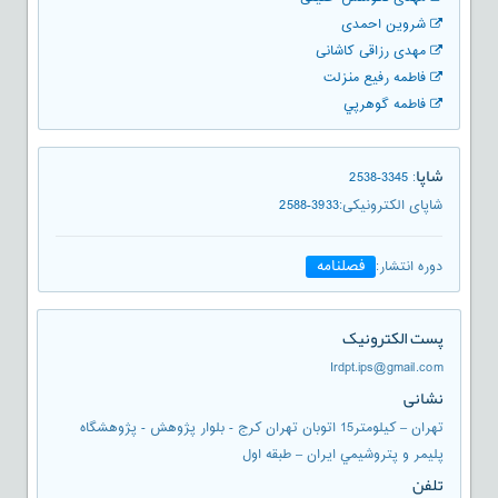
شروین احمدی
مهدی رزاقی کاشانی
فاطمه رفیع منزلت
فاطمه گوهرپي
شاپا
2538-3345
:
شاپای الکترونیکی
:
2588-3933
فصلنامه
دوره انتشار
:
پست الکترونیک
Irdpt.ips@gmail.com
نشانی
تهران – كيلومتر15 اتوبان تهران كرج - بلوار پژوهش - پژوهشگاه
پليمر و پتروشيمي ايران – طبقه اول
تلفن