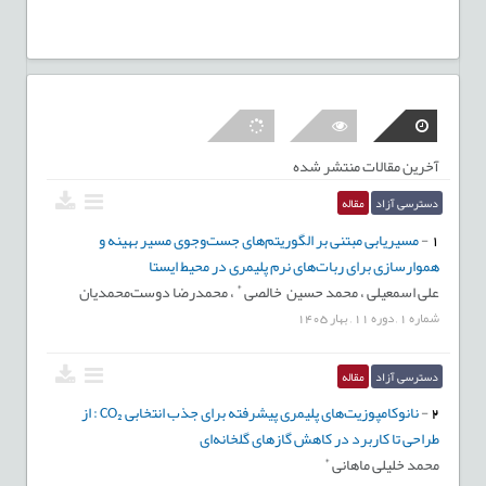
آخرین مقالات منتشر شده
دسترسی آزاد
مقاله
1
-
مسیریابی مبتنی بر الگوریتم‌های جست‌وجوی مسیر بهینه و
هموارسازی برای ربات‌های نرم پلیمری در محیط ایستا
*
علی اسمعیلی ،
محمد حسین خالصی
،
محمدرضا دوست‌محمدیان
شماره
1
,
دوره
11
,
بهار
1405
دسترسی آزاد
مقاله
2
-
نانوکامپوزیت‌های پلیمری پیشرفته برای جذب انتخابی CO₂ : از
طراحی تا کاربرد در کاهش گازهای گلخانه‌ای
*
محمد خلیلی ماهانی