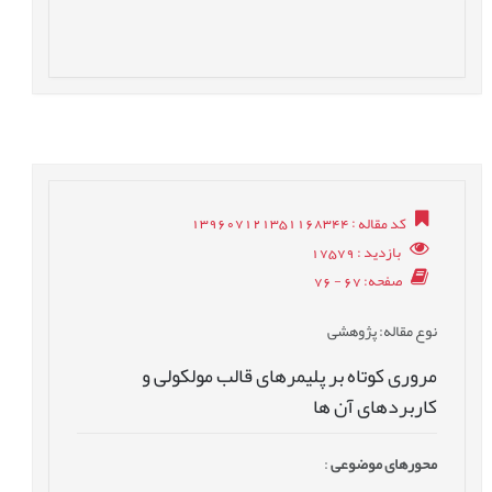
کد مقاله
: 139607121351168344
بازدید
: 17579
صفحه
: 67 - 76
نوع مقاله
: پژوهشی
مروری کوتاه بر پلیمرهای قالب مولکولی و
کاربردهای آن ها
محورهای موضوعی
: