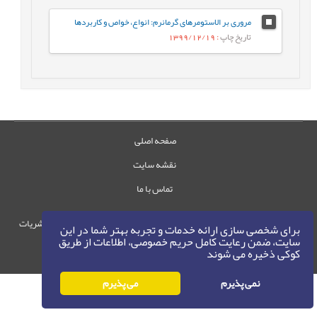
مروری بر الاستومرهای گرمانرم: انواع، خواص و کاربردها
تاریخ چاپ
: 1399/12/19
صفحه اصلی
نقشه سایت
تماس با ما
حقوق این وب‌سایت متعلق به سامانه مدیریت نشریات
برای شخصی سازی ارائه خدمات و تجربه بهتر شما در این
سایت، ضمن رعایت کامل حریم خصوصی، اطلاعات از طریق
رایمگ است.
کوکی ذخیره می شوند
حق نشر
1405-1396
©
نمی پذیرم
می پذیرم