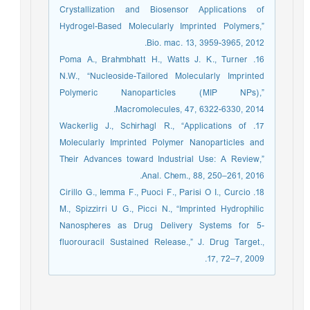
Crystallization and Biosensor Applications of
Hydrogel-Based Molecularly Imprinted Polymers,”
Bio. mac. 13, 3959-3965, 2012.
16. Poma A., Brahmbhatt H., Watts J. K., Turner
N.W., “Nucleoside-Tailored Molecularly Imprinted
Polymeric Nanoparticles (MIP NPs),”
Macromolecules, 47, 6322-6330, 2014.
17. Wackerlig J., Schirhagl R., “Applications of
Molecularly Imprinted Polymer Nanoparticles and
Their Advances toward Industrial Use: A Review,”
Anal. Chem., 88, 250–261, 2016.
18. Cirillo G., Iemma F., Puoci F., Parisi O I., Curcio
M., Spizzirri U G., Picci N., “Imprinted Hydrophilic
Nanospheres as Drug Delivery Systems for 5-
fluorouracil Sustained Release.,” J. Drug Target.,
17, 72–7, 2009.