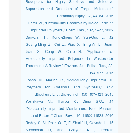
Receptors for Highly Sensitive and Selective
Separation and Detection of Target Molecules,”
Chromatography, 37, 43–64, 2016.
11. Gunter W., “Enzyme-like Catalysis by Molecularly
Imprinted Polymers,” Chem. Rev., 102, 1–27, 2002.
12. Dan-Lian H., Rong-Zhong W., Yun-Guo L.,
Guang-Ming Z., Cui L., Piao X., Bing-An L., Juan-
Juan X., Cong W., Chao H., “Application of
Molecularly Imprinted Polymers in Wastewater
Treatment: A Review,” Environ. Sci. Pollut. Res., 22,
963–977, 2015.
13. Fosca M., Marina R., “Molecularly Imprinted
Polymers for Catalysis and Synthesis,” Adv.
Biochem. Eng. Biotechnol., 150, 107–129, 2015.
14. Yoshikawa M., Tharpa K., Dima Ş.O.,
“Molecularly Imprinted Membranes: Past, Present,
and Future,” Chem. Rev., 116, 11500-11528, 2016.
15. Reddy S. M, Phan Q. T, El-Sharif H, Govada L,
Stevenson D, and Chayen N.E., “Protein