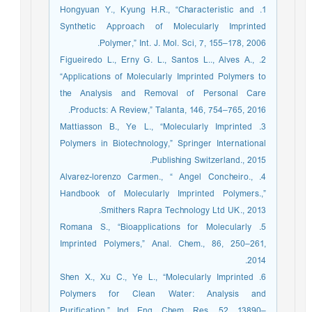
1. Hongyuan Y., Kyung H.R., “Characteristic and
Synthetic Approach of Molecularly Imprinted
Polymer,” Int. J. Mol. Sci, 7, 155–178, 2006.
2. Figueiredo L., Erny G. L., Santos L.., Alves A.,
“Applications of Molecularly Imprinted Polymers to
the Analysis and Removal of Personal Care
Products: A Review,” Talanta, 146, 754–765, 2016.
3. Mattiasson B., Ye L., “Molecularly Imprinted
Polymers in Biotechnology,” Springer International
Publishing Switzerland., 2015.
4. Alvarez-lorenzo Carmen., “ Angel Concheiro.,
Handbook of Molecularly Imprinted Polymers.,”
Smithers Rapra Technology Ltd UK., 2013.
5. Romana S., “Bioapplications for Molecularly
Imprinted Polymers,” Anal. Chem., 86, 250–261,
2014.
6. Shen X., Xu C., Ye L., “Molecularly Imprinted
Polymers for Clean Water: Analysis and
Purification,” Ind. Eng. Chem. Res., 52, 13890–