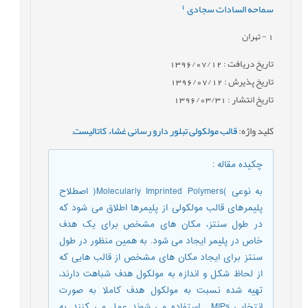
1
سماحه السادات سجادی
1
- تهران
تاریخ دریافت : 1396/07/12
تاریخ پذیرش : 1396/07/12
تاریخ انتشار : 1396/03/31
کلید واژه
:
قالب مولکولی تبلور دارو رسانی غشاء کاتالیست
,
چکیده مقاله
:
به نوعی )Molecularly Imprinted Polymers( اصطلاح
پلیمرهای قالب مولکولی از پلیمرها اطلاق می شود که
در طول سنتز، مکان های مشخص برای یک هدف
خاص در پلیمر ایجاد می شود. به همین منظور در طول
سنتز برای ایجاد مکان های مشخص از قالب هایی که
از لحاظ شکل و اندازه به مولکول هدف شباهت دارند،
تهیه شده نسبت به مولکول هدف کاملا به صورت
انتخابی MIPs . استفاده می شوند عمل می کنند. به