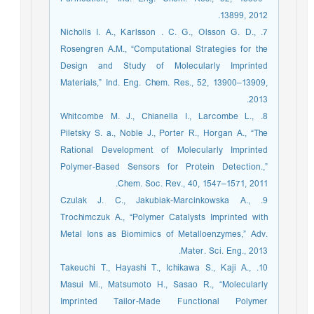
13899, 2012.
7. Nicholls I. A., Karlsson . C. G., Olsson G. D.,
Rosengren A.M., “Computational Strategies for the
Design and Study of Molecularly Imprinted
Materials,” Ind. Eng. Chem. Res., 52, 13900–13909,
2013.
8. Whitcombe M. J., Chianella I., Larcombe L.,
Piletsky S. a., Noble J., Porter R., Horgan A., “The
Rational Development of Molecularly Imprinted
Polymer-Based Sensors for Protein Detection.,”
Chem. Soc. Rev., 40, 1547–1571, 2011.
9. Czulak J. C., Jakubiak-Marcinkowska A.,
Trochimczuk A., “Polymer Catalysts Imprinted with
Metal Ions as Biomimics of Metalloenzymes,” Adv.
Mater. Sci. Eng., 2013.
10. Takeuchi T., Hayashi T., Ichikawa S., Kaji A.,
Masui Mi., Matsumoto H., Sasao R., “Molecularly
Imprinted Tailor-Made Functional Polymer