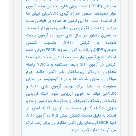
محیطی (ESCR) است. روش های مختلفی مانند آزمون
نوار خمیدهبه منظور اندازه گیری ESCRپلی اتیلن ها
ارائه شده است. اما این آزمون ها علاوه بر طولانی مدت
بودن، از دقت و تکرارپذیری مطلوبی برخوردار نیستند.
به همین منظور در سال های اخیر، دو آزمون سخت
شونده با کرنش (SHT) ونسبت کشش
طبیعی(NDR)برایاندازه گیری سریع ESCRمعرفی شده
است. نتایج آزمون نوار خمیده با مدول سخت شونده با
کرنش در آزمون SHT رابطه مستقیم و با NDR رابطه
معکوس دارد.اثر ریزساختار پلی اتیلن مانند جرم
مولکولی، میزان شاخه ها و نوع کومونومر بر میزان
مقاومت به رشد ترک توسط آزمون های SHT و
NDRمی تواند به خوبی ارزیابی شود. البته ارزیابی
یکنواختی شبکه زنجیرهای رابط،توسط دو آزمون پنت و
خزش شکاف کامل نسبت به آزمون SHT، آسان تر
است. به دلیل نسبت کشش بیش از 8 در آزمون SHT،
تنها ESCRگریدهای پلی اتیلن مقاوم در برابر رشد ترک
می توانند اندازه گیری شوند.