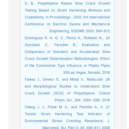
X. B., Polyethylene Resins Slow Crack Growth
Testing Based on Strain Hardening Modulus and
Crystallinity, in Proceedings - 2020 3rd International
Conference on Electron Device and Mechanical
Engineering, ICEDME 2020, 569–572.
25. Dominguez R. A. G. C., Perez A., Robledo N.,
Gonzalez C., Paredes B., Evaluation and
Comparison of Standard and Accelerated Slow
Crack Growth Determination Methodologies: Effect
of the Comonomer Type influence, in Plastic Pipes
XIXLas Vegas, Nevada, 2018.
26. Fawaz J., Deveci S., and Mittal V., Molecular
and Morphological Studies to Understand Slow
Crack Growth (SCG) of Polyethylene, Colloid
Polym. Sci., 294, 1269–1280, 2016.
27. Cheng J. J., Polak M. A., and Penlidis A., A
Tensile Strain Hardening Test Indicator of
Environmental Stress Cracking Resistance, J.
Macromol. Sci. Part A, 45, 599–611, 2008.