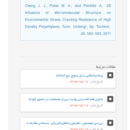
28. Cheng J. J., Polak M. A., and Penlidis A.,
Influence of Micromolecular Structure on
Environmental Stress Cracking Resistance of High
Density Polyethylene, Tunn. Undergr. Sp. Technol.,
26, 582–593, 2011.
مقالات مرتبط
پیشنهادهایی برای ترویج نهج البلاغه
تاریخ چاپ
: 1405/05/17
تحلیل فقه الحدیثی روایت نهی از مضاجعت در حضور کودک
تاریخ چاپ
: 1405/05/17
بررسی توصیفی ـ تطبیقی راه‌های فیزیکی ـ جسمانیِ مقابله با پیسکوز بر اساس گزاره¬های دینی و روان‌شناسی
تاریخ چاپ
: 1405/05/17