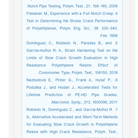
Notch Pipe Testing, Polym. Test., 27, 158–160, 2008.
4. Fleissner M., Experience with a Full Notch Creep
Test in Determining the Stress Crack Performance
of Polyethylenes, Polym. Eng. Sci., 38, 330–340,
Feb. 1998.
5. Domínguez C., Robledo N., Paredes B., and
García-muñoz R. A., Strain Hardening Test on the
Limits of Slow Crack Growth Evaluation in High
Resistance Polyethylene Resins: Effect of
Comonomer Type, Polym. Test., 106155, 2019.
6. Nezbedová E., Pinter G., Frank A., Hutař P.,
Poduška J., and Hodan J., Accelerated Tests for
Lifetime Prediction of PE-HD Pipe Grades,
Macromol. Symp., 373, 1600096, 2017.
7. Robledo N., Domínguez C., and García-Muñoz R.
A., Alternative Accelerated and Short-Term Methods
for Evaluating Slow Crack Growth in Polyethylene
Resins with High Crack Resistance, Polym. Test.,