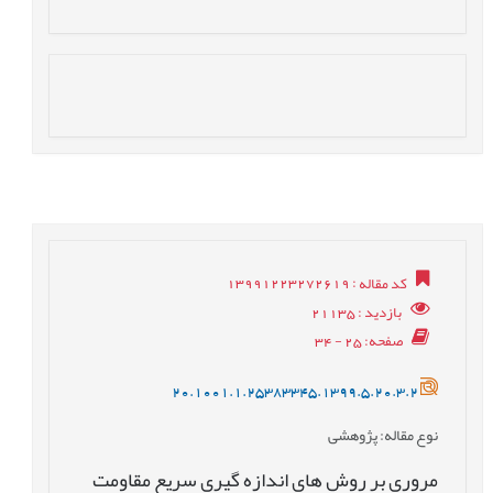
کد مقاله
: 13991223272619
بازدید
: 21135
صفحه
: 25 - 34
20.1001.1.25383345.1399.5.20.3.2
نوع مقاله
: پژوهشی
مروری بر روش های اندازه گیری سریع مقاومت