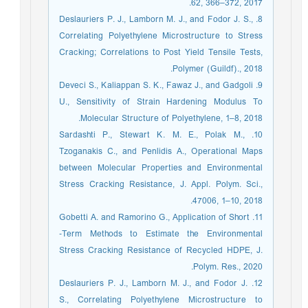
62, 366–372, 2017.
8. Deslauriers P. J., Lamborn M. J., and Fodor J. S.,
Correlating Polyethylene Microstructure to Stress
Cracking; Correlations to Post Yield Tensile Tests,
Polymer (Guildf)., 2018.
9. Deveci S., Kaliappan S. K., Fawaz J., and Gadgoli
U., Sensitivity of Strain Hardening Modulus To
Molecular Structure of Polyethylene, 1–8, 2018.
10. Sardashti P., Stewart K. M. E., Polak M.,
Tzoganakis C., and Penlidis A., Operational Maps
between Molecular Properties and Environmental
Stress Cracking Resistance, J. Appl. Polym. Sci.,
47006, 1–10, 2018.
11. Gobetti A. and Ramorino G., Application of Short
‑Term Methods to Estimate the Environmental
Stress Cracking Resistance of Recycled HDPE, J.
Polym. Res., 2020.
12. Deslauriers P. J., Lamborn M. J., and Fodor J.
S., Correlating Polyethylene Microstructure to