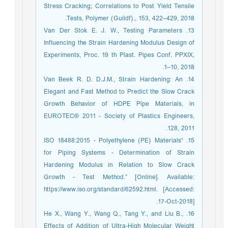
Stress Cracking; Correlations to Post Yield Tensile
Tests, Polymer (Guildf)., 153, 422–429, 2018.
13. Van Der Stok E. J. W., Testing Parameters
Influencing the Strain Hardening Modulus Design of
Experiments, Proc. 19 th Plast. Pipes Conf. PPXIX,
1–10, 2018.
14. Van Beek R. D. D.J.M., Strain Hardening: An
Elegant and Fast Method to Predict the Slow Crack
Growth Behavior of HDPE Pipe Materials, in
EUROTEC® 2011 - Society of Plastics Engineers,
128, 2011.
15. “ISO 18488:2015 - Polyethylene (PE) Materials
for Piping Systems - Determination of Strain
Hardening Modulus in Relation to Slow Crack
Growth - Test Method.” [Online]. Available:
https://www.iso.org/standard/62592.html. [Accessed:
17-Oct-2018].
16. He X., Wang Y., Wang Q., Tang Y., and Liu B.,
Effects of Addition of Ultra-High Molecular Weight