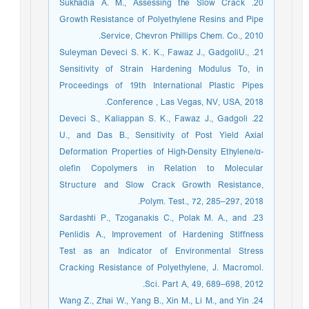
20. Sukhadia A. M., Assessing the Slow Crack
Growth Resistance of Polyethylene Resins and Pipe
Service, Chevron Phillips Chem. Co., 2010.
21. Suleyman Deveci S. K. K., Fawaz J., GadgoliU.,
Sensitivity of Strain Hardening Modulus To, in
Proceedings of 19th International Plastic Pipes
Conference , Las Vegas, NV, USA, 2018.
22. Deveci S., Kaliappan S. K., Fawaz J., Gadgoli
U., and Das B., Sensitivity of Post Yield Axial
Deformation Properties of High-Density Ethylene/α-
olefin Copolymers in Relation to Molecular
Structure and Slow Crack Growth Resistance,
Polym. Test., 72, 285–297, 2018.
23. Sardashti P., Tzoganakis C., Polak M. A., and
Penlidis A., Improvement of Hardening Stiffness
Test as an Indicator of Environmental Stress
Cracking Resistance of Polyethylene, J. Macromol.
Sci. Part A, 49, 689–698, 2012.
24. Wang Z., Zhai W., Yang B., Xin M., Li M., and Yin