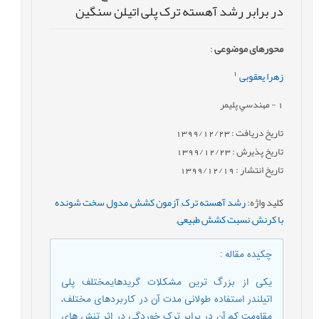
در برابر رشد آهسته ترک پلی اتیلن سنگین
محورهای موضوعی
:
1
زهرا یعقوبی
1
- مهندسي پليمر
تاریخ دریافت : 1399/12/23
تاریخ پذیرش : 1399/12/23
تاریخ انتشار : 1399/12/19
کلید واژه
:
رشد آهسته ترک
,
آزمون کشش
,
مدول سخت شونده
با کرنش
,
نسبت کشش طبیعی
,
چکیده مقاله
:
یکی از بزرگ ترین مشکلات گریدهایمختلف پلی
اتیلندر استفاده طولانی مدت آن در کاربردهای مختلف،
مقاومت کم آن در برابر ترک خوردگی در اثر تنش های