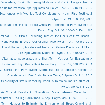
r Parameters, Strain Hardening Modulus and Cyclic Fatigue Test
ials for Pressure Pipe Applications, Polym. Test., 62, 246–253, 2017.
, Experiences with Modified Test Conditions for Notch Pipe Testing,
Polym. Test., 27, 158–160, 2008.
Test in Determining the Stress Crack Performance of Polyethylenes,
Polym. Eng. Sci., 38, 330–340, Feb. 1998.
a-muñoz R. A., Strain Hardening Test on the Limits of Slow Crack
hylene Resins: Effect of Comonomer Type, Polym. Test., 106155, 2019.
ka J., and Hodan J., Accelerated Tests for Lifetime Prediction of PE-
HD Pipe Grades, Macromol. Symp., 373, 1600096, 2017.
., Alternative Accelerated and Short-Term Methods for Evaluating
 Resins with High Crack Resistance, Polym. Test., 62, 366–372, 2017.
S., Correlating Polyethylene Microstructure to Stress Cracking;
Correlations to Post Yield Tensile Tests, Polymer (Guildf)., 2018.
U., Sensitivity of Strain Hardening Modulus To Molecular Structure of
Polyethylene, 1–8, 2018.
anakis C., and Penlidis A., Operational Maps between Molecular
 Stress Cracking Resistance, J. Appl. Polym. Sci., 47006, 1–10, 2018.
ort ‑Term Methods to Estimate the Environmental Stress Cracking