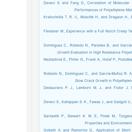
2. Deveci S. and Fang D., Correlation of Molecula
Performances of Polyethylene Mater
3. Kratochvilla T. R. U., Muschik H., and Dragaun H.
4. Fleissner M., Experience with a Full Notch Creep 
5. Domínguez C., Robledo N., Paredes B., and Garcí
Growth Evaluation in High Resistance Polyet
6. Nezbedová E., Pinter G., Frank A., Hutař P., Poduš
7. Robledo N., Domínguez C., and García-Muñoz R. A
Slow Crack Growth in Polyethylene
8. Deslauriers P. J., Lamborn M. J., and Fodor J. 
9. Deveci S., Kaliappan S. K., Fawaz J., and Gadgoli 
10. Sardashti P., Stewart K. M. E., Polak M., Tzog
Properties and Environmental
11. Gobetti A. and Ramorino G., Application of Sh