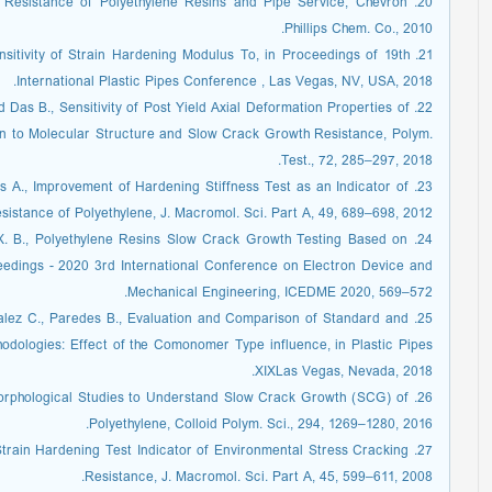
th Resistance of Polyethylene Resins and Pipe Service, Chevron
Phillips Chem. Co., 2010.
ensitivity of Strain Hardening Modulus To, in Proceedings of 19th
International Plastic Pipes Conference , Las Vegas, NV, USA, 2018.
and Das B., Sensitivity of Post Yield Axial Deformation Properties of
ion to Molecular Structure and Slow Crack Growth Resistance, Polym.
Test., 72, 285–297, 2018.
idis A., Improvement of Hardening Stiffness Test as an Indicator of
istance of Polyethylene, J. Macromol. Sci. Part A, 49, 689–698, 2012.
in X. B., Polyethylene Resins Slow Crack Growth Testing Based on
ceedings - 2020 3rd International Conference on Electron Device and
Mechanical Engineering, ICEDME 2020, 569–572.
nzalez C., Paredes B., Evaluation and Comparison of Standard and
dologies: Effect of the Comonomer Type influence, in Plastic Pipes
XIXLas Vegas, Nevada, 2018.
nd Morphological Studies to Understand Slow Crack Growth (SCG) of
Polyethylene, Colloid Polym. Sci., 294, 1269–1280, 2016.
ile Strain Hardening Test Indicator of Environmental Stress Cracking
Resistance, J. Macromol. Sci. Part A, 45, 599–611, 2008.