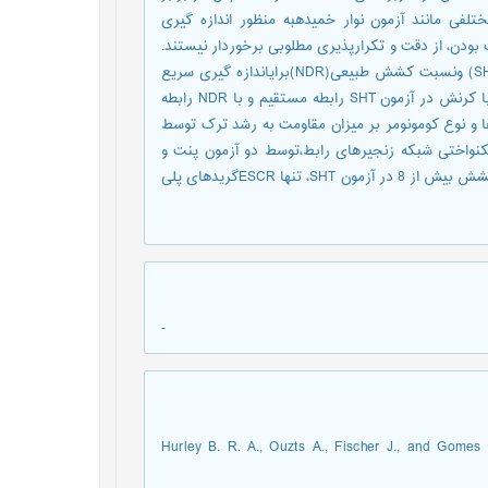
طی (ESCR) است. روش های مختلفی مانند آزمون نوار خمیدهبه منظور اندازه گیری
مدت بودن، از دقت و تکرارپذیری مطلوبی برخوردار نیستند.
به همین منظور در سال های اخیر، دو آزمون سخت شونده با کرنش (SHT) ونسبت کشش طبیعی(NDR)برایاندازه گیری سریع
ESCRمعرفی شده است. نتایج آزمون نوار خمیده با مدول سخت شونده با کرنش در آزمون SHT رابطه مستقیم و با NDR رابطه
ها و نوع کومونومر بر میزان مقاومت به رشد ترک توسط
ته ارزیابی یکنواختی شبکه زنجیرهای رابط،توسط دو آزمون پنت و
خزش شکاف کامل نسبت به آزمون SHT، آسان تر است. به دلیل نسبت کشش بیش از 8 در آزمون SHT، تنها ESCRگریدهای پلی
-
1. Hurley B. R. A., Ouzts A., Fischer J., and Gom