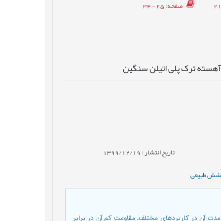
صفحه
: 25 - 34
آهسته ترک پلی اتیلن سنگین
تاریخ انتشار : 1399/12/19
شش طبیعی
,
مدت آن در کاربردهای مختلف، مقاومت کم آن در برابر