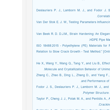
12. Deslauriers P. J., Lamborn M. J., and Fodor J.
Correlati
13. Van Der Stok E. J. W., Testing Parameters Influe
14. Van Beek R. D. D.J.M., Strain Hardening: An Ele
HDPE Pipe Mate
15. “ISO 18488:2015 - Polyethylene (PE) Materials f
Relation to Slow Crack Growth - Test Method.” [Onlin
16. He X., Wang Y., Wang Q., Tang Y., and Liu B., Eff
Molecule and Crystallization Behavior of Unimo
17. Zhang C., Zhao B., Ding L., Zhang D., and Yang F
and Performance of P
18. Fodor J. S., Deslauriers P. J., Lamborn M. J., a
Polymer Structure 
19. Taylor P., Cheng J. J., Polak M. A., and Penlidis 
Crackin