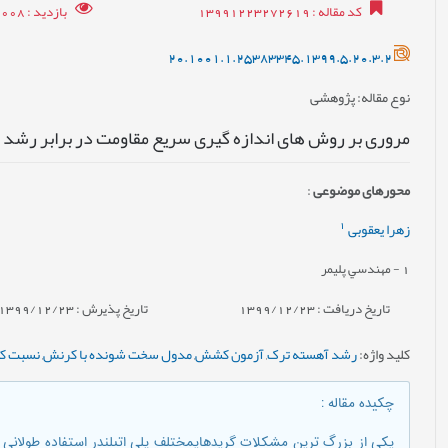
کد مقاله
: 13991223272619
بازدید
: 21008
20.1001.1.25383345.1399.5.20.3.2
نوع مقاله
: پژوهشی
مروری بر روش های اندازه گیری سریع مقاومت در برابر رشد 
محورهای موضوعی
:
1
زهرا یعقوبی
1
- مهندسي پليمر
تاریخ دریافت : 1399/12/23
تاریخ پذیرش : 1399/12/23
کلید واژه
:
رشد آهسته ترک
,
آزمون کشش
,
مدول سخت شونده با کرنش
,
نسبت ک
چکیده مقاله
:
یکی از بزرگ ترین مشکلات گریدهایمختلف پلی اتیلندر استفاده طولانی 