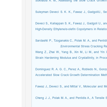
20. Sukhadia A. M., Assessing the Slow Crack Grow
21. Suleyman Deveci S. K. K., Fawaz J., GadgoliU., S
22. Deveci S., Kaliappan S. K., Fawaz J., Gadgoli U., 
High-Density Ethylene/α-olefin Copolymers in Relat
23. Sardashti P., Tzoganakis C., Polak M. A., and Penl
Environmental Stress Cracking Res
24. Wang Z., Zhai W., Yang B., Xin M., Li M., and Y
Strain Hardening Modulus and Crystallinity, in Pro
25. Dominguez R. A. G. C., Perez A., Robledo N., Go
Accelerated Slow Crack Growth Determination Metho
26. Fawaz J., Deveci S., and Mittal V., Molecular a
27. Cheng J. J., Polak M. A., and Penlidis A., A Tens