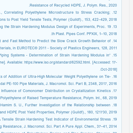
Resistance of Recycled HDPE, J. Polym. Res., 2020.
 S., Correlating Polyethylene Microstructure to Stress Cracking;
ons to Post Yield Tensile Tests, Polymer (Guildf)., 153, 422–429, 2018.
ncing the Strain Hardening Modulus Design of Experiments, Proc. 19
th Plast. Pipes Conf. PPXIX, 1–10, 2018.
gant and Fast Method to Predict the Slow Crack Growth Behavior of
rials, in EUROTEC® 2011 - Society of Plastics Engineers, 128, 2011.
or Piping Systems - Determination of Strain Hardening Modulus in
e]. Available: https://www.iso.org/standard/62592.html. [Accessed: 17-
Oct-2018].
ects of Addition of Ultra-High Molecular Weight Polyethylene on Tie-
dal PE-100 Pipe Materials, J. Macromol. Sci. Part B, 2348, 2017, 2016.
., Influence of Comonomer Distribution on Crystallization Kinetics
olyethylene of Raised Temperature Resistance, Polym. Int., 68, 2019.
nd Hamim S. U., Further Investigation of the Relationship between
and HDPE Post Yield Properties, Polymer (Guildf)., 180, 121730, 2019.
A., A Tensile Strain Hardening Test Indicator of Environmental Stress
g Resistance, J. Macromol. Sci. Part A Pure Appl. Chem., 37–41, 2014.