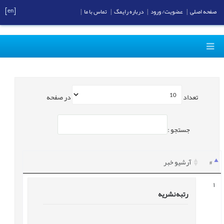
[en]
صفحه اصلی
|
عضویت/ ورود
|
درباره رایمگ
|
تماس با ما
|
تعداد
در صفحه
جستجو :
#
آرشیو خبر
1
رتبه نشریه