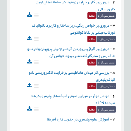
2
-
مروری بر کاربرد پلیمرزوم ها در سامانه های نوین
دارورسانی
دسترسی آزاد
مقاله
3
-
مروری بر خواص رنگی، ریزساختارو کاربرد نانوالیاف
نورتاب مبتنی بر نقاط کوانتومی
دسترسی آزاد
مقاله
4
-
مروری بر آلیاژ پلی‌یورتان گرمانرم/ پلی ‏پروپیلن و اثر نانو
خاک رس و سازگارکننده بر بهبود خواص آن
دسترسی آزاد
مقاله
5
-
بررسي اثر میدان مغناطیسی بر فرایند الکتروریسی نانو
الیاف پلیمری
دسترسی آزاد
مقاله
6
-
عوامل موثر بر میرایی صوتی شبکه های پلیمری درهم
تنیده ( IPN )
دسترسی آزاد
مقاله
7
-
آموزش علوم پلیمری در جنوب قاره آفریقا