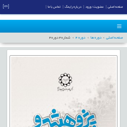
[en]
صفحه اصلی
|
عضویت/ ورود
|
درباره رایمگ
|
تماس با ما
|
صفحه اصلی
دوره ها
دوره
4
شماره
4
دوره
4