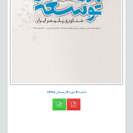
شماره
4
دوره
4
زمستان
1398