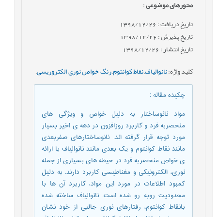
محورهای موضوعی
:
تاریخ دریافت : 1398/12/26
تاریخ پذیرش : 1398/12/26
تاریخ انتشار : 1398/12/26
کلید واژه
:
نانوالیاف
,
نقاط کوانتوم
,
رنگ
,
خواص نوری
,
الکتروریسی
,
چکیده مقاله
:
مواد نانوساختار به دلیل خواص و ویژگی های
منحصربه فرد و کاربرد روزافزون در دهه ی اخیر بسیار
مورد توجه قرار گرفته اند. نانوساختارهای صفربعدی
مانند نقاط کوانتوم و یک بعدی مانند نانوالیاف با ارائه
ی خواص منحصربه فرد در حیطه های بسیاری از جمله
نوری، الکترونیکی و مغناطیسی کاربرد دارند. به دلیل
کمبود اطلاعات در مورد این مواد، کاربرد آن ها با
محدودیت روبه رو شده است. نانوالیاف ساخته شده
بانقاط کوانتوم، رفتارهای نوری جالبی از خود نشان