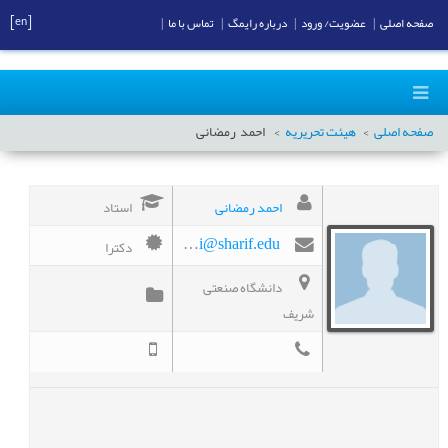
[en]
صفحه اصلی
|
عضویت/ ورود
|
درباره رایمگ
|
تماس با ما
|
صفحه اصلی
هیئت تحریریه
احمد
رمضانی
احمد رمضانی
استاد
دکترا
Ramazani@sharif.edu
دانشگاه صنعتی
شریف