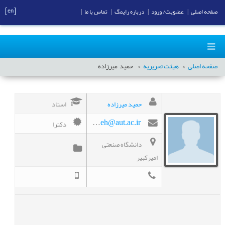
[en]
صفحه اصلی
|
عضویت/ ورود
|
درباره رایمگ
|
تماس با ما
|
صفحه اصلی
هیئت تحریریه
حمید
میرزاده
حمید میرزاده
استاد
دکترا
mirzadeh@aut.ac.ir
دانشگاه صنعتی
امیرکبیر