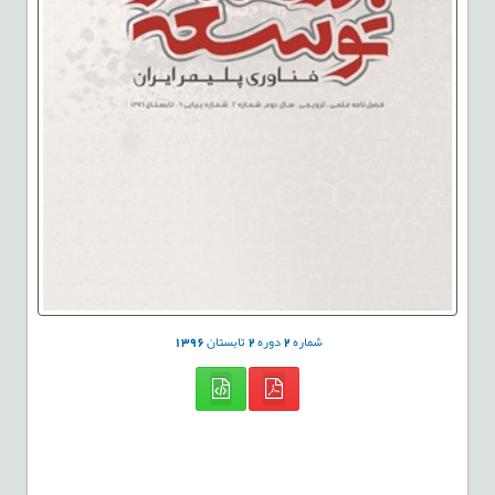
شماره
2
دوره
2
تابستان
1396