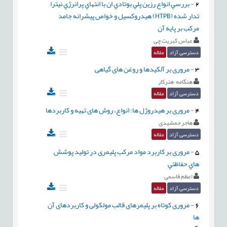
2
-
بررسي انواع رزين پلي بوتادي ان با انتهاي پرانرژي نیترا
تدار شده (HTPB) هيدروکسيل و خواص پيشرانه جامد
مرکب بر پايه آن
عباس کبریت چی
دسترسی آزاد
مقاله
3
-
مروری بر آلکیدها و روغن های گیاهی
هنگامه هنرکار
دسترسی آزاد
مقاله
4
-
مروری بر هیدروژل ها: انواع، روش های تهیه و کاربردها
هاجر جمشیدی
دسترسی آزاد
مقاله
5
-
مروری بر کاربرد مواد مرکب پلیمری در تولید پوشش
هاي حفاظتي
اعظم قاسمی
دسترسی آزاد
مقاله
6
-
مروری کوتاه بر پلیمرهای قالب مولکولی و کاربردهای آن
ها