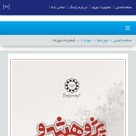
[en]
صفحه اصلی
|
عضویت/ ورود
|
درباره رایمگ
|
تماس با ما
|
صفحه اصلی
دوره ها
دوره
2
شماره
2
دوره
2