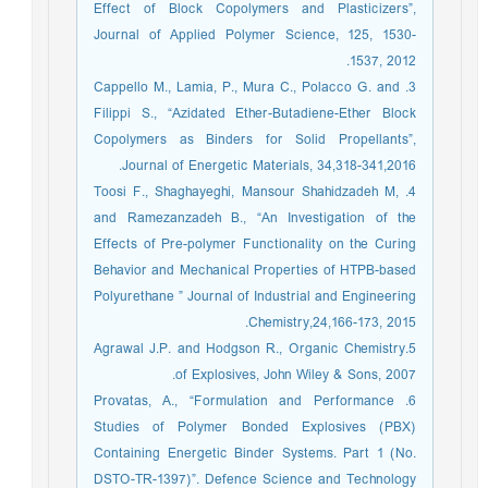
Effect of Block Copolymers and Plasticizers”,
Journal of Applied Polymer Science, 125, 1530-
1537, 2012.
3. Cappello M., Lamia, P., Mura C., Polacco G. and
Filippi S., “Azidated Ether-Butadiene-Ether Block
Copolymers as Binders for Solid Propellants”,
Journal of Energetic Materials, 34,318-341,2016.
4. Toosi F., Shaghayeghi, Mansour Shahidzadeh M,
and Ramezanzadeh B., “An Investigation of the
Effects of Pre-polymer Functionality on the Curing
Behavior and Mechanical Properties of HTPB-based
Polyurethane ” Journal of Industrial and Engineering
Chemistry,24,166-173, 2015.
5.Agrawal J.P. and Hodgson R., Organic Chemistry
of Explosives, John Wiley & Sons, 2007.
6. Provatas, A., “Formulation and Performance
Studies of Polymer Bonded Explosives (PBX)
Containing Energetic Binder Systems. Part 1 (No.
DSTO-TR-1397)”. Defence Science and Technology