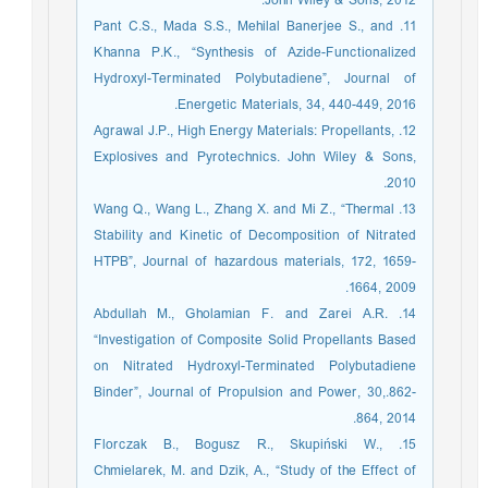
John Wiley & Sons, 2012.
11. Pant C.S., Mada S.S., Mehilal Banerjee S., and
Khanna P.K., “Synthesis of Azide-Functionalized
Hydroxyl-Terminated Polybutadiene”, Journal of
Energetic Materials, 34, 440-449, 2016.
12. Agrawal J.P., High Energy Materials: Propellants,
Explosives and Pyrotechnics. John Wiley & Sons,
2010.
13. Wang Q., Wang L., Zhang X. and Mi Z., “Thermal
Stability and Kinetic of Decomposition of Nitrated
HTPB”, Journal of hazardous materials, 172, 1659-
1664, 2009.
14. Abdullah M., Gholamian F. and Zarei A.R.
“Investigation of Composite Solid Propellants Based
on Nitrated Hydroxyl-Terminated Polybutadiene
Binder”, Journal of Propulsion and Power, 30,.862-
864, 2014.
15. Florczak B., Bogusz R., Skupiński W.,
Chmielarek, M. and Dzik, A., “Study of the Effect of