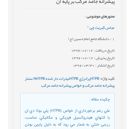
پيشرانه جامد مرکب بر پايه آن
محورهای موضوعی
:
1
عباس کبریت چی
1
- دانشگاه جامع امام حسین (ع)
تاریخ دریافت : 1396/07/12
تاریخ پذیرش : 1396/07/12
تاریخ انتشار : 1396/03/31
کلید واژه
:
HTPBپرانرژي HTPBنیترات دار شده NHTPB سنتز
پيشرانه جامد مرکب و خواص پيشرانه جامد مرکب
,
چکیده مقاله
:
علي رغم برخورداري از خواص (HTPB) پلي بوتا دي ان
با انتهاي هيدروکسيل فيزيکي و مکانيکي مناسب،
رزينی خنثي به شمار مي رود که به دليل پايين بودن