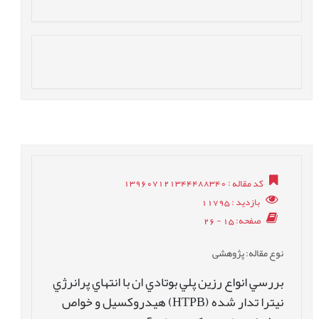
کد مقاله
: 139607121344488340
بازدید
: 11795
صفحه
: 15 - 26
نوع مقاله
: پژوهشی
بررسي انواع رزين پلي بوتادي ان با انتهاي پرانرژي
نیترا تدار شده (HTPB) هيدروکسيل و خواص