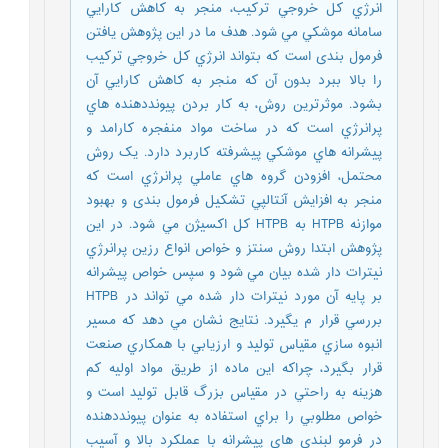
انرژي کل خروجي ترکيب، منجر به کاهش کارايي
سامانه موشکي مي شود. هدف ما در اين پژوهش يافتن
فرمول بندی است که بتواند انرژي کل خروجي ترکيب
را بالا ببرد بدون آن که منجر به کاهش کارايي آن
بشود. موثرترين روش، به کار بردن پیونددهنده هاي
پرانرژي است که در ساخت مواد منفجره کارامد و
پيشرانه هاي موشکي پيشرفته کاربرد دارد. يک روش
محتمل، افزودن گروه هاي عاملي پرانرژي است که
منجر به افزايش آنتالپي تشکيل فرمول بندی و بهبود
موازنه HTPB به HTPB کل اکسيژن مي شود. در اين
پژوهش ابتدا روش سنتز و خواص انواع رزين پرانرژي
نیترات دار شده بيان مي شود و سپس خواص پيشرانه
بر پايه آن مورد نیترات دار شده مي تواند در HTPB
بررسي قرار م يگيرد. نتايج نشان مي دهد که مسير
انبوه سازي مقياس توليد و ارزيابي با همکاري صنعت
قرار بگيرد، چراکه اين ماده از طريق مواد اوليه کم
هزينه به راحتي در مقياس بزرگ قابل توليد است و
خواص مطلوبي را براي استفاده به عنوان پیونددهنده
در فرمو لبندی هاي پيشرانه با عملکرد بالا و آسيب