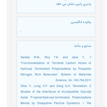
پذيري پايين نشان مي دهد.
چکیده انگلیسی
:
-
منابع و مأخذ
:
1. Sankar R.M., Roy T.K. and Jana T.,
“Functionalization of Terminal Carbon Atoms of
Hydroxyl Terminated Polybutadiene by Polyazido
Nitrogen Rich Molecules”, Bulletin of Materials
Science, 34, 745-754,2011.
2. Zhou Y., Long, X.P. and Zeng Q.X. “Simulation
Studies of the Interfaces of Incompatible Glycidyl
Azide P-olymer/hydroxyl‐terminated Polybutadiene
Blends by Dissipative Particle Dynamics. I. The