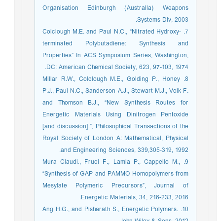
Organisation Edinburgh (Australla) Weapons
Systems Div, 2003.
7. Colclough M.E. and Paul N.C., “Nitrated Hydroxy-
terminated Polybutadiene: Synthesis and
Properties” In ACS Symposium Series, Washington,
DC: American Chemical Society, 623, 97-103, 1974.
8. Millar R.W., Colclough M.E., Golding P., Honey
P.J., Paul N.C., Sanderson A.J., Stewart M.J., Volk F.
and Thomson B.J., “New Synthesis Routes for
Energetic Materials Using Dinitrogen Pentoxide
[and discussion] ”, Philosophical Transactions of the
Royal Society of London A: Mathematical, Physical
and Engineering Sciences, 339,305-319, 1992.
9. Mura Claudi., Fruci F., Lamia P., Cappello M.,
“Synthesis of GAP and PAMMO Homopolymers from
Mesylate Polymeric Precursors”, Journal of
Energetic Materials, 34, 216-233, 2016.
10. Ang H.G., and Pisharath S., Energetic Polymers.