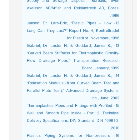
Supply and Sewage Disposal,” Borealis, Sven
Axelsson AB/Affish and Reklamtryck AB, Boras,
1996.
12- Janson, Dr. Lars-Eric, “Plastic Pipes – How
Long Can They Last?” Report No. 4, Kontrollradet
for Plasttror, November, 1996.
13- Gabriel, Dr. Lester H. & Goddard, James B.,
“Curved Beam Stiffness for Thermoplastic Gravity-
Flow Drainage Pipes,” Transportation Research
Board, January, 1999.
14- Gabriel, Dr. Lester H. & Goddard, James B.,
“Relaxation Modulus (from Curved Beam Test and
Parallel Plate Test),” Advanced Drainage Systems,
Inc., June, 2002.
15- Thermoplastics Pipes and Fittings with Profiled
Wall and Smooth Pipe Inside - Part 2: Technical
Delivery Specifications, DIN Standard, DIN 16961-2,
2010.
16- Plastics Piping Systems for Non-pressure