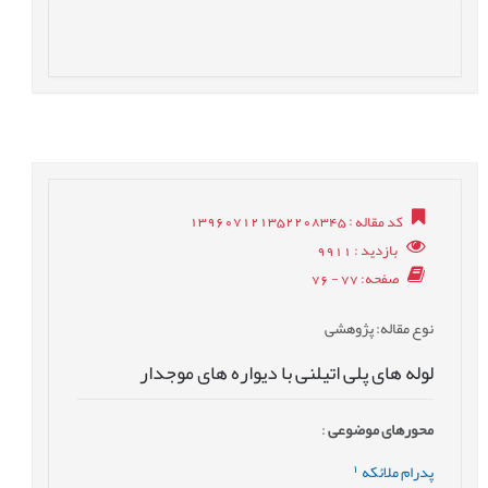
کد مقاله
: 139607121352208345
بازدید
: 9911
صفحه
: 77 - 76
نوع مقاله
: پژوهشی
لوله های پلی اتیلنی با دیواره های موجدار
محورهای موضوعی
:
1
پدرام ملائکه