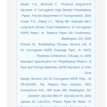
6-Hsuan Y.G., McGrath T., “Protocol long-term
Services of Corrugated High Density Polyethylene
Pipes”, Florida Department of Transportation, 2005.
7-Husan Y.G., Zhang J.Y., “Wong WK. Evaluate the
Long-term Stress Crack Resistance of Corrugated
HDPE Pipes”, In: Plastics Pipes XIII Conference,
Washington, DC; 2006.
8- Pluimer M., “Establishing 100-year Service Life
for Corrugated HDPE Drainage Pipe”, In: ASCE
Pipelines Conference, Chicago, IL; 2006.
9- Standard Specification for Polyethylene Plastics
Pipe and Fittings Materials, ASTM Standard, D 3350
– 2014.
10- Design Service Life Of Corrugated HDPE Pipe,
TR-43/2003, The Plastics Pipe Institute, 1825
Connecticut Ave., NW Suite 680 Washington, DC
20009•P: 202-462-9607•F: 202-462-9779, 2003.
11- Janson, Dr. Lars-Eric, “Plastic Pipes for Water