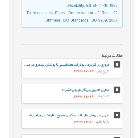
Flexibility, BS EN 1446, 1996.
22- Thermoplastics Pipes, Determination of Ring
Stiffness, ISO Standards, ISO 9969, 2007.
مقالات مرتبط
مروری بر کاربرد نانوذرات مغناطیسی با پوشش پلیمری در مهندسی بافت
تاریخ چاپ
: 1399/12/19
مخازن کامپوزیتی گاز طبیعی فشرده
تاریخ چاپ
: 1399/12/19
مروری بر روش های اندازه گیری سریع مقاومت در برابر رشد آهسته ترک پلی اتیلن سنگین
تاریخ چاپ
: 1399/12/19