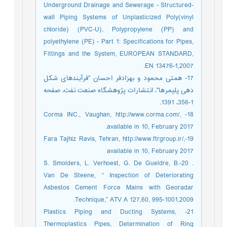
Underground Drainage and Sewerage - Structured-
wall Piping Systems of Unplasticized Poly(vinyl
chloride) (PVC-U), Polypropylene (PP) and
polyethylene (PE) - Part 1: Specifications for Pipes,
Fittings and the System, EUROPEAN STANDARD,
EN 13476-1,2007.
17- همتی محمود و بهزادفر احسان "فرآیندهای شکل
دهی پلیمرها"، انتشارات پژوهشگاه صنعت نفت، صفحه
1-356، 1391.
18- Corma INC., Vaughan, http://www.corma.com/,
available in 10, February 2017.
19-Fara Tajhiz Ravis, Tehran, http://www.ftrgroup.ir/,
available in 10, February 2017
. 20-S. Smolders, L. Verhoest, G. De Gueldre, B.
Van De Steene, “ Inspection of Deteriorating
Asbestos Cement Force Mains with Georadar
Technique,” ATV A 127,60, 995-1001,2009.
21- Plastics Piping and Ducting Systems,
Thermoplastics Pipes, Determination of Ring