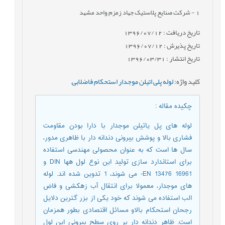
1
- شرکت صنایع پلاستیک جهاد زمزم واحد مشهد
تاریخ دریافت : 1396/07/12
تاریخ پذیرش : 1396/07/12
تاریخ انتشار : 1396/03/31
کلید واژه
:
لوله پلی اتیلن موجدار استحکام فاضلابی
,
چکیده مقاله
:
لوله های پل یاتیلن موجدار با دارا بودن مقاومت
فشاری بالا و پوشش بیرونی دندانه دار با ظاهری مدور،
سال ها است که به عنوان محصولی مهندسی استفاده
برای استاندارد سازی تولید این نوع لول هها DIN و
16961 EN 13476- می شوند، 1 تدوین شده اند. لوله
های موجدار، معمولا برای انتقال آب زهکشی و فاض
الب استفاده می شوند که خود یکی از بزر گترین دلایل
رجحان استحکام بالاو مسائل اقتصادی بطور همزمان
است. ظاهر دندانه دار بر روی سطح بیرونی این لول