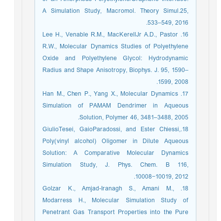
A Simulation Study, Macromol. Theory Simul.25,
533‒549, 2016.
16. Lee H., Venable R.M., MacKerellJr A.D., Pastor
R.W., Molecular Dynamics Studies of Polyethylene
Oxide and Polyethylene Glycol: Hydrodynamic
Radius and Shape Anisotropy, Biophys. J. 95, 1590‒
1599, 2008.
17. Han M., Chen P., Yang X., Molecular Dynamics
Simulation of PAMAM Dendrimer in Aqueous
Solution, Polymer 46, 3481–3488, 2005.
18.GiulioTesei, GaioParadossi, and Ester Chiessi,
Poly(vinyl alcohol) Oligomer in Dilute Aqueous
Solution: A Comparative Molecular Dynamics
Simulation Study, J. Phys. Chem. B 116,
10008−10019, 2012.
18. Golzar K., Amjad-Iranagh S., Amani M.,
Modarress H., Molecular Simulation Study of
Penetrant Gas Transport Properties into the Pure