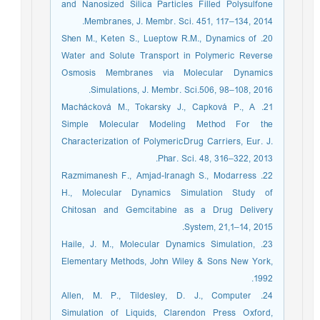
and Nanosized Silica Particles Filled Polysulfone
Membranes, J. Membr. Sci. 451, 117‒134, 2014.
20. Shen M., Keten S., Lueptow R.M., Dynamics of
Water and Solute Transport in Polymeric Reverse
Osmosis Membranes via Molecular Dynamics
Simulations, J. Membr. Sci.506, 98‒108, 2016.
21. Machácková M., Tokarsky J., Capková P., A
Simple Molecular Modeling Method For the
Characterization of PolymericDrug Carriers, Eur. J.
Phar. Sci. 48, 316‒322, 2013.
22. Razmimanesh F., Amjad-Iranagh S., Modarress
H., Molecular Dynamics Simulation Study of
Chitosan and Gemcitabine as a Drug Delivery
System, 21,1‒14, 2015.
23. Haile, J. M., Molecular Dynamics Simulation,
Elementary Methods, John Wiley & Sons New York,
1992.
24. Allen, M. P., Tildesley, D. J., Computer
Simulation of Liquids, Clarendon Press Oxford,