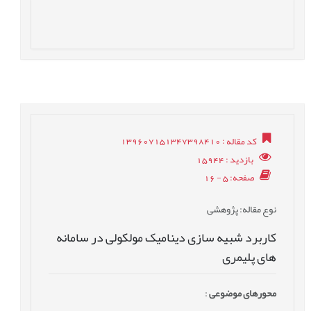
کد مقاله
: 139607151347398410
بازدید
: 15944
صفحه
: 5 - 16
نوع مقاله
: پژوهشی
کاربرد شبیه سازی دینامیک مولکولی در سامانه
های پلیمری
محورهای موضوعی
: