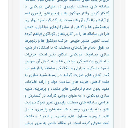
سامانه های مختلف پلیمری در مقیاس مولکولی با
آشکار کردن رفتار مولکول ها و زنجیرهای پلیمری اعم
از آرایش یافتگی آن ها نسبت به یکدیگر، نحوه برقراری
برهمکنش ها و آگاهی از سازوکارهای مولکولی، دانش
طراحی سامانه ها را در کاربردهای گوناگون فراهم کرده
است. تعیین مسیر طبیعی حرکت مولکول ها و زنجیرها
در طول انجام فرآیندهای مختلف که با استفاده از شبیه
سازی دینامیک مولکولی امکان پذیر است، جزئیات
ساختاری ودینامیکی مولکول ها و به دنبال آن خواص
ترمودینامیکی، حرارتی و مکانیکی سامانه را فراهم می
کند. تلاش های صورت گرفته در زمینه شبیه سازی به
علت کاهش هزینه های ساخت مواد و ارائه اطلاعات
مفید بدون انجام آزمایش های متعدد و پرهزینه، شبیه
سازی مولکولی را به عنوان روشی کارآمد در گسترش و
طراحی سامانه های مختلف پلیمری نظیر نانوکامپوزیت
های پایه پلیمری، چسب ها، غشاهای پلیمری، حامل
های دارویی، محلول های پلیمری و ازدیاد برداشت
نفت معرفی کرده است. در مقاله حاضر به مرور برخی