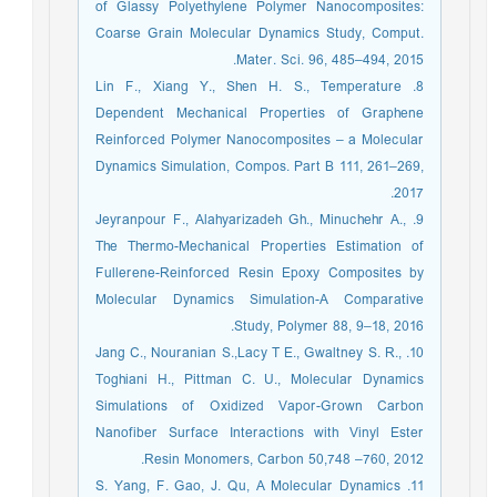
of Glassy Polyethylene Polymer Nanocomposites:
Coarse Grain Molecular Dynamics Study, Comput.
Mater. Sci. 96, 485–494, 2015.
8. Lin F., Xiang Y., Shen H. S., Temperature
Dependent Mechanical Properties of Graphene
Reinforced Polymer Nanocomposites – a Molecular
Dynamics Simulation, Compos. Part B 111, 261‒269,
2017.
9. Jeyranpour F., Alahyarizadeh Gh., Minuchehr A.,
The Thermo-Mechanical Properties Estimation of
Fullerene-Reinforced Resin Epoxy Composites by
Molecular Dynamics Simulation-A Comparative
Study, Polymer 88, 9‒18, 2016.
10. Jang C., Nouranian S.,Lacy T E., Gwaltney S. R.,
Toghiani H., Pittman C. U., Molecular Dynamics
Simulations of Oxidized Vapor-Grown Carbon
Nanofiber Surface Interactions with Vinyl Ester
Resin Monomers, Carbon 50,748 –760, 2012.
11. S. Yang, F. Gao, J. Qu, A Molecular Dynamics