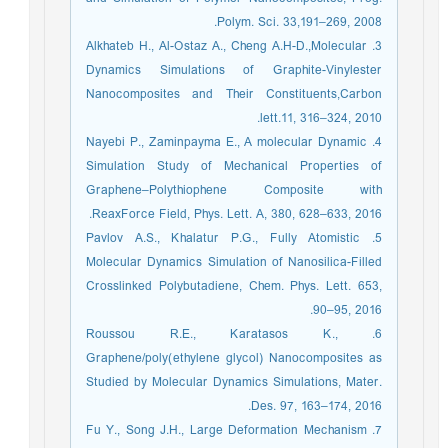
Polym. Sci. 33,191‒269, 2008.
3. Alkhateb H., Al-Ostaz A., Cheng A.H-D.,Molecular
Dynamics Simulations of Graphite-Vinylester
Nanocomposites and Their Constituents,Carbon
lett.11, 316‒324, 2010.
4. Nayebi P., Zaminpayma E., A molecular Dynamic
Simulation Study of Mechanical Properties of
Graphene–Polythiophene Composite with
ReaxForce Field, Phys. Lett. A, 380, 628–633, 2016.
5. Pavlov A.S., Khalatur P.G., Fully Atomistic
Molecular Dynamics Simulation of Nanosilica-Filled
Crosslinked Polybutadiene, Chem. Phys. Lett. 653,
90–95, 2016.
6. Roussou R.E., Karatasos K.,
Graphene/poly(ethylene glycol) Nanocomposites as
Studied by Molecular Dynamics Simulations, Mater.
Des. 97, 163–174, 2016.
7. Fu Y., Song J.H., Large Deformation Mechanism