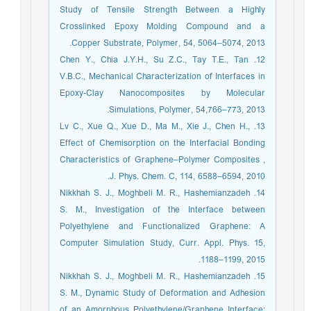
Study of Tensile Strength Between a Highly
Crosslinked Epoxy Molding Compound and a
Copper Substrate, Polymer, 54, 5064‒5074, 2013.
12. Chen Y., Chia J.Y.H., Su Z.C., Tay T.E., Tan
V.B.C., Mechanical Characterization of Interfaces in
Epoxy-Clay Nanocomposites by Molecular
Simulations, Polymer, 54,766‒773, 2013.
13. Lv C., Xue Q., Xue D., Ma M., Xie J., Chen H.,
Effect of Chemisorption on the Interfacial Bonding
Characteristics of Graphene‒Polymer Composites ,
J. Phys. Chem. C, 114, 6588–6594, 2010.
14. Nikkhah S. J., Moghbeli M. R., Hashemianzadeh
S. M., Investigation of the Interface between
Polyethylene and Functionalized Graphene: A
Computer Simulation Study, Curr. Appl. Phys. 15,
1188‒1199, 2015.
15. Nikkhah S. J., Moghbeli M. R., Hashemianzadeh
S. M., Dynamic Study of Deformation and Adhesion
of an Amorphous Polyethylene/Graphene Interface: