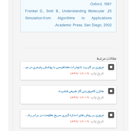
Oxford, 1987.
25. Frenkel D., Smit B., Understanding Molecular
Simulation:from Algorithms to Applications
Academic Press, San Diego, 2002.
مقالات مرتبط
مروری بر کاربرد نانوذرات مغناطیسی با پوشش پلیمری در مهندسی بافت
تاریخ چاپ
: 1399/12/19
مخازن کامپوزیتی گاز طبیعی فشرده
تاریخ چاپ
: 1399/12/19
مروری بر روش های اندازه گیری سریع مقاومت در برابر رشد آهسته ترک پلی اتیلن سنگین
تاریخ چاپ
: 1399/12/19