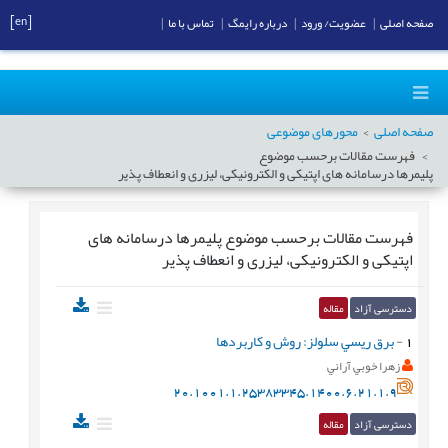
[en]
صفحه اصلی
|
عضویت/ ورود
|
درباره رایمگ
|
تماس با ما
|
صفحه اصلی
محورهای موضوعی
فهرست مقالات برحسب موضوع
پليمرها درسامانه های اپتیکی و الکترونیکی، لیزری و انعطاف پذیر
فهرست مقالات برحسب موضوع
پليمرها درسامانه های
اپتیکی و الکترونیکی، لیزری و انعطاف پذیر
دسترسی آزاد
مقاله
1
-
برق ريسي سلولز: روش و کاربردها
زهرا خوبي آراني
20.1001.1.25383345.1400.6.21.1.9
دسترسی آزاد
مقاله