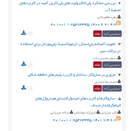
2
-
بررسی عملکرد پلی الکترولیت های پلی اکریل آمید در کاربردهای
تصفیه آب
زهره طاهرخانی
20.1001.1.25383345.1400.6.21.4.2
دسترسی آزاد
مقاله
3
-
تقويت آميخته پلي‌استال-ترموپلاستيک پلي‌يورتان براي استفاده
در براکت سپر
رسول محسن زاده
دسترسی آزاد
مقاله
4
-
مروری بر سازوکار، ساختار و کاربرد پلیمرهای حافظه شکلی
حمیدرضا حیدری
دسترسی آزاد
مقاله
5
-
سازوکارها و کاربردهای امیدوارکننده‌ی هیدروژل‌های
الهام‌گرفته از صدف
اکبر میرزایی
شهرزاد جوانشیر
غزاله میرزایی
20.1001.1.25383345.1401.7.4.6.7