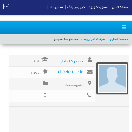
[en]
صفحه اصلی
|
عضویت/ ورود
|
درباره رایمگ
|
تماس با ما
|
صفحه اصلی
هیئت تحریریه
محمدرضا
مقبلی
محمدرضا مقبلی
استاد
دکترا
mr_moghbeli@iust.ac.ir
علم و صنعت