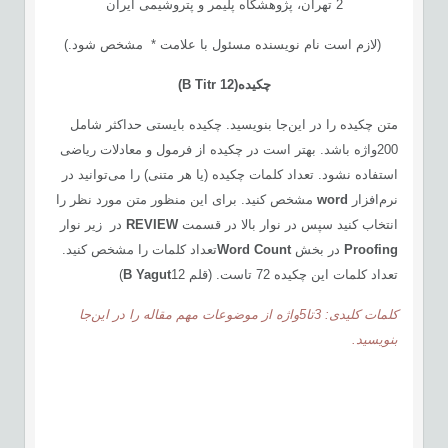
2 تهران، پژوهشگاه پلیمر و پتروشیمی ایران
(لازم است نام نویسنده مسئول با علامت * مشخص شود.)
چكيده
(
12)
B Titr
متن چکیده را در این‌جا بنویسید. چکیده بایستی حداکثر شامل
200واژه باشد. بهتر است در چکیده از فرمول‌ و معادلات ریاضی
استفاده نشود. تعداد کلمات چکیده (یا هر متنی) را می‌توانید در
نرم‌افزار
word
مشخص کنید. برای این منظور متن مورد نظر را
انتخاب کنید سپس در نوار بالا در قسمت
REVIEW
در زیر نوار
Proofing
در بخش
Word Count
تعداد کلمات را مشخص کنید.
تعداد کلمات این چکیده 72 تاست. (قلم
12)
t
B Yagu
کلمات کلیدی: 3تا5واژه از موضوعات مهم مقاله را در این‌جا
بنویسید.