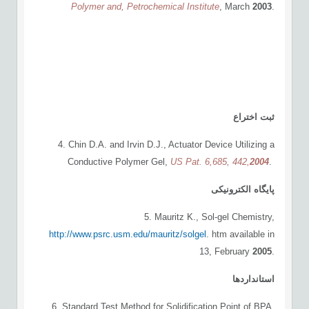
Polymer and, Petrochemical Institute
, March
2003
.
ثبت
اختراع
4. Chin D.A. and Irvin D.J., Actuator Device Utilizing a
Conductive Polymer Gel,
US
Pat. 6,685, 442
,
2004
.
پایگاه الکترونیکی
5. Mauritz K., Sol-gel Chemistry,
http://www.psrc.usm.edu/mauritz/solgel
. htm available in
13, February
2005
.
استانداردها
6. Standard Test Method for Solidification Point of BPA,