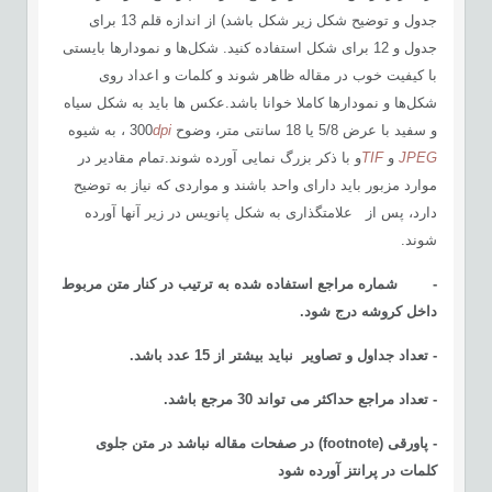
جدول و توضیح شکل زیر شکل باشد) از اندازه قلم 13 برای
جدول و 12 برای شکل استفاده کنید. شکل‌ها و نمودارها بایستی
با کیفیت خوب در مقاله ظاهر شوند و کلمات و اعداد روی
شکل‌ها و نمودارها کاملا خوانا باشد.عکس ها باید به شکل سیاه
و سفید با عرض 5/8 یا 18 سانتی متر، وضوح 300
dpi
، به شیوه
JPEG
و
TIF
و با ذکر بزرگ نمایی آورده شوند.تمام مقادیر در
موارد مزبور باید دارای واحد باشند و مواردی که نیاز به توضیح
دارد، پس از علامت­گذاری به شکل پانویس در زیر آن­ها آورده
شوند.
-
شماره مراجع استفاده شده به ترتیب در کنار متن مربوط
داخل کروشه درج شود.
- تعداد جداول و تصاویر نباید بیشتر از 15 عدد باشد.
- تعداد مراجع حداکثر می تواند 30 مرجع باشد
.
- پاورقی
(footnote)
در صفحات مقاله نباشد در متن جلوی
کلمات در پرانتز آورده شود