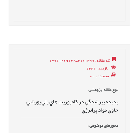
کد مقاله
: 1396122914256101399
بازدید
: 6641
صفحه
: 0 - 0
نوع مقاله
: پژوهشی
پديده پيرشدگي در کامپوزيت هاي پلي یورتاني
حاوي مواد پرانرژي
محورهای موضوعی
: