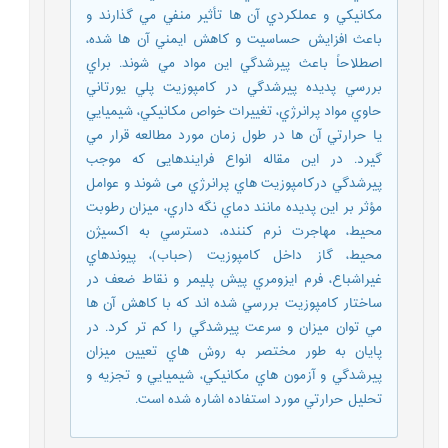
مکانيکي و عملکردي آن ها تأثير منفي مي گذارند و
باعث افزايش حساسيت و کاهش ايمني آن ها شده،
اصطلاحاً باعث پيرشدگي اين مواد مي شوند. براي
بررسي پديده پيرشدگي در کامپوزيت پلي یورتاني
حاوي مواد پرانرژي، تغييرات خواص مکانيکي، شيميايي
یا حرارتي آن ها در طول زمان مورد مطالعه قرار مي
گيرد. در اين مقاله انواع فرایندهايی که موجب
پيرشدگي درکامپوزيت هاي پرانرژي می شوند و عوامل
مؤثر بر اين پديده مانند دماي نگه داري، ميزان رطوبت
محيط، مهاجرت نرم کننده، دسترسي به اکسيژن
محيط، گاز داخل کامپوزيت (حباب)، پيوندهاي
غيراشباع، فرم ايزومري پيش پليمر و نقاط ضعف در
ساختار کامپوزيت بررسي شده اند که با کاهش آن ها
مي توان ميزان و سرعت پيرشدگي را کم تر کرد. در
پايان به طور مختصر به روش هاي تعيين ميزان
پيرشدگي و آزمون هاي مکانيکي، شيميايي و تجزیه و
تحلیل حرارتي مورد استفاده اشاره شده است.