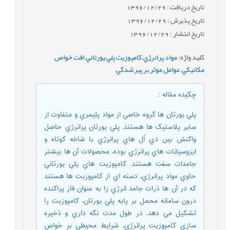
تاریخ دریافت : 1396/12/29
تاریخ پذیرش : 1396/12/29
تاریخ انتشار : 1396/12/29
کلید واژه
:
مواد پرانرژي
,
کامپوزيت پلي یورتاني
,
افت خواص
مکانيکي
,
عوامل موثر بر پيرشدگي
,
چکیده مقاله
:
پلي یورتان ها گروه خاصي از مواد پليمري و متفاوت از
ساير پلاستيک ها هستند. پلي یورتان پرانرژي حاصل
واکنش بين دي اُل هاي پرانرژي با شاخه کوتاه و
ايزوسيانات هاي پرانرژي بوده، محصولات آن ها بيشتر
جامدات سفت هستند. کامپوزيت هاي پلي یورتاني
حاوي مواد پرانرژي، دسته اي از کامپوزيت ها هستند
که در آن ها ذرات جامد انرژي زا به عنوان فاز پراکنده
درون سامانه محمل بر پايه پلي یورتان، کامپوزيت را
تشکيل مي دهد. در طول مدت نگه داري و ذخيره
سازي کامپوزيت پرانرژي، شرايط محيطي بر خواص