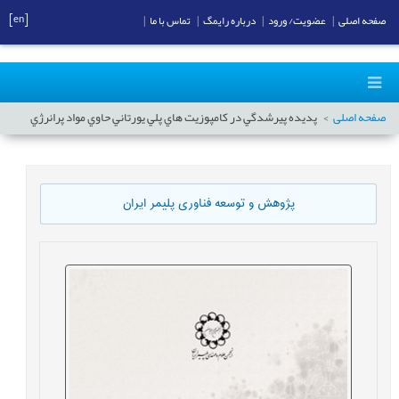
[en]
صفحه اصلی
|
عضویت/ ورود
|
درباره رایمگ
|
تماس با ما
|
صفحه اصلی
پديده پيرشدگي در کامپوزيت هاي پلي یورتاني حاوي مواد پرانرژي
پژوهش و توسعه فناوری پلیمر ایران