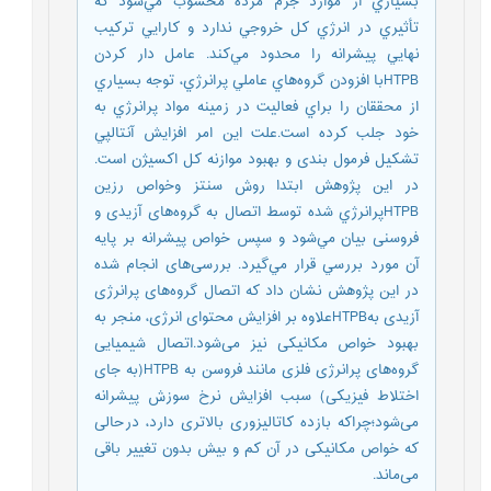
بسياري از موارد جرم مرده محسوب مي‌شود که
تأثيري در انرژي کل خروجي ندارد و کارايي ترکيب
نهايي پيشرانه را محدود مي‌کند. عامل دار کردن
HTPBبا افزودن گروه‌هاي عاملي پرانرژي، توجه بسياري
از محققان را براي فعاليت در زمينه مواد پرانرژي به
خود جلب کرده است.علت این امر افزايش آنتالپي
تشکيل فرمول بندی و بهبود موازنه کل اکسيژن است.
در اين پژوهش ابتدا روش سنتز وخواص رزين
HTPBپرانرژي شده توسط اتصال به گروه‌های آزیدی و
فروسنی بيان مي‌شود و سپس خواص پيشرانه بر پايه
آن مورد بررسي قرار مي‌گيرد. بررسی‌های انجام شده
در این پژوهش نشان داد که اتصال گروه‌های پرانرژی
آزیدی بهHTPBعلاوه بر افزایش محتوای انرژی، منجر به
بهبود خواص مکانیکی نیز می‌شود.اتصال شیمیایی
گروه‌های پرانرژی فلزی مانند فروسن به HTPB(به جای
اختلاط فیزیکی) سبب افزایش نرخ سوزش پیشرانه
می‌شود؛چراکه بازده کاتالیزوری بالاتری دارد، درحالی
که خواص مکانیکی در آن کم و بیش بدون تغییر باقی
می‌ماند.