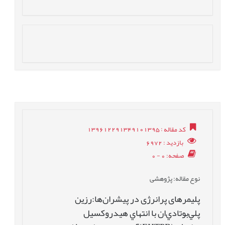
کد مقاله
: 139612291349101395
بازدید
: 6972
صفحه
: 0 - 0
نوع مقاله
: پژوهشی
پلیمرهای پرانرژی در پیشران‌ها:رزین
پلي‌بوتادي‌ان با انتهاي هيدروکسيل