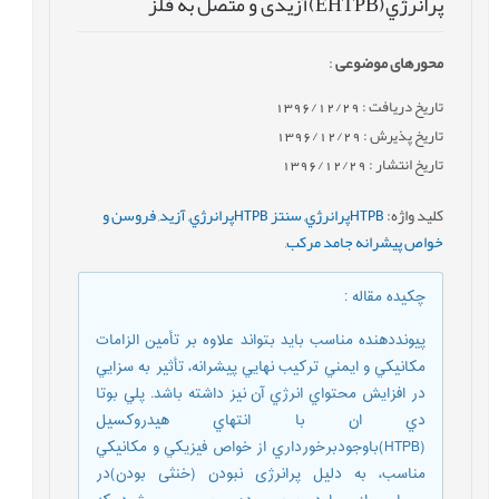
پرانرژي(EHTPB)آزیدی و متصل به فلز
محورهای موضوعی
:
تاریخ دریافت : 1396/12/29
تاریخ پذیرش : 1396/12/29
تاریخ انتشار : 1396/12/29
کلید واژه
:
HTPBپرانرژي
,
سنتز HTPBپرانرژي
,
آزید
,
فروسن و
خواص پيشرانه جامد مرکب
,
چکیده مقاله
:
پیونددهنده مناسب بايد بتواند علاوه بر تأمين الزامات
مکانيکي و ايمني ترکيب نهايي پيشرانه، تأثير به سزايي
در افزايش محتواي انرژي آن نيز داشته باشد. پلي بوتا
دي ان با انتهاي هيدروکسيل
(HTPB)باوجودبرخورداري از خواص فيزيکي و مکانيکي
مناسب، به دليل پرانرژی نبودن (خنثی بودن)در