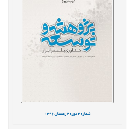
شماره
4
دوره
2
زمستان
1396