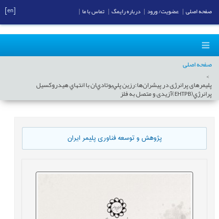
[en]
صفحه اصلی
|
عضویت/ ورود
|
درباره رایمگ
|
تماس با ما
|
صفحه اصلی
پلیمرهای پرانرژی در پیشران‌ها:رزین پلي‌بوتادي‌ان با انتهاي هيدروکسيل
پرانرژي(EHTPB)آزیدی و متصل به فلز
پژوهش و توسعه فناوری پلیمر ایران