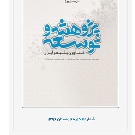
شماره
4
دوره
2
زمستان
1396