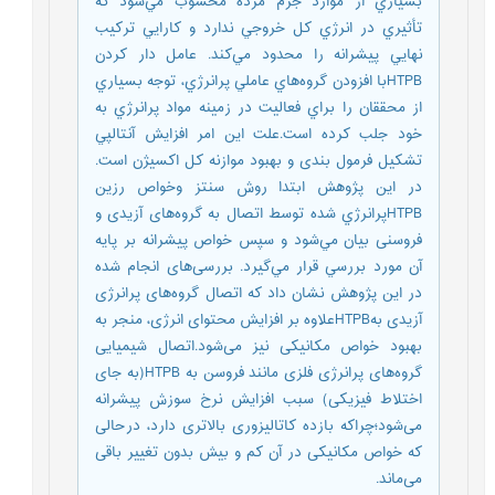
بسياري از موارد جرم مرده محسوب مي‌شود که
تأثيري در انرژي کل خروجي ندارد و کارايي ترکيب
نهايي پيشرانه را محدود مي‌کند. عامل دار کردن
HTPBبا افزودن گروه‌هاي عاملي پرانرژي، توجه بسياري
از محققان را براي فعاليت در زمينه مواد پرانرژي به
خود جلب کرده است.علت این امر افزايش آنتالپي
تشکيل فرمول بندی و بهبود موازنه کل اکسيژن است.
در اين پژوهش ابتدا روش سنتز وخواص رزين
HTPBپرانرژي شده توسط اتصال به گروه‌های آزیدی و
فروسنی بيان مي‌شود و سپس خواص پيشرانه بر پايه
آن مورد بررسي قرار مي‌گيرد. بررسی‌های انجام شده
در این پژوهش نشان داد که اتصال گروه‌های پرانرژی
آزیدی بهHTPBعلاوه بر افزایش محتوای انرژی، منجر به
بهبود خواص مکانیکی نیز می‌شود.اتصال شیمیایی
گروه‌های پرانرژی فلزی مانند فروسن به HTPB(به جای
اختلاط فیزیکی) سبب افزایش نرخ سوزش پیشرانه
می‌شود؛چراکه بازده کاتالیزوری بالاتری دارد، درحالی
که خواص مکانیکی در آن کم و بیش بدون تغییر باقی
می‌ماند.