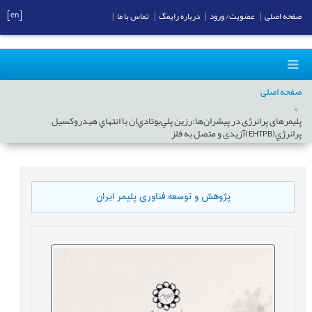
[en]
صفحه اصلی
|
عضویت/ ورود
|
درباره رایمگ
|
تماس با ما
|
صفحه اصلی
پلیمرهای پرانرژی در پیشران‌ها:رزین پلي‌بوتادي‌ان با انتهاي هيدروکسيل
پرانرژي(EHTPB)آزیدی و متصل به فلز
پژوهش و توسعه فناوری پلیمر ایران