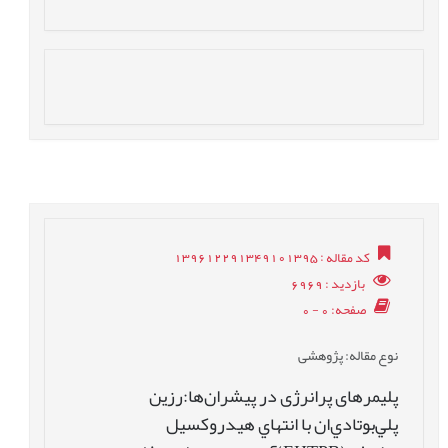
کد مقاله
: 139612291349101395
بازدید
: 6969
صفحه
: 0 - 0
نوع مقاله
: پژوهشی
پلیمرهای پرانرژی در پیشران‌ها:رزین
پلي‌بوتادي‌ان با انتهاي هيدروکسيل