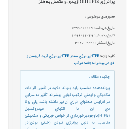
پرانرژي(EHTPB)آزیدی و متصل به فلز
محورهای موضوعی
:
تاریخ دریافت : 1396/12/29
تاریخ پذیرش : 1396/12/29
تاریخ انتشار : 1396/12/29
کلید واژه
:
HTPBپرانرژي
,
سنتز HTPBپرانرژي
,
آزید
,
فروسن و
خواص پيشرانه جامد مرکب
,
چکیده مقاله
:
پیونددهنده مناسب بايد بتواند علاوه بر تأمين الزامات
مکانيکي و ايمني ترکيب نهايي پيشرانه، تأثير به سزايي
در افزايش محتواي انرژي آن نيز داشته باشد. پلي بوتا
دي ان با انتهاي هيدروکسيل
(HTPB)باوجودبرخورداري از خواص فيزيکي و مکانيکي
مناسب، به دليل پرانرژی نبودن (خنثی بودن)در