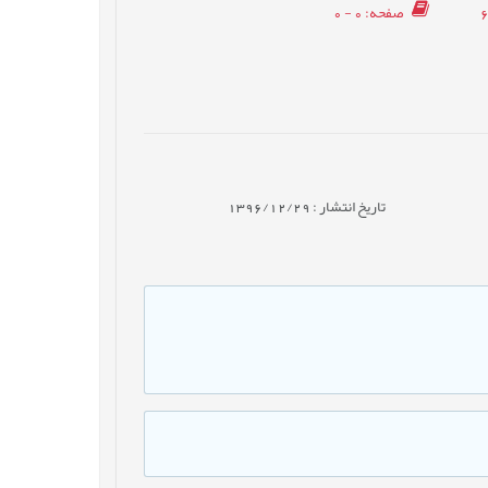
صفحه
: 0 - 0
تاریخ انتشار : 1396/12/29