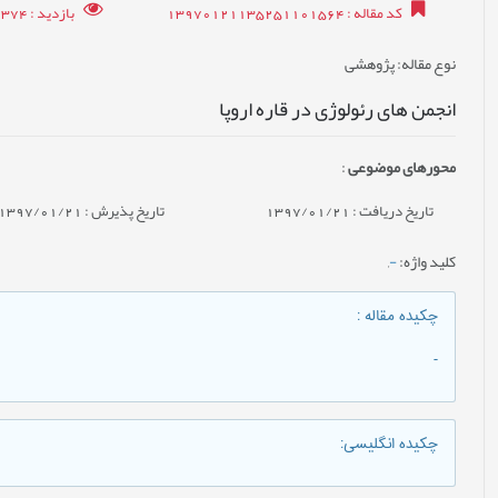
کد مقاله
: 13970121135251101564
بازدید
: 6374
نوع مقاله
: پژوهشی
انجمن های رئولوژی در قاره اروپا
محورهای موضوعی
:
تاریخ دریافت : 1397/01/21
تاریخ پذیرش : 1397/01/21
کلید واژه
:
-
,
چکیده مقاله
:
-
چکیده انگلیسی
: