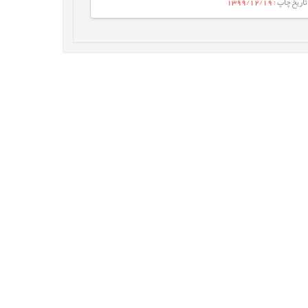
تاریخ چاپ
: 1399/12/19