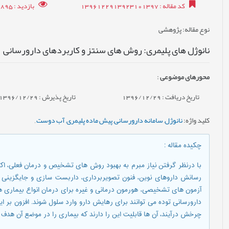
کد مقاله
: 1396122913923101397
بازدید
: 6895
نوع مقاله
: پژوهشی
نانوژل های پلیمری: روش های سنتز و کاربردهای دارورسانی
محورهای موضوعی
:
تاریخ دریافت : 1396/12/29
تاریخ پذیرش : 1396/12/29
کلید واژه
:
نانوژل
,
سامانه دارورسانی
,
پیش ماده پلیمری
,
آب دوست
,
چکیده مقاله
:
با درنظر گرفتن نیاز مبرم به بهبود روش های تشخیص و درمان فعلی، اکن
رسانش داروهای نوین، فنون تصویربرداری، داربست سازی و جایگزینی ا
آزمون های تشخیصی، هورمون درمانی و غیره برای درمان انواع بیماری های
دارورسانی توده می توانند برای رهایش دارو وارد سلول شوند. افزون بر این
چرخش درآیند، آن ها قابلیت این را دارند که بیماری را در موضع آن هدف ب