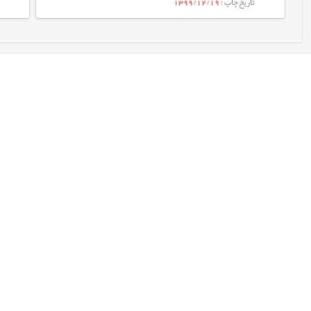
تاریخ چاپ
: 1399/12/19