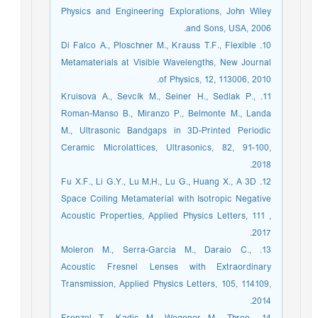
Physics and Engineering Explorations, John Wiley
and Sons, USA, 2006.
10. Di Falco A., Ploschner M., Krauss T.F., Flexible
Metamaterials at Visible Wavelengths, New Journal
of Physics, 12, 113006, 2010.
11. Kruisova A., Sevcík M., Seiner H., Sedlak P.,
Roman-Manso B., Miranzo P., Belmonte M., Landa
M., Ultrasonic Bandgaps in 3D-Printed Periodic
Ceramic Microlattices, Ultrasonics, 82, 91-100,
2018.
12. Fu X.F., Li G.Y., Lu M.H., Lu G., Huang X., A 3D
Space Coiling Metamaterial with Isotropic Negative
Acoustic Properties, Applied Physics Letters, 111 ,
2017.
13. Moleron M., Serra-Garcia M., Daraio C.,
Acoustic Fresnel Lenses with Extraordinary
Transmission, Applied Physics Letters, 105, 114109,
2014.