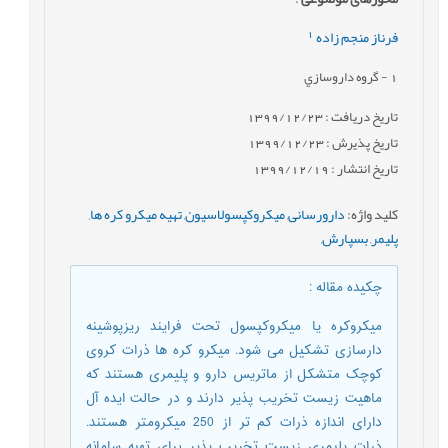
1
فرناز منجم زاده
1
- گروه داروسازي
تاریخ دریافت : 1399/12/23
تاریخ پذیرش : 1399/12/23
تاریخ انتشار : 1399/12/19
کلید واژه
:
دارورسانی
,
میکروکپسولاسیون
,
تهیه میکرو کره ها
,
پلیمر
,
بسپارش
,
چکیده مقاله
:
میکروکره یا میکروکپسول تحت فرایند ریزپوشینه
دارسازی تشکیل می شود. میکرو کره ها ذرات کروی
کوچک متشکل از ماتریس دارو و پلیمری هستند که
ماهیت زیست تخریب پذیر دارند و در حالت ایده آل
دارای اندازه ذرات کم تر از 250 میکرومتر هستند.
ذرات پلیمری زیست تخریب پذیر برای تهیه سامانه