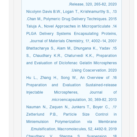
Release, 320, 265-82, 2020.
13. Nicolynn Davis B.W., Logan T., Krishnamurthy S.,
Chan M., Polymeric Drug Delivery Techniques. 2015.
14. Taluja A., Novel Approaches in Microparticulate
PLGA Delivery Systems Encapsulating Proteins,
Journal of Materials Chemistry, 17, 4002–14, 2007.
15. Bhattacharya S., Alam M., Dhungana K., Yadav
S., Chaudhary K.R., Chaturvedi K.K., Preparation
and Evaluation of Diclofenac Gelatin Microspheres
Using Coacervation. 2020.
16. Hu L., Zhang H., Song W., An Overview of
Preparation and Evaluation Sustained-release
Injectable Microspheres, Journal of
microencapsulation, 30, 369-82, 2013.
17. Nauman N., Zaquen N., Junkers T., Boyer C.,
Zetterlund P.B., Particle Size Control in
Miniemulsion Polymerization via Membrane
Emulsification, Macromolecules, 52, 4492-9, 2019.
18. Chaudhary V., Sharma S., Suspension