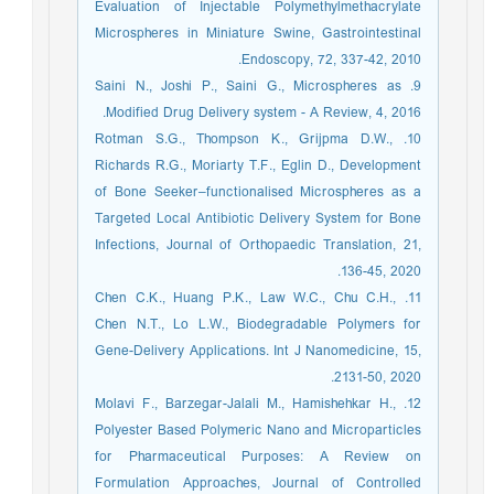
Evaluation of Injectable Polymethylmethacrylate
Microspheres in Miniature Swine, Gastrointestinal
Endoscopy, 72, 337-42, 2010.
9. Saini N., Joshi P., Saini G., Microspheres as
Modified Drug Delivery system - A Review, 4, 2016.
10. Rotman S.G., Thompson K., Grijpma D.W.,
Richards R.G., Moriarty T.F., Eglin D., Development
of Bone Seeker–functionalised Microspheres as a
Targeted Local Antibiotic Delivery System for Bone
Infections, Journal of Orthopaedic Translation, 21,
136-45, 2020.
11. Chen C.K., Huang P.K., Law W.C., Chu C.H.,
Chen N.T., Lo L.W., Biodegradable Polymers for
Gene-Delivery Applications. Int J Nanomedicine, 15,
2131-50, 2020.
12. Molavi F., Barzegar-Jalali M., Hamishehkar H.,
Polyester Based Polymeric Nano and Microparticles
for Pharmaceutical Purposes: A Review on
Formulation Approaches, Journal of Controlled