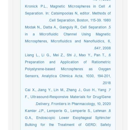
4. Kronick P.L., Magnetic Microspheres in Cell
Separation. In: Catsimpoolas N, editor. Methods of
Cell Separation, Boston, 115-39. 1980.
5. Modak N., Datta A., Ganguly R., Cell Separation
in a Microfluidic Channel Using Magnetic
Microspheres, Microfluidics and Nanofluidics, 6,
647, 2008.
6. Liang L., Li G., Mei Z., Shi J., Mao Y., Pan T.,
Preparation and Application of Ratiometric
Polystyrene-based Microspheres as Oxygen
Sensors, Analytica Chimica Acta, 1030, 194-201,
2018.
7. Cai X., Jiang Y., Lin M., Zhang J., Guo H., Yang
F., Ultrasound-Responsive Materials for Drug/Gene
Delivery, Frontiers in Pharmacology, 10, 2020.
8. Kamler J.P., Lemperle G., Lemperle S., Lehman
G.A., Endoscopic Lower Esophageal Sphincter
Bulking for the Treatment of GERD: Safety