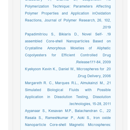
Polymerization Technique: Parameters Affecting
Polymer Properties and Application inOxidation
Reactions, Journal of Polymer Research, 26, 102,
2019.
19. Papadimitriou S., Bikiaris D., Novel Self-
assembled Core-shell Nanoparticles Based on
Crystalline Amorphous Moieties of Aliphatic
Copolyesters for Efficient Controlled Drug
Release177-84, 2009.
20. Kyekyoon Kevin K., Daniel W., Microspheres for
Drug Delivery, 2006.
21. Margareth R. C., Marques R.L., Almukainzi M.,
Simulated Biological Fluids with Possible
Application in Dissolution Testing, Dissolution
technologies, 15-28, 2011.
22. Ayyanaar S., Kesavan M.P., Balachandran C.,
Rasala S., Rameshkumar P., Aoki S., Iron oxide
Nanoparticle Core-shell Magnetic Microspheres: