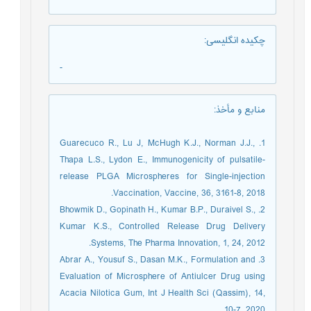
چکیده انگلیسی
:
-
منابع و مأخذ
:
1. Guarecuco R., Lu J, McHugh K.J., Norman J.J.,
Thapa L.S., Lydon E., Immunogenicity of pulsatile-
release PLGA Microspheres for Single-injection
Vaccination, Vaccine, 36, 3161-8, 2018.
2. Bhowmik D., Gopinath H., Kumar B.P., Duraivel S.,
Kumar K.S., Controlled Release Drug Delivery
Systems, The Pharma Innovation, 1, 24, 2012.
3. Abrar A., Yousuf S., Dasan M.K., Formulation and
Evaluation of Microsphere of Antiulcer Drug using
Acacia Nilotica Gum, Int J Health Sci (Qassim), 14,
10-7, 2020.