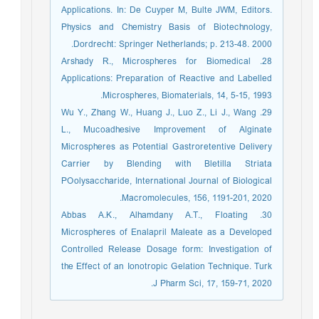
Applications. In: De Cuyper M, Bulte JWM, Editors.
Physics and Chemistry Basis of Biotechnology,
Dordrecht: Springer Netherlands; p. 213-48. 2000.
28. Arshady R., Microspheres for Biomedical
Applications: Preparation of Reactive and Labelled
Microspheres, Biomaterials, 14, 5-15, 1993.
29. Wu Y., Zhang W., Huang J., Luo Z., Li J., Wang
L., Mucoadhesive Improvement of Alginate
Microspheres as Potential Gastroretentive Delivery
Carrier by Blending with Bletilla Striata
POolysaccharide, International Journal of Biological
Macromolecules, 156, 1191-201, 2020.
30. Abbas A.K., Alhamdany A.T., Floating
Microspheres of Enalapril Maleate as a Developed
Controlled Release Dosage form: Investigation of
the Effect of an Ionotropic Gelation Technique. Turk
J Pharm Sci, 17, 159-71, 2020.