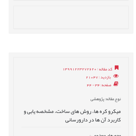
کد مقاله
: 13991223272620
بازدید
: 21047
صفحه
: 34 - 44
نوع مقاله
: پژوهشی
میکرو کره ها، روش های ساخت، مشخصه يابی و
کاربرد آن ها در دارورسانی
محورهای موضوعی
: