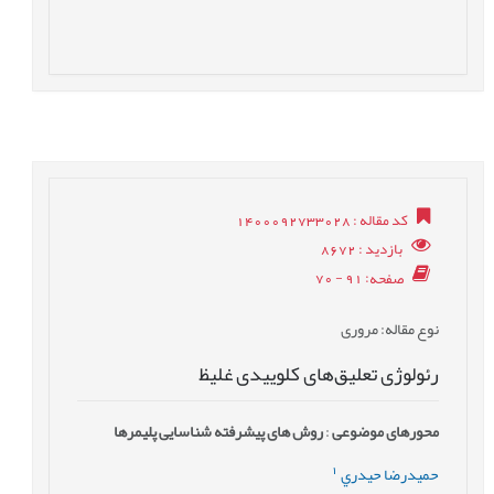
کد مقاله
: 1400092733028
بازدید
: 8672
صفحه
: 91 - 70
نوع مقاله
: مروری
رئولوژی تعلیق‌های کلوییدی غلیظ
محورهای موضوعی
:
روش های پیشرفته شناسایی پلیمرها
1
حميدرضا حيدري