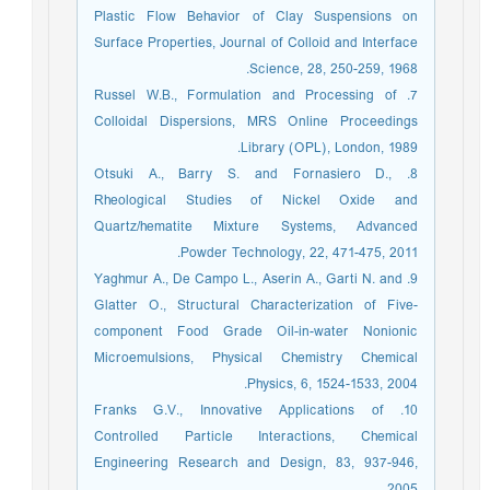
Plastic Flow Behavior of Clay Suspensions on
Surface Properties, Journal of Colloid and Interface
Science, 28, 250-259, 1968.
7. Russel W.B., Formulation and Processing of
Colloidal Dispersions, MRS Online Proceedings
Library (OPL), London, 1989.
8. Otsuki A., Barry S. and Fornasiero D.,
Rheological Studies of Nickel Oxide and
Quartz/hematite Mixture Systems, Advanced
Powder Technology, 22, 471-475, 2011.
9. Yaghmur A., De Campo L., Aserin A., Garti N. and
Glatter O., Structural Characterization of Five-
component Food Grade Oil-in-water Nonionic
Microemulsions, Physical Chemistry Chemical
Physics, 6, 1524-1533, 2004.
10. Franks G.V., Innovative Applications of
Controlled Particle Interactions, Chemical
Engineering Research and Design, 83, 937-946,
2005.