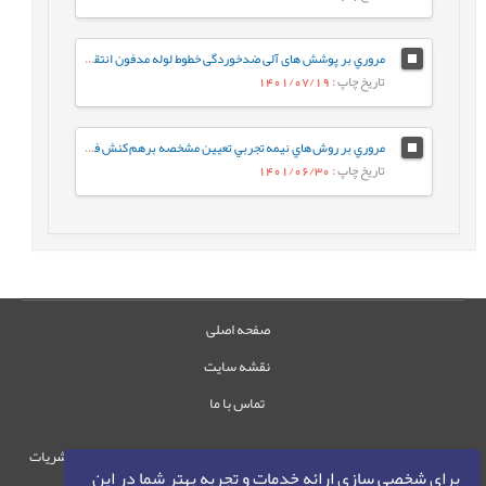
مروري بر پوشش های آلی ضدخوردگی خطوط لوله مدفون انتقال نفت و گاز
تاریخ چاپ
: 1401/07/19
مروري بر روش هاي نيمه تجربي تعيين مشخصه برهم کنش فلوري- هاگينز در آميزه هاي پليمري
تاریخ چاپ
: 1401/06/30
صفحه اصلی
نقشه سایت
تماس با ما
حقوق این وب‌سایت متعلق به سامانه مدیریت نشریات
برای شخصی سازی ارائه خدمات و تجربه بهتر شما در این
رایمگ است.