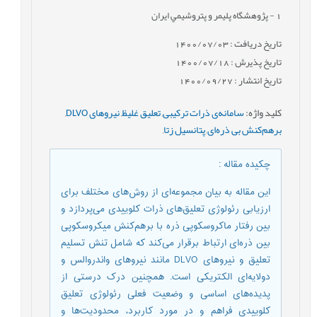
1
- پژوهشگاه پليمر و پتروشيمي ايران
تاریخ دریافت : 1400/07/03
تاریخ پذیرش : 1400/07/18
تاریخ انتشار : 1400/09/27
کلید واژه
:
سامانه‌ی ذرات ترکیبی
,
تعلیق غلیظ
,
نیروهای DLVO
,
برهم‌کنش بی ذره‌ای
,
پتانسیل زتا
,
چکیده مقاله
:
این مقاله به بیان مجموعه‌ای از روش‌های مختلف برای
ارزیابی رئولوژی تعلیق‌های ذرات کلوییدی می‌پردازد و
بین رفتار ماکروسکوپی ذره با برهم‌کنش میکروسکوپی
بین ذره‌ای ارتباط برقرار می‌کند که شامل تنش تسلیم
تعلیق و نیروهای DLVO مانند نیروهای واندروالس و
دولایه‌ای الکتریکی است. همچنین درک درستی از
پدیده‌های اساسی و وضعیت فعلی رئولوژی تعلیق
کلوییدی فراهم و در مورد کاربرد، محدودیت‌ها و