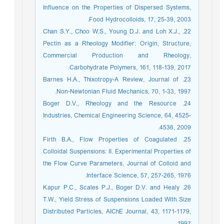
Influence on the Properties of Dispersed Systems,
Food Hydrocolloids, 17, 25-39, 2003.
22. Chan S.Y., Choo W.S., Young D.J. and Loh X.J.,
Pectin as a Rheology Modifier: Origin, Structure,
Commercial Production and Rheology,
Carbohydrate Polymers, 161, 118-139, 2017.
23. Barnes H.A., Thixotropy-A Review, Journal of
Non-Newtonian Fluid Mechanics, 70, 1-33, 1997.
24. Boger D.V., Rheology and the Resource
Industries, Chemical Engineering Science, 64, 4525-
4536, 2009.
25. Firth B.A., Flow Properties of Coagulated
Colloidal Suspensions: II. Experimental Properties of
the Flow Curve Parameters, Journal of Colloid and
Interface Science, 57, 257-265, 1976.
26. Kapur P.C., Scales P.J., Boger D.V. and Healy
T.W., Yield Stress of Suspensions Loaded With Size
Distributed Particles, AIChE Journal, 43, 1171-1179,
1997.