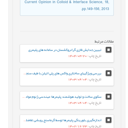
Current Opinion in Colloid & Interface Science, 18,
pp.149-156, 2013.
مقالات مرتبط
تبیین جدایش فازی گرانروکشسان در سامانه های پلیمری
تاریخ چاپ
: 1404/03/20
بررسی ویژگیهای ساختاری واکس های پلی اتیلن با طیف سنجی مادون قرمز
تاریخ چاپ
: 1403/04/04
سکوی ساخت و تولید هوشمند پلیمرها: مهندسی ژنوم مواد پلیمری
تاریخ چاپ
: 1403/04/04
اندازه‌گیری بلورینگی پلیمرها توسط گرماسنج روبشی تفاضلی (2)
تاریخ چاپ
: 1402/12/23