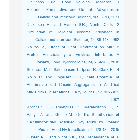
1. Dickinson Eric., Food Colloids Research:
Historical Perspective and Outlook, Advances in
Colloid and Interface Science, 165, 7-13, 2011.
2. Dickinson E., and Euston S.R., Monte Carlo
Simulation of Colloidal Systems, Advances in
Colloid and Interface Science, 42, 89-148, 1992.
3. Raikos V., Effect of Heat Treatment on Milk
Protein Functionality at Emulsion Interfaces: A
review, Food Hydrocolloids, 24, 259-265, 2010.
4. Sejersen M.T., Salomonsen T., Ipsen R., Clark R.,
Rolin C. and Engelsen, S.B., Zeta Potential of
Pectin-stabilised Casein Aggregates in Acidified
Milk Drinks, International Dairy Journal, 17, 302-307,
2007.
5. Krongsin J., Gamonpilas C., Methacanon P.,
Panya A. and Goh S.M., On the Stabilisation of
Calcium-fortified Acidified Soy Milks by Pomelo
Pectin, Food Hydrocolloids, 50, 128-136, 2015.
6. Hunter R.J. and Nicol S.K., The Dependence of