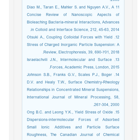
11 Diao M., Taran E., Mahler S. and Nguyen A.V., A
Concise Review of Nanoscopic Aspects of
Bioleaching Bacteria-mineral Interactions, Advances
in Colloid and Interface Science, 212, 45-63, 2014.
12. Otsuki A., Coupling Colloidal Forces with Yield
Stress of Charged Inorganic Particle Suspension: A
Review, Electrophoresis, 39, 690-701, 2018.
13. Israelachvili J.N., Intermolecular and Surface
Forces, Academic Press, London, 2015.
14. Johnson S.B., Franks G.V., Scales P.J., Boger
D.V. and Healy T.W., Surface Chemistry-Rheology
Relationships in Concentrated Mineral Suspensions,
International Journal of Mineral Processing, 58,
267-304, 2000.
15. Ong B.C. and Leong Y.K., Yield Stress of Oxide
Dispersions-intermolecular Forces of Adsorbed
Small Ionic Additives and Particle Surface
Roughness, The Canadian Journal of Chemical