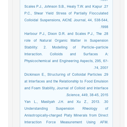
27. Scales P.J., Johnson S.B., Healy T.W. and Kapur
P.C., Shear Yield Stress of Partially Flocculated
Colloidal Suspensions, AIChE Journal, 44, 538-544,
1998.
28. Harbour P.J., Dixon D.R. and Scales P.J., The
role of Natural Organic Matter in Suspension
Stability: 2. Modelling of Particle–particle
Interaction. Colloids and Surfaces A:
Physicochemical and Engineering Aspects, 295, 67-
74, 2007.
29. Dickinson E., Structuring of Colloidal Particles
at Interfaces and the Relationship to Food Emulsion
and Foam Stability, Journal of Colloid and Interface
Science, 449, 38-45, 2015.
30. Yan L., Masliyah J.H. and Xu Z., 2013.
Understanding Suspension Rheology of
Anisotropically-charged Platy Minerals from Direct
Interaction Force Measurement Using AFM.