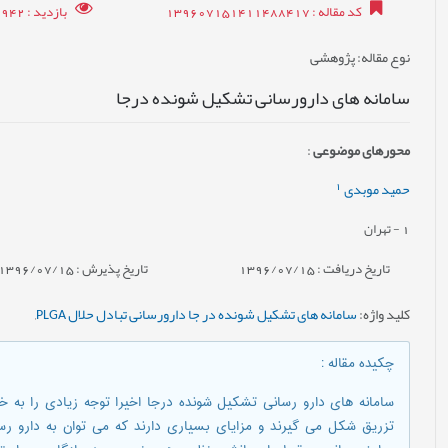
کد مقاله
: 139607151411488417
بازدید
: 10942
نوع مقاله
: پژوهشی
سامانه های دارورسانی تشکیل شونده درجا
محورهای موضوعی
:
1
حمید موبدی
1
- تهران
تاریخ دریافت : 1396/07/15
تاریخ پذیرش : 1396/07/15
کلید واژه
:
سامانه های تشکیل شونده در جا دارورسانی تبادل حلال PLGA
,
چکیده مقاله
:
سامانه های دارو رسانی تشکیل شونده درجا اخیرا توجه زیادی را به 
تزریق شکل می گیرند و مزایای بسیاری دارند که می توان به دارو رسان