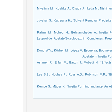
22. Miyajima M., Koshika A., Okada J., Ikeda M., Nishi
23. Juvekar S., Kathpalia H., “Solvent Removal Precipi
24. Rahimi M., Mobedi H., Behnamghader A., In-situ 
Leuprolide Acetate/β-cyclodextrin Complexes: Prepa
25. Dong W.Y., Körber M., López V. Esguerra, Bodmeier
Acetate in In-situ F
26. Astaneh R., Erfan M., Barzin J., Mobedi H., “Eff
27. Lee S.S., Hughes P., Ross A.D., Robinson M.R.,
28. Kempe S., Mäder K., “In-situ Forming Implants- An