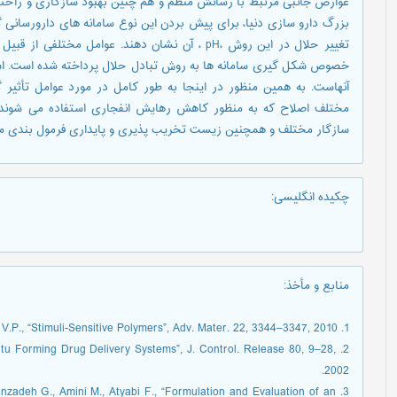
عوارض جانبی مرتبط با رسانش منظم و هم چنین بهبود سازگاری و راحتی
بزرگ دارو سازی دنیا، برای پیش بردن این نوع سامانه های دارورسانی گا
تغییر حلال در این روش ،pH ، آن نشان دهند. عوامل م
خصوص شکل گیری سامانه ها به روش تبادل حلال پرداخته شده است. اشکال
آنهاست. به همین منظور در اینجا به طور کامل در مورد عوامل تأثیر
مختلف اصلاح که به منظور کاهش رهایش انفجاری استفاده می شوند
سازگار مختلف و همچنین زیست تخریب پذیری و پایداری فرمول بندی مو
چکیده انگلیسی
:
منابع و مأخذ
:
1. Lendlein A., Shastri V.P., “Stimuli-Sensitive Polymers”, Adv. Mater. 22, 3344–3347, 2010.
-situ Forming Drug Delivery Systems”, J. Control. Release 80, 9–28,
2002.
anzadeh G., Amini M., Atyabi F., “Formulation and Evaluation of an