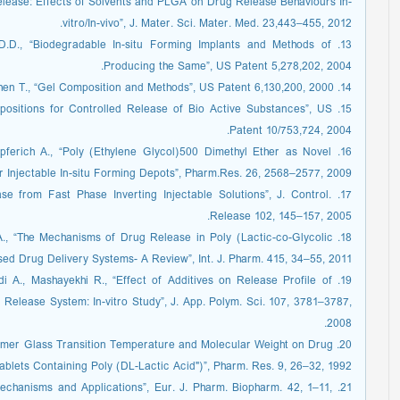
lease: Effects of Solvents and PLGA on Drug Release Behaviours In-
vitro/In-vivo”, J. Mater. Sci. Mater. Med. 23,443–455, 2012.
lt D.D., “Biodegradable In-situ Forming Implants and Methods of
Producing the Same”, US Patent 5,278,202, 2004.
14. Brodbeck K.J., Gaynor-Duarte A.T., Shen T., “Gel Composition and Methods”, US Patent 6,130,200, 2000.
ompositions for Controlled Release of Bio Active Substances”, US
Patent 10/753,724, 2004.
epferich A., “Poly (Ethylene Glycol)500 Dimethyl Ether as Novel
r Injectable In-situ Forming Depots”, Pharm.Res. 26, 2568–2577, 2009.
se from Fast Phase Inverting Injectable Solutions”, J. Control.
Release 102, 145–157, 2005.
 A., “The Mechanisms of Drug Release in Poly (Lactic-co-Glycolic
sed Drug Delivery Systems- A Review”, Int. J. Pharm. 415, 34–55, 2011.
hidi A., Mashayekhi R., “Effect of Additives on Release Profile of
 Release System: In-vitro Study”, J. App. Polym. Sci. 107, 3781–3787,
2008.
Polymer Glass Transition Temperature and Molecular Weight on Drug
blets Containing Poly (DL-Lactic Acid")”, Pharm. Res. 9, 26–32, 1992.
 Mechanisms and Applications”, Eur. J. Pharm. Biopharm. 42, 1–11,