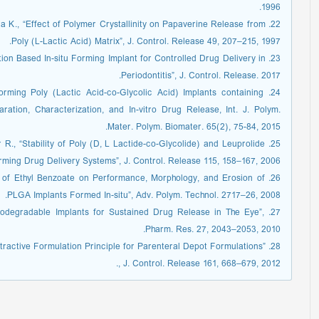
1996.
mura K., “Effect of Polymer Crystallinity on Papaverine Release from
Poly (L-Lactic Acid) Matrix”, J. Control. Release 49, 207–215, 1997.
tation Based In-situ Forming Implant for Controlled Drug Delivery in
Periodontitis”, J. Control. Release. 2017.
Forming Poly (Lactic Acid-co-Glycolic Acid) Implants containing
ration, Characterization, and In-vitro Drug Release, Int. J. Polym.
Mater. Polym. Biomater. 65(2), 75-84, 2015.
 R., “Stability of Poly (D, L Lactide-co-Glycolide) and Leuprolide
orming Drug Delivery Systems”, J. Control. Release 115, 158–167, 2006.
ects of Ethyl Benzoate on Performance, Morphology, and Erosion of
PLGA Implants Formed In-situ”, Adv. Polym. Technol. 2717–26, 2008.
 “Biodegradable Implants for Sustained Drug Release in The Eye”,
Pharm. Res. 27, 2043–2053, 2010.
 Attractive Formulation Principle for Parenteral Depot Formulations”
, J. Control. Release 161, 668–679, 2012.