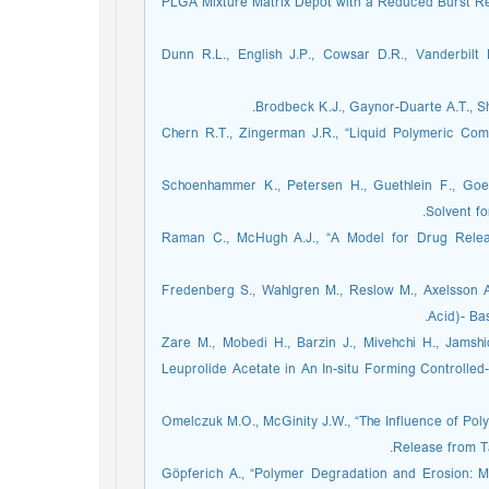
PLGA Mixture Matrix Depot with a Reduced Burst Re
13. Dunn R.L., English J.P., Cowsar D.R., Vanderbi
15. Chern R.T., Zingerman J.R., “Liquid Polymeric C
16. Schoenhammer K., Petersen H., Guethlein F., Go
Solvent fo
17. Raman C., McHugh A.J., “A Model for Drug Relea
18. Fredenberg S., Wahlgren M., Reslow M., Axelsson
Acid)- Ba
19. Zare M., Mobedi H., Barzin J., Mivehchi H., Jams
Leuprolide Acetate in An In-situ Forming Controlled-
20. Omelczuk M.O., McGinity J.W., “The Influence of 
Release from Ta
21. Göpferich A., “Polymer Degradation and Erosion: