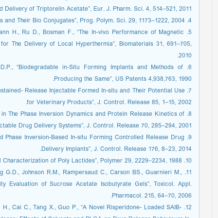
 Delivery of Triptorelin Acetate”, Eur. J. Pharm. Sci. 4, 514–521, 2011.
4. Gil E., Hudson S., “Stimuli- Reponsive Polymers and Their Bio Conjugates”, Prog. Polym. Sci. 29, 1173–1222, 2004.
ofmann H., Ru D., Bosman F., “The In-vivo Performance of Magnetic
rs for The Delivery of Local Hyperthermia”, Biomaterials 31, 691–705,
2010.
lt D.P., “Biodegradable in-Situ Forming Implants and Methods of
Producing the Same”, US Patents 4,938,763, 1990.
“Sustained- Release Injectable Formed In-situ and Their Potential Use
for Veterinary Products”, J. Control. Release 85, 1–15, 2002.
ion in The Phase Inversion Dynamics and Protein Release Kinetics of
ectable Drug Delivery Systems”, J. Control. Release 70, 285–294, 2001.
ced Phase Inversion-Based In-situ Forming Controlled Release Drug
Delivery Implants”, J. Control. Release 176, 8–23, 2014.
10. Jamshidi K., Hyon S.-H., Ikada Y., “Thermal Characterization of Poly Lactides”, Polymer 29, 2229–2234, 1988.
 Young G.D., Johnson R.M., Rampersaud C., Carson BS., Guarnieri M.,
lity Evaluation of Sucrose Acetate Isobutyrate Gels”, Toxicol. Appl.
Pharmacol. 215, 64–70, 2006.
, He H., Cai C., Tang X., Guo P., “A Novel Risperidone- Loaded SAIB-