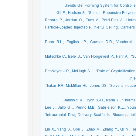
In-situ Gel Forming System for Controlled
5. Renard P., Jordan O., Faes A., Petri-Fink A., H
Particle-Loaded Injectable, In-situ Gelling, Carrie
6. Dunn R.L., English J.P., Cowsar D.R., Vanderbi
7. Matschke C., Isele U., Van Hoogevest P., Fahr A., 
8. DesNoyer J.R., McHugh A.J., “Role of Crystallizat
Inj
9. Thakur RR, McMillan HL, Jones DS. “Solvent Indu
11. Lee J., Jallo G.I., Penno M.B., Gabrielson K.L.,
“Intracranial Drug-Delivery Scaffolds: Biocompatibi
12. Lin X., Yang S., Gou J., Zhao M., Zhang Y., Qi N.