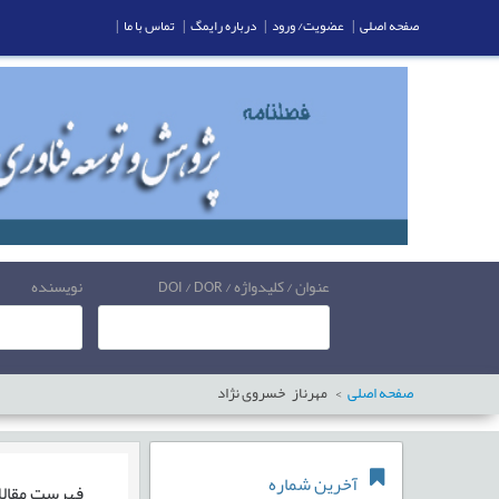
صفحه اصلی
|
عضویت/ ورود
|
درباره رایمگ
|
تماس با ما
|
عنوان / کلیدواژه / DOI / DOR
نویسنده
صفحه اصلی
مهرناز خسروی نژاد
آخرین شماره
فهرست مقال