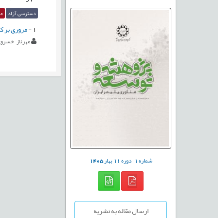
دسترسی آزاد
مق
1
-
مروری بر کا
مهرناز خسروی
شماره
1
دوره
11
بهار
1405
ارسال مقاله به نشریه