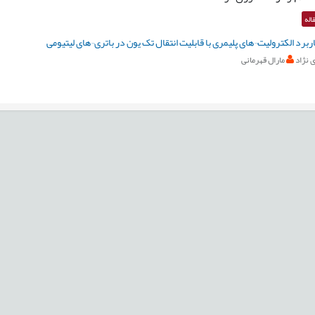
اله
ربرد الکترولیت¬های پلیمری با قابلیت انتقال تک یون در باتری¬های لیتیومی
 نژاد
مارال قهرمانی