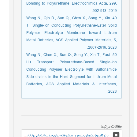
Bonding to Polyurethane, Electrochimica Acta, 299,
902-913, 2019.
49. Wang N., Qin D., Sun Q., Chen X., Song Y., Xin
T., Single-Ion Conducting Polyurethane-Ester Solid
Polymer Electrolyte Membrane toward Lithium
Metal Batteries, ACS Applied Polymer Materials, 5,
2607-2616, 2023.
50. Wang N., Chen X., Sun Q., Song Y., Xin T., Fast
Li+ Transport Polyurethane-Based Single-Ion
Conducting Polymer Electrolyte with Sulfonamide
Side chains in the Hard Segment for Lithium Metal
Batteries, ACS Applied Materials & Interfaces,
2023.
مقالات مرتبط
نانوکامپوزیت‌های پلیمری پیشرفته برای جذب انتخابی CO₂ : از طراحی تا کاربرد در کاهش گازهای گلخانه‌ای