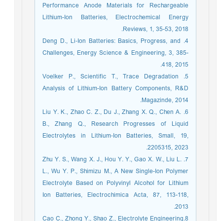
Performance Anode Materials for Rechargeable
Lithium-Ion Batteries, Electrochemical Energy
Reviews, 1, 35-53, 2018.
4. Deng D., Li‐Ion Batteries: Basics, Progress, and
Challenges, Energy Science & Engineering, 3, 385-
418, 2015.
5. Voelker P., Scientific T., Trace Degradation
Analysis of Lithium-Ion Battery Components, R&D
Magazinde, 2014.
6. Liu Y. K., Zhao C. Z., Du J., Zhang X. Q., Chen A.
B., Zhang Q., Research Progresses of Liquid
Electrolytes in Lithium‐Ion Batteries, Small, 19,
2205315, 2023.
7. Zhu Y. S., Wang X. J., Hou Y. Y., Gao X. W., Liu L.
L., Wu Y. P., Shimizu M., A New Single-Ion Polymer
Electrolyte Based on Polyvinyl Alcohol for Lithium
Ion Batteries, Electrochimica Acta, 87, 113-118,
2013.
8.Cao C., Zhong Y., Shao Z., Electrolyte Engineering