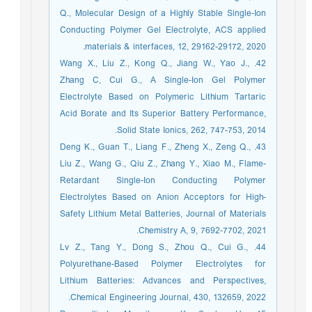
Q., Molecular Design of a Highly Stable Single-Ion
Conducting Polymer Gel Electrolyte, ACS applied
materials & interfaces, 12, 29162-29172, 2020.
42. Wang X., Liu Z., Kong Q., Jiang W., Yao J.,
Zhang C, Cui G., A Single-Ion Gel Polymer
Electrolyte Based on Polymeric Lithium Tartaric
Acid Borate and Its Superior Battery Performance,
Solid State Ionics, 262, 747-753, 2014.
43. Deng K., Guan T., Liang F., Zheng X., Zeng Q.,
Liu Z., Wang G., Qiu Z., Zhang Y., Xiao M., Flame-
Retardant Single-Ion Conducting Polymer
Electrolytes Based on Anion Acceptors for High-
Safety Lithium Metal Batteries, Journal of Materials
Chemistry A, 9, 7692-7702, 2021.
44. Lv Z., Tang Y., Dong S., Zhou Q., Cui G.,
Polyurethane-Based Polymer Electrolytes for
Lithium Batteries: Advances and Perspectives,
Chemical Engineering Journal, 430, 132659, 2022.