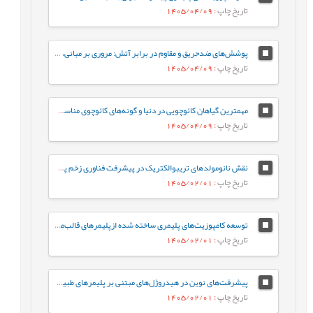
: 1405/04/09
تاریخ چاپ
پوشش‌های ضدحریق و مقاوم در برابر آتش: مروری بر مبانی، بهینه‌سازی فرمولاسیون و فناوری‌های نوین
: 1405/04/09
تاریخ چاپ
مهمترین گیاهان کائوچویی در دنیا و گونه‌های کائوچوی مناسب برای ایران
: 1405/04/09
تاریخ چاپ
نقش نانومولدهای تریبوالکتریک در پیشرفت فناوری زخم پوش های پلیمری
: 1405/02/01
تاریخ چاپ
توسعه کامپوزیت‌های پلیمری ساخته شده ازپلیمرهای قالب‌مولکولی با تلفیق آن‌ها با چارچوب‌های آلی–کووالانسی و فلز-آلی برای کاربردهای زیست‌محیطی، علوم پزشکی و ایمنی غذایی
: 1405/02/01
تاریخ چاپ
پیشرفت‌های نوین در هیدروژل‌های مبتنی بر پلیمرهای طبیعی: از سنتز تا کاربرد و چشم‌اندازهای آینده در حوزه‌های زیست پزشکی، ریزاستخراج و محیط ‌زیست
: 1405/02/01
تاریخ چاپ