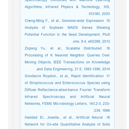
Spectroscopy Combined with Machine Learning
Algorithms, Infrared Physics & Technology, 105,
103180, 2020.
15. Cheng-Ming F., et al., Genome-wide Expression
Analysis of Soybean MADS Genes Showing
Potential Function in the Seed Development, PloS
one, 8.4, e62288, 2013.
16. Ziqiang Yu., et al., Scalable Distributed
Processing of K Nearest Neighbor Queries Over
Moving Objects, IEEE Transactions on Knowledge
and Data Engineering, 27.5, 1383-1396, 2014.
17. Goodacre Royston., et al., Rapid Identification
of Streptococcus and Enterococcus Species using
Diffuse Reflectance-absorbance Fourier Transform
Infrared Spectroscopy and Artificial Neural
Networks, FEMS Microbiology Letters, 140.2-3, 233-
239, 1996.
18. Haddad El., Josette., et al., Artificial Neural
Network for On-site Quantitative Analysis of Soils