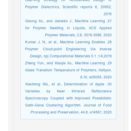
Learning Strategy for Accelerated Design of
Polymer Dielectrics, Scientific reports 6, 20952,
2016.
27. Qisong Xu., and Jianwen J., Machine Learning
for Polymer Swelling in Liquids, ACS Applied
Polymer Materials, 2.8, 3576-3586, 2020.‏
28. Kumar J. N., et al., Machine Learning Enables
Polymer Cloud-point Engineering Via Inverse
Design, npj Computational Materials 5.1 ,1-6,2019.
29. Zhang Yun., and Xiaojie Xu., Machine Learning
Glass Transition Temperature of Polymers, Heliyon,
6.10, e05055, 2020.
30. Xiaohong Wu., et al., Determination of Apple
Varieties by Near Infrared Reflectance
Spectroscopy Coupled with Improved Possibilistic
Gath–Geva Clustering Algorithm. Journal of Food
Processing and Preservation, 44.8, e14561, 2020.