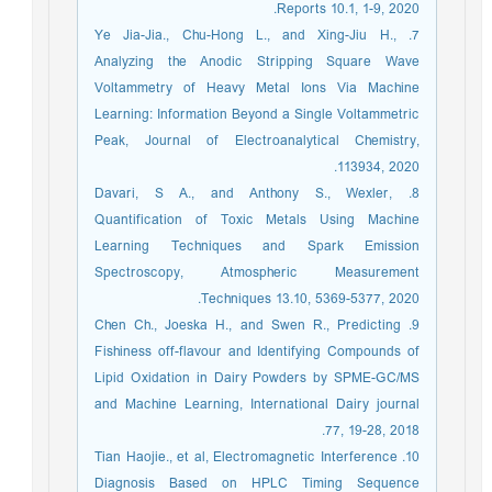
Reports 10.1, 1-9, 2020.
7. Ye Jia-Jia., Chu-Hong L., and Xing-Jiu H.,
Analyzing the Anodic Stripping Square Wave
Voltammetry of Heavy Metal Ions Via Machine
Learning: Information Beyond a Single Voltammetric
Peak, Journal of Electroanalytical Chemistry,
113934, 2020.
8. Davari, S A., and Anthony S., Wexler,
Quantification of Toxic Metals Using Machine
Learning Techniques and Spark Emission
Spectroscopy, Atmospheric Measurement
Techniques 13.10, 5369-5377, 2020.
9. Chen Ch., Joeska H., and Swen R., Predicting
Fishiness off-flavour and Identifying Compounds of
Lipid Oxidation in Dairy Powders by SPME-GC/MS
and Machine Learning, International Dairy journal
77, 19-28, 2018.
10. Tian Haojie., et al, Electromagnetic Interference
Diagnosis Based on HPLC Timing Sequence