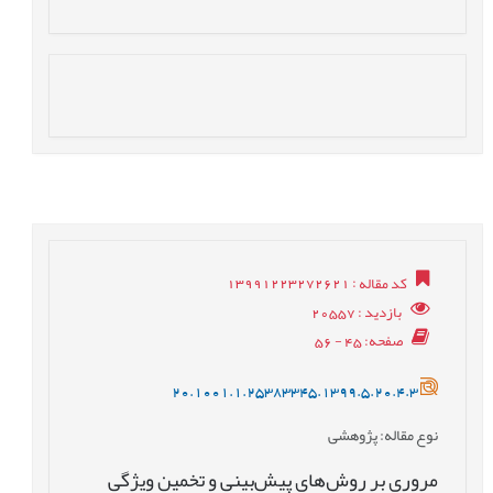
کد مقاله
: 13991223272621
بازدید
: 20557
صفحه
: 45 - 56
20.1001.1.25383345.1399.5.20.4.3
نوع مقاله
: پژوهشی
مروری بر روش‌های پیش‌بینی و تخمین ویژگی