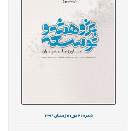
شماره
20
دوره
5
زمستان
1399