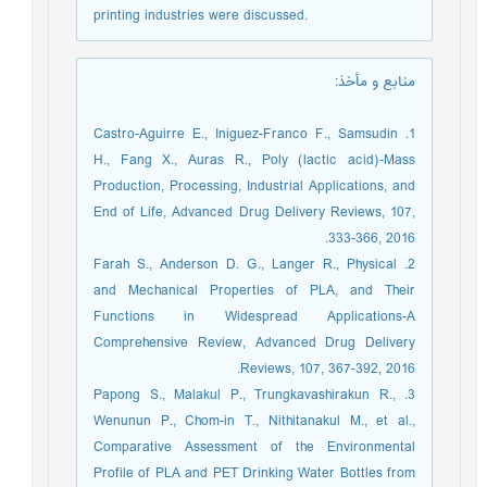
printing industries were discussed.
منابع و مأخذ
:
1. Castro-Aguirre E., Iniguez-Franco F., Samsudin
H., Fang X., Auras R., Poly (lactic acid)-Mass
Production, Processing, Industrial Applications, and
End of Life, Advanced Drug Delivery Reviews, 107,
333-366, 2016.
2. Farah S., Anderson D. G., Langer R., Physical
and Mechanical Properties of PLA, and Their
Functions in Widespread Applications-A
Comprehensive Review, Advanced Drug Delivery
Reviews, 107, 367-392, 2016.
3. Papong S., Malakul P., Trungkavashirakun R.,
Wenunun P., Chom-in T., Nithitanakul M., et al.,
Comparative Assessment of the Environmental
Profile of PLA and PET Drinking Water Bottles from