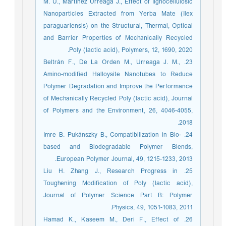
M. U., Martínez Urreaga J., Effect of Iignocellulosic
Nanoparticles Extracted from Yerba Mate (Ilex
paraguariensis) on the Structural, Thermal, Optical
and Barrier Properties of Mechanically Recycled
Poly (lactic acid), Polymers, 12, 1690, 2020.
23. Beltrán F., De La Orden M., Urreaga J. M.,
Amino-modified Halloysite Nanotubes to Reduce
Polymer Degradation and Improve the Performance
of Mechanically Recycled Poly (lactic acid), Journal
of Polymers and the Environment, 26, 4046-4055,
2018.
24. Imre B. Pukánszky B., Compatibilization in Bio-
based and Biodegradable Polymer Blends,
European Polymer Journal, 49, 1215-1233, 2013.
25. Liu H. Zhang J., Research Progress in
Toughening Modification of Poly (lactic acid),
Journal of Polymer Science Part B: Polymer
Physics, 49, 1051-1083, 2011.
26. Hamad K., Kaseem M., Deri F., Effect of