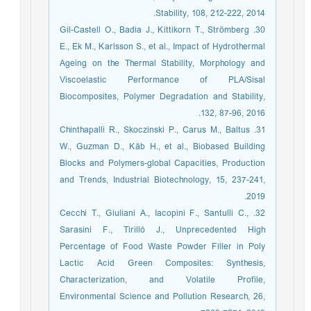
Stability, 108, 212-222, 2014.
30. Gil-Castell O., Badia J., Kittikorn T., Strömberg
E., Ek M., Karlsson S., et al., Impact of Hydrothermal
Ageing on the Thermal Stability, Morphology and
Viscoelastic Performance of PLA/Sisal
Biocomposites, Polymer Degradation and Stability,
132, 87-96, 2016.
31. Chinthapalli R., Skoczinski P., Carus M., Baltus
W., Guzman D., Käb H., et al., Biobased Building
Blocks and Polymers-global Capacities, Production
and Trends, Industrial Biotechnology, 15, 237-241,
2019.
32. Cecchi T., Giuliani A., Iacopini F., Santulli C.,
Sarasini F., Tirillò J., Unprecedented High
Percentage of Food Waste Powder Filler in Poly
Lactic Acid Green Composites: Synthesis,
Characterization, and Volatile Profile,
Environmental Science and Pollution Research, 26,