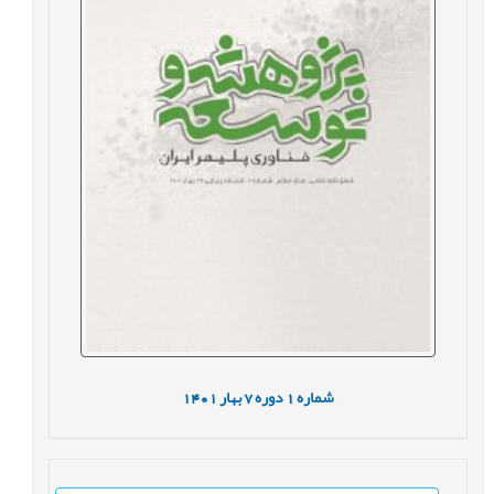
شماره
1
دوره
7
بهار
1401