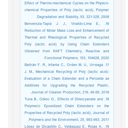
Effect of Thermo-mechanical Cycles on the Physico-
chemical Properties of Poly (lactic acid), Polymer
Degradation and Stability, 93, 321-328, 2008.
16. Benvenuta-Tapia J. J., Vivaldo-Lima E.,
Reduction of Molar Mass Loss and Enhancement of
Thermal and Rheological Properties of Recycled
Poly (lactic acid) by Using Chain Extenders
Obtained from RAFT Chemistry, Reactive and
Functional Polymers, 153, 104628, 2020.
17. Beltrán F. R., Infante C., Orden M. U., Urreaga
J. M., Mechanical Recycling of Poly (lactic acid):
Evaluation of a Chain Extender and a Peroxide as
Additives for Upgrading the Recycled Plastic,
Journal of Cleaner Production, 219, 46-56, 2019.
18. Tuna B., Ozkoc G., Effects of Diisocyanate and
Polymeric Epoxidized Chain Extenders on the
Properties of Recycled Poly (lactic acid), Journal of
Polymers and the Environment, 25, 983-993, 2017.
19. López de Dicastillo C., Velásquez E., Rojas A.,