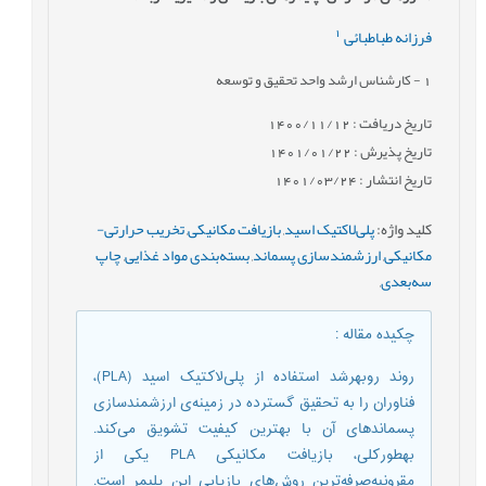
1
فرزانه طباطبائی
1
- کارشناس ارشد واحد تحقیق و توسعه
تاریخ دریافت : 1400/11/12
تاریخ پذیرش : 1401/01/22
تاریخ انتشار : 1401/03/24
کلید واژه
:
پلی‌لاکتیک اسید
,
بازیافت مکانیکی
,
تخریب حرارتی-
مکانیکی
,
ارزشمندسازی پسماند
,
بسته‌بندی مواد غذایی
,
چاپ
سه‌بعدی
,
چکیده مقاله
:
روند روبهرشد استفاده از پلی‌لاکتیک اسید (PLA)،
فناوران را به تحقیق گسترده در زمینه‌ی ارزشمندسازی
پسماندهای آن با بهترین کیفیت تشویق می‌کند.
بهطورکلی، بازیافت مکانیکی PLA یکی از
مقرونبه‌صرفه‌ترین روش‌های بازیابی این پلیمر است.