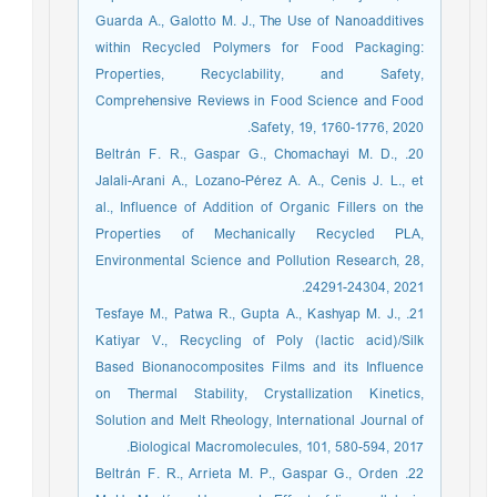
Guarda A., Galotto M. J., The Use of Nanoadditives
within Recycled Polymers for Food Packaging:
Properties, Recyclability, and Safety,
Comprehensive Reviews in Food Science and Food
Safety, 19, 1760-1776, 2020.
20. Beltrán F. R., Gaspar G., Chomachayi M. D.,
Jalali-Arani A., Lozano-Pérez A. A., Cenis J. L., et
al., Influence of Addition of Organic Fillers on the
Properties of Mechanically Recycled PLA,
Environmental Science and Pollution Research, 28,
24291-24304, 2021.
21. Tesfaye M., Patwa R., Gupta A., Kashyap M. J.,
Katiyar V., Recycling of Poly (lactic acid)/Silk
Based Bionanocomposites Films and its Influence
on Thermal Stability, Crystallization Kinetics,
Solution and Melt Rheology, International Journal of
Biological Macromolecules, 101, 580-594, 2017.
22. Beltrán F. R., Arrieta M. P., Gaspar G., Orden