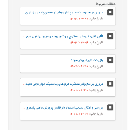
مقالات مرتبط
مروری برمحدودیت¬ها و چالش¬های توسعه ی پایدار رزینهای اپوکسی از دیدگاه زیست محیطی و انرژی و راه¬حل های آن¬ها
تاریخ چاپ
: 1404/03/20
تأثیر افزودنی ها و مستربچ جهت بهبود خواص پلی‌الفین های بازیافت‌شده
تاریخ چاپ
: 1403/04/04
بازیافت تایرهای فرسوده
تاریخ چاپ
: 1402/06/28
مروری بر سازوکار عملکرد کرم های پلاستيک خوار ناجی محيط زیست
تاریخ چاپ
: 1401/06/30
بررسی و امکان سنجی استفاده از قفس پرورش ماهی پلیمری در صنعت شیلات
تاریخ چاپ
: 1400/12/17