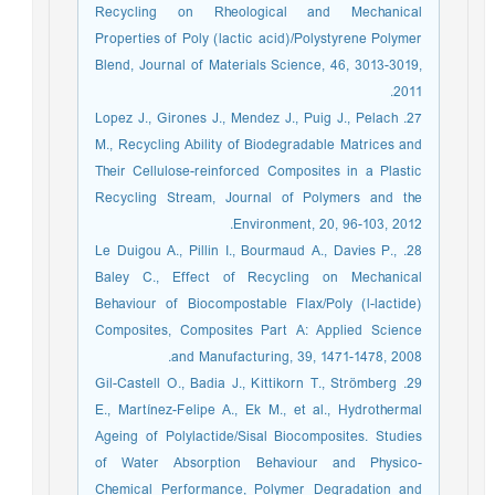
Recycling on Rheological and Mechanical
Properties of Poly (lactic acid)/Polystyrene Polymer
Blend, Journal of Materials Science, 46, 3013-3019,
2011.
27. Lopez J., Girones J., Mendez J., Puig J., Pelach
M., Recycling Ability of Biodegradable Matrices and
Their Cellulose-reinforced Composites in a Plastic
Recycling Stream, Journal of Polymers and the
Environment, 20, 96-103, 2012.
28. Le Duigou A., Pillin I., Bourmaud A., Davies P.,
Baley C., Effect of Recycling on Mechanical
Behaviour of Biocompostable Flax/Poly (l-lactide)
Composites, Composites Part A: Applied Science
and Manufacturing, 39, 1471-1478, 2008.
29. Gil-Castell O., Badia J., Kittikorn T., Strömberg
E., Martínez-Felipe A., Ek M., et al., Hydrothermal
Ageing of Polylactide/Sisal Biocomposites. Studies
of Water Absorption Behaviour and Physico-
Chemical Performance, Polymer Degradation and