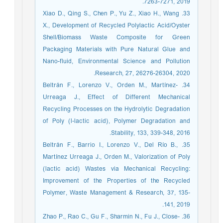
7263-7271, 2019.
33. Xiao D., Qing S., Chen P., Yu Z., Xiao H., Wang
X., Development of Recycled Polylactic Acid/Oyster
Shell/Biomass Waste Composite for Green
Packaging Materials with Pure Natural Glue and
Nano-fluid, Environmental Science and Pollution
Research, 27, 26276-26304, 2020.
34. Beltrán F., Lorenzo V., Orden M., Martínez-
Urreaga J., Effect of Different Mechanical
Recycling Processes on the Hydrolytic Degradation
of Poly (l-lactic acid), Polymer Degradation and
Stability, 133, 339-348, 2016.
35. Beltrán F., Barrio I., Lorenzo V., Del Río B.,
Martínez Urreaga J., Orden M., Valorization of Poly
(lactic acid) Wastes via Mechanical Recycling:
Improvement of the Properties of the Recycled
Polymer, Waste Management & Research, 37, 135-
141, 2019.
36. Zhao P., Rao C., Gu F., Sharmin N., Fu J., Close-