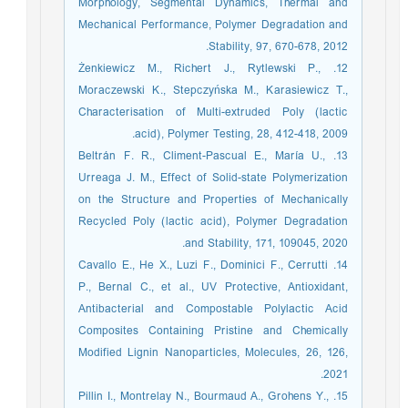
Morphology, Segmental Dynamics, Thermal and
Mechanical Performance, Polymer Degradation and
Stability, 97, 670-678, 2012.
12. Żenkiewicz M., Richert J., Rytlewski P.,
Moraczewski K., Stepczyńska M., Karasiewicz T.,
Characterisation of Multi-extruded Poly (lactic
acid), Polymer Testing, 28, 412-418, 2009.
13. Beltrán F. R., Climent-Pascual E., María U.,
Urreaga J. M., Effect of Solid-state Polymerization
on the Structure and Properties of Mechanically
Recycled Poly (lactic acid), Polymer Degradation
and Stability, 171, 109045, 2020.
14. Cavallo E., He X., Luzi F., Dominici F., Cerrutti
P., Bernal C., et al., UV Protective, Antioxidant,
Antibacterial and Compostable Polylactic Acid
Composites Containing Pristine and Chemically
Modified Lignin Nanoparticles, Molecules, 26, 126,
2021.
15. Pillin I., Montrelay N., Bourmaud A., Grohens Y.,