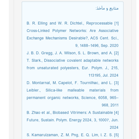
منابع و مأخذ
:
[1] B. R. Elling and W. R. Dichtel., Reprocessable
Cross-Linked Polymer Networks: Are Associative
Exchange Mechanisms Desirable?, ACS Cent. Sci.,
9, 1488–1496, Sep. 2020
[2] J. B. D. Gregg, J. A. Wilson, S. L. Brown, and A.
T. Slark., Dissociative covalent adaptable networks
from unsaturated polyesters, Eur. Polym. J., 215,
113195, Jul. 2024
[3] D. Montarnal, M. Capelot, F. Tournilhac, and L.
Leibler., Silica-like malleable materials from
permanent organic networks, Science, 6058, 965–
968, 2011
[4] B. Zhao et al., Biobased Vitrimers: A Sustainable
Future, Sustain. Polym. Energy 2024, 3, 10007, Jun.
2024
[5] S. Kamarulzaman, Z. M. Png, E. Q. Lim, I. Z. S.