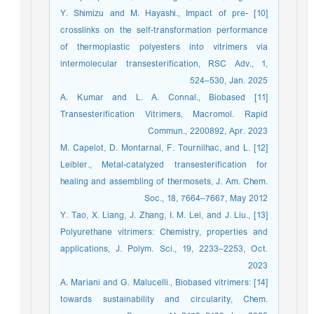
[10] Y. Shimizu and M. Hayashi., Impact of pre-
crosslinks on the self-transformation performance
of thermoplastic polyesters into vitrimers via
intermolecular transesterification, RSC Adv., 1,
524–530, Jan. 2025
[11] A. Kumar and L. A. Connal., Biobased
Transesterification Vitrimers, Macromol. Rapid
Commun., 2200892, Apr. 2023
[12] M. Capelot, D. Montarnal, F. Tournilhac, and L.
Leibler., Metal-catalyzed transesterification for
healing and assembling of thermosets, J. Am. Chem.
Soc., 18, 7664–7667, May 2012
[13] Y. Tao, X. Liang, J. Zhang, I. M. Lei, and J. Liu.,
Polyurethane vitrimers: Chemistry, properties and
applications, J. Polym. Sci., 19, 2233–2253, Oct.
2023
[14] A. Mariani and G. Malucelli., Biobased vitrimers:
towards sustainability and circularity, Chem.