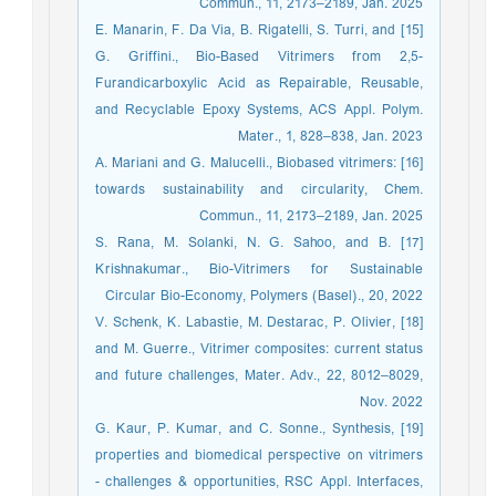
Commun., 11, 2173–2189, Jan. 2025
[15] E. Manarin, F. Da Via, B. Rigatelli, S. Turri, and
G. Griffini., Bio-Based Vitrimers from 2,5-
Furandicarboxylic Acid as Repairable, Reusable,
and Recyclable Epoxy Systems, ACS Appl. Polym.
Mater., 1, 828–838, Jan. 2023
[16] A. Mariani and G. Malucelli., Biobased vitrimers:
towards sustainability and circularity, Chem.
Commun., 11, 2173–2189, Jan. 2025
[17] S. Rana, M. Solanki, N. G. Sahoo, and B.
Krishnakumar., Bio-Vitrimers for Sustainable
Circular Bio-Economy, Polymers (Basel)., 20, 2022
[18] V. Schenk, K. Labastie, M. Destarac, P. Olivier,
and M. Guerre., Vitrimer composites: current status
and future challenges, Mater. Adv., 22, 8012–8029,
Nov. 2022
[19] G. Kaur, P. Kumar, and C. Sonne., Synthesis,
properties and biomedical perspective on vitrimers
- challenges & opportunities, RSC Appl. Interfaces,