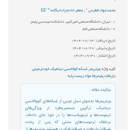
*
2
1
محمدجواد فطرس
جعفر خادم زاده يگانه
,
1
- تهران، دانشگاه صنعتی امیرکبیر، دانشکده مهندسی پلیمر
2
- دانشگاه صنعتی قم
تاریخ دریافت : 1404/08/13
تاریخ پذیرش : 1404/08/28
تاریخ انتشار : 1404/09/30
کلید واژه
:
ویتریمر
,
شبکه کوالانسی دینامیک
,
خودترمیمی
,
بازیافت پلیمرها
,
مواد زیست پایه
,
چکیده مقاله
:
ویتریمرها به‌عنوان نسل نوینی از شبکه‌های کووالانسی
دینامیک، ترکیبی منحصربه‌فرد از ویژگی‌های
ترموست‌ها و ترموپلاست‌ها را در خود جای داده‌اند.
برخلاف ترموست‌های سنتی که پس از پخت،
غیرقابل‌بازیافت و غیرقابل‌فرآوری هستند، ویتریمرها از