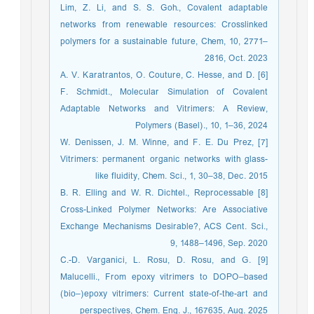
Lim, Z. Li, and S. S. Goh., Covalent adaptable
networks from renewable resources: Crosslinked
polymers for a sustainable future, Chem, 10, 2771–
2816, Oct. 2023
[6] A. V. Karatrantos, O. Couture, C. Hesse, and D.
F. Schmidt., Molecular Simulation of Covalent
Adaptable Networks and Vitrimers: A Review,
Polymers (Basel)., 10, 1–36, 2024
[7] W. Denissen, J. M. Winne, and F. E. Du Prez,
Vitrimers: permanent organic networks with glass-
like fluidity, Chem. Sci., 1, 30–38, Dec. 2015
[8] B. R. Elling and W. R. Dichtel., Reprocessable
Cross-Linked Polymer Networks: Are Associative
Exchange Mechanisms Desirable?, ACS Cent. Sci.,
9, 1488–1496, Sep. 2020
[9] C.-D. Varganici, L. Rosu, D. Rosu, and G.
Malucelli., From epoxy vitrimers to DOPO–based
(bio–)epoxy vitrimers: Current state-of-the-art and
perspectives, Chem. Eng. J., 167635, Aug. 2025