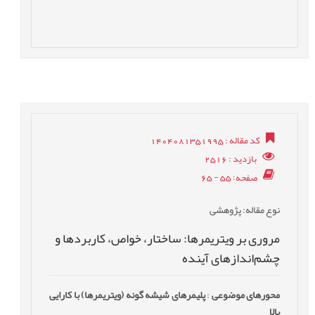
کد مقاله
: 1404081351995
بازدید
: 2516
صفحه
: 55 - 65
نوع مقاله
: پژوهشی
مروری بر ویتریمرها: ساختار، خواص، کاربردها و
چشم‌اندازهای آینده
محورهای موضوعی
:
پلیمرهای شیشه گونه (ویتریمرها) با کارایی
بالا