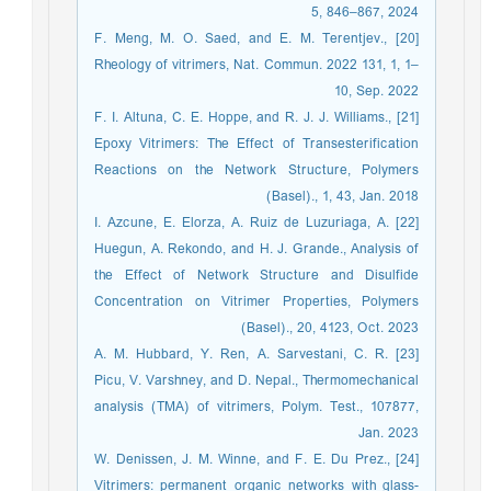
5, 846–867, 2024
[20] F. Meng, M. O. Saed, and E. M. Terentjev.,
Rheology of vitrimers, Nat. Commun. 2022 131, 1, 1–
10, Sep. 2022
[21] F. I. Altuna, C. E. Hoppe, and R. J. J. Williams.,
Epoxy Vitrimers: The Effect of Transesterification
Reactions on the Network Structure, Polymers
(Basel)., 1, 43, Jan. 2018
[22] I. Azcune, E. Elorza, A. Ruiz de Luzuriaga, A.
Huegun, A. Rekondo, and H. J. Grande., Analysis of
the Effect of Network Structure and Disulfide
Concentration on Vitrimer Properties, Polymers
(Basel)., 20, 4123, Oct. 2023
[23] A. M. Hubbard, Y. Ren, A. Sarvestani, C. R.
Picu, V. Varshney, and D. Nepal., Thermomechanical
analysis (TMA) of vitrimers, Polym. Test., 107877,
Jan. 2023
[24] W. Denissen, J. M. Winne, and F. E. Du Prez.,
Vitrimers: permanent organic networks with glass-