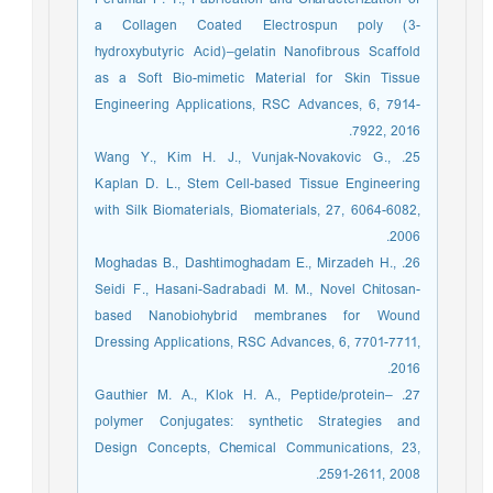
a Collagen Coated Electrospun poly (3-
hydroxybutyric Acid)–gelatin Nanofibrous Scaffold
as a Soft Bio-mimetic Material for Skin Tissue
Engineering Applications, RSC Advances, 6, 7914-
7922, 2016.‏
25. Wang Y., Kim H. J., Vunjak-Novakovic G.,
Kaplan D. L., Stem Cell-based Tissue Engineering
with Silk Biomaterials, Biomaterials, 27, 6064-6082,
2006.‏
26. Moghadas B., Dashtimoghadam E., Mirzadeh H.,
Seidi F., Hasani-Sadrabadi M. M., Novel Chitosan-
based Nanobiohybrid membranes for Wound
Dressing Applications, RSC Advances, 6, 7701-7711,
2016.‏
27. Gauthier M. A., Klok H. A., Peptide/protein–
polymer Conjugates: synthetic Strategies and
Design Concepts, Chemical Communications, 23,
2591-2611, 2008.‏