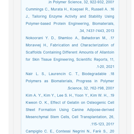
in Polymer Science, 32, 922-932, 2007.‏
16. Cummings C., Murata H., Koepsel R., Russell A.
J., Tailoring Enzyme Activity and Stability Using
Polymer-based Protein Engineering, Biomaterials,
34, 7437-7443, 2013.‏
17. Nokoorani Y. D., Shamloo A., Bahadoran M.,
Moravvej H., Fabrication and Characterization of
Scaffolds Containing Different Amounts of Allantoin
for Skin Tissue Engineering, Scientific Reports, 11,
1-20, 2021.‏
18. Nair L. S., Laurencin C. T., Biodegradable
Polymers as Biomaterials, Progress in Polymer
Science, 32, 762-798, 2007.‏
19. Kim A. Y., Kim Y., Lee S. H., Yoon Y., Kim W. H.,
Kweon O. K., Effect of Gelatin on Osteogenic Cell
Sheet Formation Using Canine Adipose-derived
Mesenchymal Stem Cells, Cell Transplantation, 26,
115-123, 2017.‏
20. Campiglio C. E., Contessi Negrini N., Farè S.,