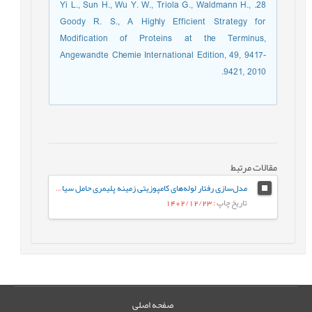
28. Yi L., Sun H., Wu Y. W., Triola G., Waldmann H.,
Goody R. S., A Highly Efficient Strategy for
Modification of Proteins at the Terminus,
Angewandte Chemie International Edition, 49, 9417-
9421, 2010.‏
مقالات مرتبط
مدل‌سازی رفتار لوله‌های کامپوزیتی زمینه پلیمری حامل سیال در معرض آتش‌ هیدروکربنی
تاریخ چاپ
: 1402/12/23
صفحه اصلی