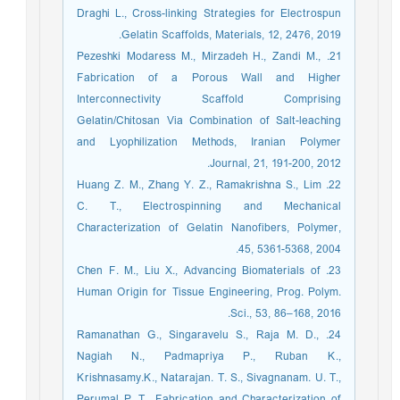
Draghi L., Cross-linking Strategies for Electrospun
Gelatin Scaffolds, Materials, 12, 2476, 2019.‏
21. Pezeshki Modaress M., Mirzadeh H., Zandi M.,
Fabrication of a Porous Wall and Higher
Interconnectivity Scaffold Comprising
Gelatin/Chitosan Via Combination of Salt-leaching
and Lyophilization Methods, Iranian Polymer
Journal, 21, 191-200, 2012.‏
22. Huang Z. M., Zhang Y. Z., Ramakrishna S., Lim
C. T., Electrospinning and Mechanical
Characterization of Gelatin Nanofibers, Polymer,
45, 5361-5368, 2004.‏
23. Chen F. M., Liu X., Advancing Biomaterials of
Human Origin for Tissue Engineering, Prog. Polym.
Sci., 53, 86–168, 2016.
24. Ramanathan G., Singaravelu S., Raja M. D.,
Nagiah N., Padmapriya P., Ruban K.,
Krishnasamy.K., Natarajan. T. S., Sivagnanam. U. T.,
Perumal P. T., Fabrication and Characterization of