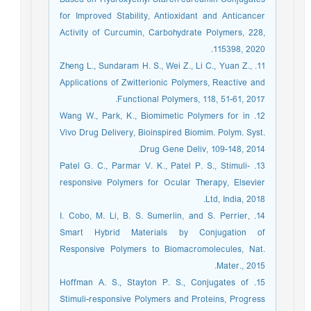
for Improved Stability, Antioxidant and Anticancer
Activity of Curcumin, Carbohydrate Polymers, 228,
115398, 2020.‏
11. Zheng L., Sundaram H. S., Wei Z., Li C., Yuan Z.,
Applications of Zwitterionic Polymers, Reactive and
Functional Polymers, 118, 51-61, 2017.‏
12. Wang W., Park, K., Biomimetic Polymers for in
Vivo Drug Delivery, Bioinspired Biomim. Polym. Syst.
Drug Gene Deliv, 109-148, 2014.‏
13. Patel G. C., Parmar V. K., Patel P. S., Stimuli-
responsive Polymers for Ocular Therapy, Elsevier
Ltd, India, 2018.‏
14. I. Cobo, M. Li, B. S. Sumerlin, and S. Perrier,
Smart Hybrid Materials by Conjugation of
Responsive Polymers to Biomacromolecules, Nat.
Mater., 2015.
15. Hoffman A. S., Stayton P. S., Conjugates of
Stimuli-responsive Polymers and Proteins, Progress