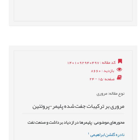
کد مقاله
: 1401092940497
بازدید
: 8660
صفحه
: 15 - 24
نوع مقاله
: مروری
مروری بر ترکیبات جفت شده پلیمر-پروتئین
محورهای موضوعی
:
پلیمرها در ازدياد برداشت و صنعت نفت
1
نادره گلشن ابراهیمی