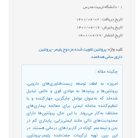
1
- دانشگاه تربیت مدرس
تاریخ دریافت : 1401/06/02
تاریخ پذیرش : 1401/06/16
تاریخ انتشار : 1401/09/29
کلید واژه
:
پروتئین تقویت شده
,
مزدوج پلیمر-پروتئین
,
دارورسانی هدفمند
,
چکیده مقاله
:
امروزه به لطف توسعه زیست فناوری های دارویی،
پروتئین ها و پپتید ها به موادی قوی و خاص تبدیل
شده اند که به عنوان عوامل جایگزین، مهار کننده و یا
تنظیم کننده سامانه ایمنی برای معالجه بیماری های
مختلف به کار می روند. با این حال، پروتئین ها دارای
محدودیت های ذاتی مانند ایمنی زایی، پایداری کم در
بدن و نیمه عمر کوتاه در کاربرد های درمانی هستند. در
این بین، تهیه ترکیبات جفت شده پلیمر-پروتئین،