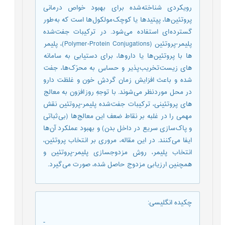
رویکردی شناخته شده برای بهبود خواص درمانی
پروتئین ‌ها، پپتید ها یا کوچک مولکول ها است که به طور
گسترده ‌ای استفاده می‌ شود. در ترکیبات جفت شده
پلیمر-پروتئین (Polymer-Protein Conjugations)، پلیمر
ها با پروتئین ها یا دارو ها، برای دستیابی به سامانه
های زیست تخریب پذیر و حساس به محرّک ها، جفت
شده و باعث افزایش زمان گردش خون و غلظت دارو
در محل مورد نظر می شوند. با توجهِ روز افزون به معالج
های پروتئینی، ترکیبات جفت شده پلیمر-پروتئین نقش
مهمی را در غلبه بر نقاط ضعف این معالج ها (بی ثباتی
و پاک سازی سریع در داخل بدن) و بهبود عملکرد آن ها
ایفا می کنند. در این مقاله، مروری بر انتخاب پروتئین،
انتخاب پلیمر، روش مزدوجسازی پلیمر-پروتئین و
همچنین ارزیابی مزدوج حاصل شده، صورت می گیرد.
چکیده انگلیسی
:
-