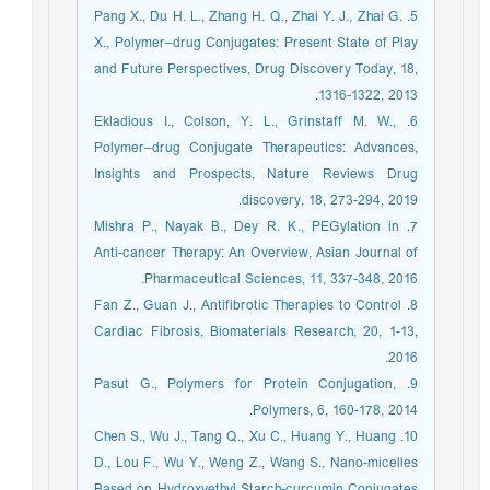
5. Pang X., Du H. L., Zhang H. Q., Zhai Y. J., Zhai G.
X., Polymer–drug Conjugates: Present State of Play
and Future Perspectives, Drug Discovery Today, 18,
1316-1322, 2013.‏
6. Ekladious I., Colson, Y. L., Grinstaff M. W.,
Polymer–drug Conjugate Therapeutics: Advances,
Insights and Prospects, Nature Reviews Drug
discovery, 18, 273-294, 2019.‏
7. Mishra P., Nayak B., Dey R. K., PEGylation in
Anti-cancer Therapy: An Overview, Asian Journal of
Pharmaceutical Sciences, 11, 337-348, 2016.‏
8. Fan Z., Guan J., Antifibrotic Therapies to Control
Cardiac Fibrosis, Biomaterials Research, 20, 1-13,
2016.‏
9. Pasut G., Polymers for Protein Conjugation,
Polymers, 6, 160-178, 2014.‏
10. Chen S., Wu J., Tang Q., Xu C., Huang Y., Huang
D., Lou F., Wu Y., Weng Z., Wang S., Nano-micelles
Based on Hydroxyethyl Starch-curcumin Conjugates