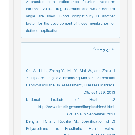
Attenuated total reflectance Fourier transform
infrared (ATR-FTIR), -Potential and water contact
angle are used. Blood compatibility is another
factor for the development of these membranes for
defined application.
منابع و مأخذ
:
1. Cai A., Li L., Zhang Y., Mo Y., Mai W., and Zhou
Y., Lipoprotein (a): A Promising Marker for Residual
Cardiovascular Risk Assessment, Diseases Markers,
35, 551-559, 2013.
2. National Institute of Health,
http://www.nlm.nih.gov/medlineplus/blood.html,
Available in September 2021.
3. Dehghan R. and Koosha M., Specification of
Polyurethane as Prosthetic Heart Valve,