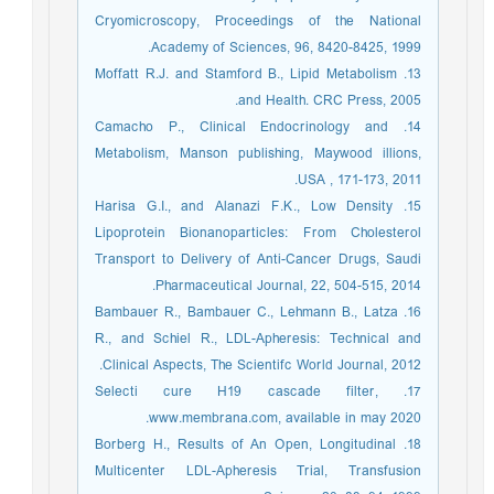
Cryomicroscopy, Proceedings of the National
Academy of Sciences, 96, 8420-8425, 1999.
13. Moffatt R.J. and Stamford B., Lipid Metabolism
and Health. CRC Press, 2005.
14. Camacho P., Clinical Endocrinology and
Metabolism, Manson publishing, Maywood illions,
USA , 171-173, 2011.
15. Harisa G.I., and Alanazi F.K., Low Density
Lipoprotein Bionanoparticles: From Cholesterol
Transport to Delivery of Anti-Cancer Drugs, Saudi
Pharmaceutical Journal, 22, 504-515, 2014.
16. Bambauer R., Bambauer C., Lehmann B., Latza
R., and Schiel R., LDL-Apheresis: Technical and
Clinical Aspects, The Scientifc World Journal, 2012.
17. Selecti cure H19 cascade filter,
www.membrana.com, available in may 2020.
18. Borberg H., Results of An Open, Longitudinal
Multicenter LDL-Apheresis Trial, Transfusion