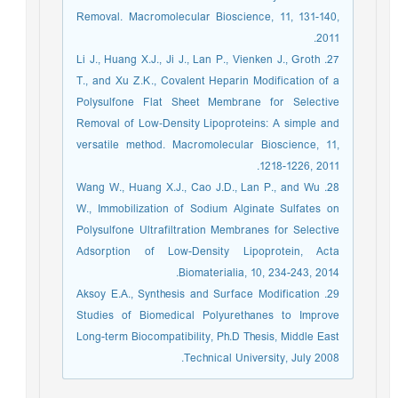
Removal. Macromolecular Bioscience, 11, 131-140,
2011.
27. Li J., Huang X.J., Ji J., Lan P., Vienken J., Groth
T., and Xu Z.K., Covalent Heparin Modification of a
Polysulfone Flat Sheet Membrane for Selective
Removal of Low‐Density Lipoproteins: A simple and
versatile method. Macromolecular Bioscience, 11,
1218-1226, 2011.
28. Wang W., Huang X.J., Cao J.D., Lan P., and Wu
W., Immobilization of Sodium Alginate Sulfates on
Polysulfone Ultrafiltration Membranes for Selective
Adsorption of Low-Density Lipoprotein, Acta
Biomaterialia, 10, 234-243, 2014.
29. Aksoy E.A., Synthesis and Surface Modification
Studies of Biomedical Polyurethanes to Improve
Long-term Biocompatibility, Ph.D Thesis, Middle East
Technical University, July 2008.