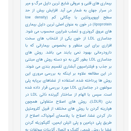
بیماری های قلبی و عروقی شایع ترین دلیل مرگ و میر
در سرار جهان به شمار می آید. افزایش بیش از حد
سطح لیپوپروتئین با چگالی کم (low density
lipoprotein) در خون به عنوان اصلی ترین دلیل بیماری
های عروق کرونری و تصلب شرایین محسوب می شود.
جداسازی LDL از خون یکی از انتخاب های سخت
افزاری برای این منظور و بخصوص بیمارانی که با
دارودرمانی بهبود نمی یابند می باشد. روش های
جداسازی LDL بطور کلی به دو دسته روش های مبتنی
بر جذب و فیلتراسیون آبشاری تقسیم بندی می شوند.
در این مطالعه علاوه بر اینکه به بررسی مروری این
روش ها پرداخته شده، استفاده از غشاهای برپایه پلی
سولفون در جداسازی LDL مورد بررسی قرار داده شده
است. سپس با الهام از ساختار گیرنده ذاتی LDL در
بدن (LDLR)، روش های اصلاح متفاوتی همچون
هپارینه کردن با روش های مختلف از قبیل کلرومتیل
دار کردن غشا، اصلاح با پلاسمای آمونیاک، اصلاح از
طریق پلی دپامین و پلی اتیلن ایمین، گلیکوزیله کردن
غشا با روش شیمی کلیک و اتصال آلژینات سولفات به