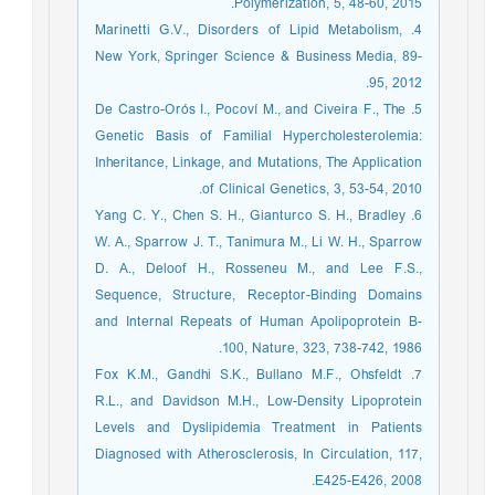
Polymerization, 5, 48-60, 2015.
4. Marinetti G.V., Disorders of Lipid Metabolism,
New York, Springer Science & Business Media, 89-
95, 2012.
5. De Castro-Orós I., Pocoví M., and Civeira F., The
Genetic Basis of Familial Hypercholesterolemia:
Inheritance, Linkage, and Mutations, The Application
of Clinical Genetics, 3, 53-54, 2010.
6. Yang C. Y., Chen S. H., Gianturco S. H., Bradley
W. A., Sparrow J. T., Tanimura M., Li W. H., Sparrow
D. A., Deloof H., Rosseneu M., and Lee F.S.,
Sequence, Structure, Receptor-Binding Domains
and Internal Repeats of Human Apolipoprotein B-
100, Nature, 323, 738-742, 1986.
7. Fox K.M., Gandhi S.K., Bullano M.F., Ohsfeldt
R.L., and Davidson M.H., Low-Density Lipoprotein
Levels and Dyslipidemia Treatment in Patients
Diagnosed with Atherosclerosis, In Circulation, 117,
E425-E426, 2008.