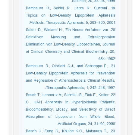
Science, 20, 83–94, 1999.
19. Bambauer R., Schiel R., Latza R., Current
Topics on Low-Density Lipoprotein Apheresis
Methods. Therapeutic Apheresis, 5, 293–300, 2001.
20. Seidel D., Wieland H., Ein Neues Verfahren zur
Selektiven Messung und Extrakorporalen
Elimination von Low-Density Lipoproteinen, Journal
of Clinical Chemistry and Clinical Biochemistry, 20,
684. 1982.
21. Bambauer R., Olbricht C.J., and Schoeppe E.,
Low-Density Lipoprotein Apheresis for Prevention
and Regression of Atherosclerosis: Clinical Results,
Therapeutic Apheresis, 1, 242–248, 1997.
22. Bosch T., Lennertz A., Schmidt B., Fink E., Keller
C., DALI Apheresis in Hyperlipidemic Patients:
Biocompatibility, Efcacy, and Selectivity of Direct
Adsorption of Lipoprotein from Whole Blood,
Artificial Organs, 24, 81–90, 2000.
23. Barzin J., Feng C., Khulbe K.C., Matsuura T.,