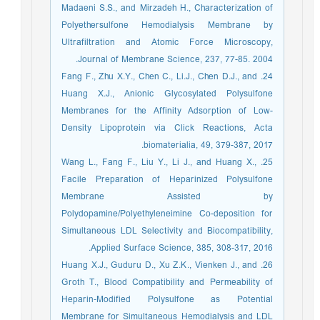
Madaeni S.S., and Mirzadeh H., Characterization of
Polyethersulfone Hemodialysis Membrane by
Ultrafiltration and Atomic Force Microscopy,
Journal of Membrane Science, 237, 77-85. 2004.
24. Fang F., Zhu X.Y., Chen C., Li.J., Chen D.J., and
Huang X.J., Anionic Glycosylated Polysulfone
Membranes for the Affinity Adsorption of Low-
Density Lipoprotein via Click Reactions, Acta
biomaterialia, 49, 379-387, 2017.
25. Wang L., Fang F., Liu Y., Li J., and Huang X.,
Facile Preparation of Heparinized Polysulfone
Membrane Assisted by
Polydopamine/Polyethyleneimine Co-deposition for
Simultaneous LDL Selectivity and Biocompatibility,
Applied Surface Science, 385, 308-317, 2016.
26. Huang X.J., Guduru D., Xu Z.K., Vienken J., and
Groth T., Blood Compatibility and Permeability of
Heparin‐Modified Polysulfone as Potential
Membrane for Simultaneous Hemodialysis and LDL