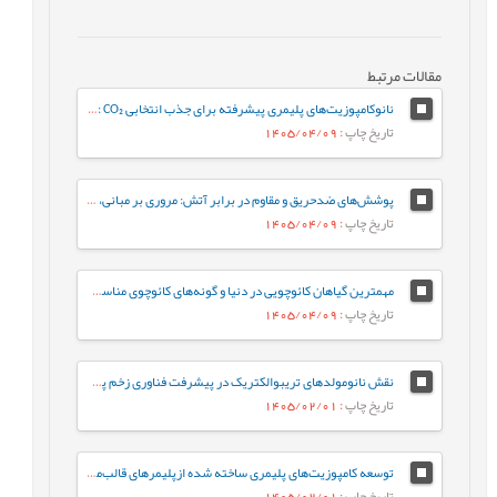
مقالات مرتبط
نانوکامپوزیت‌های پلیمری پیشرفته برای جذب انتخابی CO₂ : از طراحی تا کاربرد در کاهش گازهای گلخانه‌ای
تاریخ چاپ
: 1405/04/09
پوشش‌های ضدحریق و مقاوم در برابر آتش: مروری بر مبانی، بهینه‌سازی فرمولاسیون و فناوری‌های نوین
تاریخ چاپ
: 1405/04/09
مهمترین گیاهان کائوچویی در دنیا و گونه‌های کائوچوی مناسب برای ایران
تاریخ چاپ
: 1405/04/09
نقش نانومولدهای تریبوالکتریک در پیشرفت فناوری زخم پوش های پلیمری
تاریخ چاپ
: 1405/02/01
توسعه کامپوزیت‌های پلیمری ساخته شده ازپلیمرهای قالب‌مولکولی با تلفیق آن‌ها با چارچوب‌های آلی–کووالانسی و فلز-آلی برای کاربردهای زیست‌محیطی، علوم پزشکی و ایمنی غذایی
تاریخ چاپ
: 1405/02/01