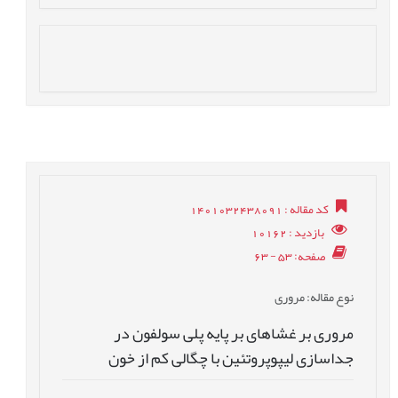
کد مقاله
: 1401032438091
بازدید
: 10162
صفحه
: 53 - 63
نوع مقاله
: مروری
مروری بر غشاهای بر پایه پلی سولفون در
جداسازی لیپوپروتئین با چگالی کم از خون