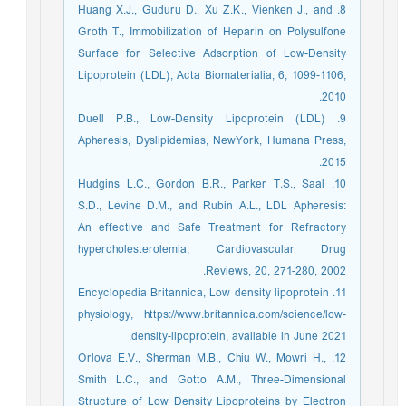
8. Huang X.J., Guduru D., Xu Z.K., Vienken J., and
Groth T., Immobilization of Heparin on Polysulfone
Surface for Selective Adsorption of Low-Density
Lipoprotein (LDL), Acta Biomaterialia, 6, 1099-1106,
2010.
9. Duell P.B., Low-Density Lipoprotein (LDL)
Apheresis, Dyslipidemias, NewYork, Humana Press,
2015.
10. Hudgins L.C., Gordon B.R., Parker T.S., Saal
S.D., Levine D.M., and Rubin A.L., LDL Apheresis:
An effective and Safe Treatment for Refractory
hypercholesterolemia, Cardiovascular Drug
Reviews, 20, 271-280, 2002.
11. Encyclopedia Britannica, Low density lipoprotein
physiology, https://www.britannica.com/science/low-
density-lipoprotein, available in June 2021.
12. Orlova E.V., Sherman M.B., Chiu W., Mowri H.,
Smith L.C., and Gotto A.M., Three-Dimensional
Structure of Low Density Lipoproteins by Electron