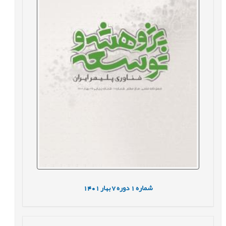
شماره
1
دوره
7
بهار
1401