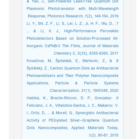
& Yao, J., Self-Powered Lead-Free Quantum Dot
Plasmonic Phototransistor with Multi-Wavelength
Response, Photonics Research, 7(2), 149-154, 2019.
7. Li, Y., Shi, Z. F., Li, S., Lei, L. Z., Ji, H. F., Wu, D.,
... & Li, X. J., High-Performance Perovskite
Photodetectors Based on Solution-Processed All-
Inorganic CsPbBr3 Thin Films, Journal of Materials
Chemistry C, 5(33), 8355-8360, 2017.
8. Kovačova, M., Špitalská, E., Markovic, Z., &
Špitálský, Z., Carbon Quantum Dots as Antibacterial
Photosensitizers and Their Polymer Nanocomposite
Applications, Particle & Particle Systems
Characterization, 37(1), 1900348, 2020.
9. Habiba, K., Bracho-Rincon, D. P., Gonzalez-
Feliciano, J. A., Villalobos-Santos, J. C., Makarov, V.
I., Ortiz, D., ... & Morell, G., Synergistic Antibacterial
Activity of PEGylated Silver–Graphene Quantum
Dots Nanocomposites, Applied Materials Today,
1(2), 80-87, 2015.