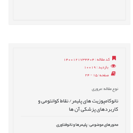
کد مقاله
: 1400121734404
بازدید
: 10019
صفحه
: 15 - 24
نوع مقاله
: مروری
نانوکامپوزیت های پلیمر/ نقاط کوانتومی و
کاربردهای پزشکی آن ها
محورهای موضوعی
:
پليمرها و نانوفناوری