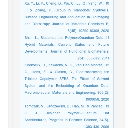
10. Xu, Y., Li, P., Cheng, D., Wu, C., Lu, Q., Yang, W.,
... & Zhang, Y., Group IV Nanodots: Synthesis,
Surface Engineering and Application in Bioimaging
and Biotherapy, Journal of Materials Chemistry B,
8(45), 10290-10308, 2020.
11. Shen, L., Biocompatible Polymer/Quantum Dots
Hybrid Materials: Current Status and Future
Developments, Journal of Functional Biomaterials,
2(4), 355-372, 2011.
12. Koekoekx, R., Zawacka, N. C., Van Den Mooter,
G., Hens, Z., & Clasen, C., Electrospraying the
Triblock Copolymer SEBS: The Effect of Solvent
System and the Embedding of Quantum Dots,
Macromolecular Materials and Engineering, 305(2),
1900658, 2020.
13. Tomczak, N., Jańczewski, D., Han, M., & Vancso,
G. J., Designer Polymer–Quantum Dot
Architectures, Progress in Polymer Science, 34(5),
393-430, 2009.