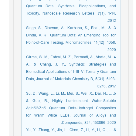
Quantum Dots: Synthesis, Bioapplications, and
Toxicity, Nanoscale Research Letters, 7(1), 1-14,
2012.
3. Singh, S., Dhawan, A., Karhana, S., Bhat, M., &
Dinda, A. K., Quantum Dots: An Emerging Tool for
Point-of-Care Testing, Micromachines, 11(12), 1058,
2020.
4. Girma, W. M., Fahmi, M. Z., Permadi, A., Abate, M.
A., & Chang, J. Y., Synthetic Strategies and
Biomedical Applications of I–III–VI Ternary Quantum
Dots, Journal of Materials Chemistry B, 5(31), 6193-
6216, 2017.
5. Su, D., Wang, L., Li, M., Mei, S., Wei, X., Dai, H., ...
& Guo, R., Highly Luminescent Water-Soluble
AgInS2/ZnS Quantum Dots-Hydrogel Composites
for Warm White LEDs, Journal of Alloys and
Compounds, 824, 153896, 2020.
6. Yu, Y., Zhang, Y., Jin, L., Chen, Z., Li, Y., Li, Q., ...