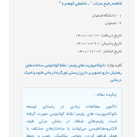
2
1
فاطمه رفیع منزلت
غلامعلي کوهمره
,
1
- دانشگاه اصفهان
2
- اصفهان
تاریخ دریافت : 1400/07/12
تاریخ پذیرش : 1400/07/21
تاریخ انتشار : 1400/12/17
کلید واژه
:
نانوکامپوزیت های پلیمر/ نقاط کوانتومی
,
سامانه های
رهایش دارو
,
تصویربرداری زیستی
,
نورگرمادرمانی
,
فتودینامیک
درمانی
,
چکیده مقاله
:
تاکنون مطالعات زیادی در راستای توسعه
نانوکامپوزیت های پلیمر/ نقاط کوانتومی صورت ‌گرفته
است. پلیمرهای شفاف در بخش مرئی طیف
الکترومغناطیسی می‌توانند با ساختارهای مختلف با
هدف فراهم آوردن خواص مکانیکی خوب و حفظ