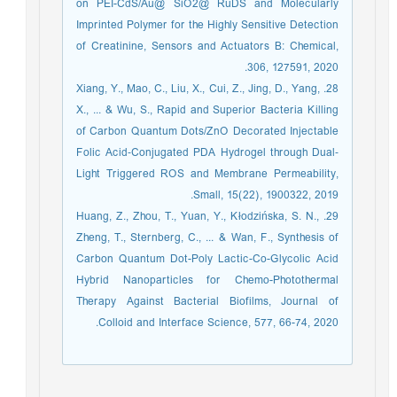
on PEI-CdS/Au@ SiO2@ RuDS and Molecularly
Imprinted Polymer for the Highly Sensitive Detection
of Creatinine, Sensors and Actuators B: Chemical,
306, 127591, 2020.
28. Xiang, Y., Mao, C., Liu, X., Cui, Z., Jing, D., Yang,
X., ... & Wu, S., Rapid and Superior Bacteria Killing
of Carbon Quantum Dots/ZnO Decorated Injectable
Folic Acid‐Conjugated PDA Hydrogel through Dual‐
Light Triggered ROS and Membrane Permeability,
Small, 15(22), 1900322, 2019.
29. Huang, Z., Zhou, T., Yuan, Y., Kłodzińska, S. N.,
Zheng, T., Sternberg, C., ... & Wan, F., Synthesis of
Carbon Quantum Dot-Poly Lactic-Co-Glycolic Acid
Hybrid Nanoparticles for Chemo-Photothermal
Therapy Against Bacterial Biofilms, Journal of
Colloid and Interface Science, 577, 66-74, 2020.