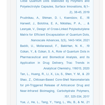
CdSe Quantum Dots Stabilized by Polymers and
Polyelectrolyte Capsules, Surface Innovations, 8(1–
2), 38-45, 2019.
18. Prudnikau, A., Shiman, D. I., Ksendzov, E.,
Harwell, J., Bolotina, E. A., Nikishau, P. A., ... &
Lesnyak, V., Design of Cross-Linked Polyisobutylene
Matrix for Efficient Encapsulation of Quantum Dots,
Nanoscale Advances, 3(5), 1443-1454, 2021.
19. Badıllı, U., Mollarasouli, F., Bakirhan, N. K.,
Ozkan, Y., & Ozkan, S. A., Role of Quantum Dots in
Pharmaceutical and Biomedical Analysis, and its
Application in Drug Delivery, Trac Trends in
Analytical Chemistry, 116013, 2020.
20. Tan, L., Huang, R., Li, X., Liu, S., Shen, Y. M., &
Shao, Z., Chitosan-Based Core-Shell Nanomaterials
for pH-Triggered Release of Anticancer Drug and
Near-Infrared Bioimaging, Carbohydrate Polymers,
157, 325-334, 2017.
21. Yue, J., He, L., Tang, Y., Yang, L., Wu, B., & Ni,