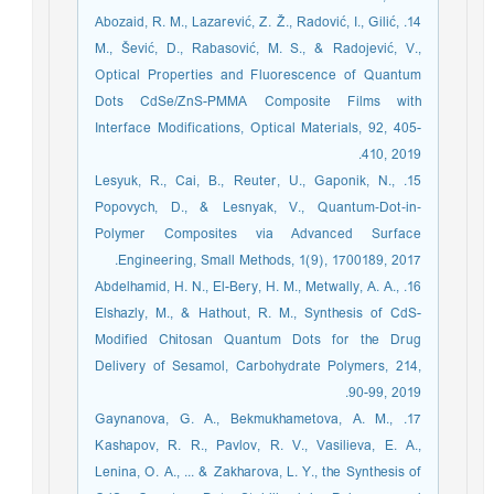
14. Abozaid, R. M., Lazarević, Z. Ž., Radović, I., Gilić,
M., Šević, D., Rabasović, M. S., & Radojević, V.,
Optical Properties and Fluorescence of Quantum
Dots CdSe/ZnS-PMMA Composite Films with
Interface Modifications, Optical Materials, 92, 405-
410, 2019.
15. Lesyuk, R., Cai, B., Reuter, U., Gaponik, N.,
Popovych, D., & Lesnyak, V., Quantum‐Dot‐in‐
Polymer Composites via Advanced Surface
Engineering, Small Methods, 1(9), 1700189, 2017.
16. Abdelhamid, H. N., El-Bery, H. M., Metwally, A. A.,
Elshazly, M., & Hathout, R. M., Synthesis of CdS-
Modified Chitosan Quantum Dots for the Drug
Delivery of Sesamol, Carbohydrate Polymers, 214,
90-99, 2019.
17. Gaynanova, G. A., Bekmukhametova, A. M.,
Kashapov, R. R., Pavlov, R. V., Vasilieva, E. A.,
Lenina, O. A., ... & Zakharova, L. Y., the Synthesis of