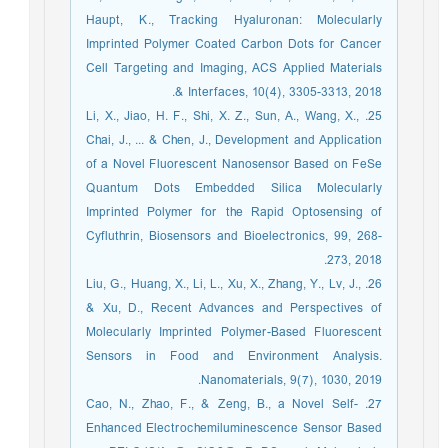
Haupt, K., Tracking Hyaluronan: Molecularly
Imprinted Polymer Coated Carbon Dots for Cancer
Cell Targeting and Imaging, ACS Applied Materials
& Interfaces, 10(4), 3305-3313, 2018.
25. Li, X., Jiao, H. F., Shi, X. Z., Sun, A., Wang, X.,
Chai, J., ... & Chen, J., Development and Application
of a Novel Fluorescent Nanosensor Based on FeSe
Quantum Dots Embedded Silica Molecularly
Imprinted Polymer for the Rapid Optosensing of
Cyfluthrin, Biosensors and Bioelectronics, 99, 268-
273, 2018.
26. Liu, G., Huang, X., Li, L., Xu, X., Zhang, Y., Lv, J.,
& Xu, D., Recent Advances and Perspectives of
Molecularly Imprinted Polymer-Based Fluorescent
Sensors in Food and Environment Analysis.
Nanomaterials, 9(7), 1030, 2019.
27. Cao, N., Zhao, F., & Zeng, B., a Novel Self-
Enhanced Electrochemiluminescence Sensor Based