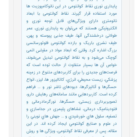
پایداری نوری نقاط کوانتومی در این نانوکامپوزیت ها
مورد استفاده قرار گیرند. نقاط کوانتومی با ابعاد
نانومتری دارای ویژگی‌های قابل‌ توجه نوری و
الکترونیکی هستند که می‌توان به پایداری نوری، عمر
طولانی درخشندگی آنها، طیف جذبی پیوسته و پهن،
طیف نشری باریک و بازده کوانتومی فلوئورسانسی
بزرگ اشاره کرد. وقتی ‌که ابعاد مواد در مقیاس اتمی
کوچک می‌شود و به نقاط کوانتومی تبدیل می‌شوند،
خواص آن ها بسیار متفاوت از حالت توده است که
فرصت‌های جدیدی را برای کاربردهای متنوع در زمینه
پزشکي، زيست محيطي، انر‌‌ژي، کاتالیزور ها، ليزر، انواع
حسگرها و آناليزگرها، دیودهای ناشر نور و ... فراهم
کرده است. کاربردهايي مانند سامانه‌های رهایش دارو،
تصویربرداری زیستی، حسگرها، نورگرمادرمانی و
فتودینامیک درمانی، غشاهای پلیمری در جداسازي و
تصفيه، سلول هاي خورشيدي و ... جهش هاي نويني را
در علوم و صنايع کوانتومي ايجاد کرده اند. در این
مقاله، پس از معرفی نقاط کوانتومی، ویژگی ها و روش