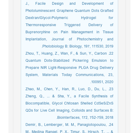
J., Facile Design and Development of
Photoluminescent Graphene Quantum Dots Grafted
Dextran/Glycol-Polymeric Hydrogel for
Thermoresponsive Triggered Delivery of
Buprenorphine on Pain Management in Tissue
Implantation, Journal of Photochemistry and
Photobiology B: Biology, 197, 111530, 2019.
22. Zhou, T., Huang, Z., Wan, F., & Sun, Y., Carbon
Quantum Dots-Stabilized Pickering Emulsion to
Prepare NIR Light-Responsive PLGA Drug Delivery
System, Materials Today Communications, 23,
100951, 2020.
23. Zhao, M., Chen, Y., Han, R., Luo, D., Du, L.,
Zheng, Q., ... & Sha, Y., a Facile Synthesis of
Biocompatible, Glycol Chitosan Shelled CdSeS/ZnS
QDs for Live Cell Imaging, Colloids and Surfaces B:
Biointerfaces, 172, 752-759, 2018.
24. Demir, B., Lemberger, M. M., Panagiotopoulou,
M., Medina Rangel, P. X., Timur, S., Hirsch, T., ... &