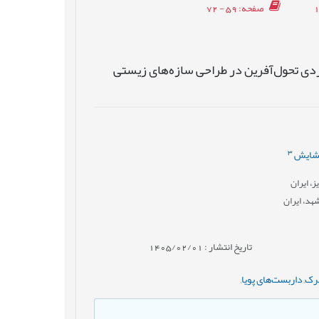
صفحه
: 59 - 72
دی تحول‌آفرین در طراحی سازه‌های زیستی
3
خشایش
، ایران
هد، ایران
تاریخ انتشار : 1405/02/01
حرک
,
داربست‌های پویا
,