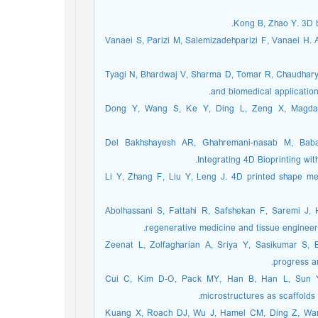
13. Vanaei S, Parizi M, Salemizadehparizi F, Vanaei H
14. Tyagi N, Bhardwaj V, Sharma D, Tomar R, Chaudhar
and biomedical application
15. Dong Y, Wang S, Ke Y, Ding L, Zeng X, Magdass
16. Del Bakhshayesh AR, Ghahremani-nasab M, Ba
Integrating 4D Bioprinting wi
17. Li Y, Zhang F, Liu Y, Leng J. 4D printed shape 
18. Abolhassani S, Fattahi R, Safshekan F, Saremi J
regenerative medicine and tissue engineer
19. Zeenat L, Zolfagharian A, Sriya Y, Sasikumar S,
progress a
20. Cui C, Kim D-O, Pack MY, Han B, Han L, Sun Y,
microstructures as scaffolds 
21. Kuang X, Roach DJ, Wu J, Hamel CM, Ding Z, Wan