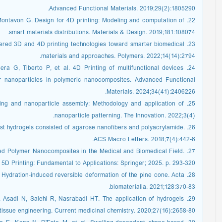
Advanced Functional Materials. 2019;29(2):1805290.
 Montavon G. Design for 4D printing: Modeling and computation of
smart materials distributions. Materials & Design. 2019;181:108074.
mpowered 3D and 4D printing technologies toward smarter biomedical
materials and approaches. Polymers. 2022;14(14):2794.
rrera G, Tiberto P, et al. 4D Printing of multifunctional devices
er nanoparticles in polymeric nanocomposites. Advanced Functional
Materials. 2024;34(41):2406226.
ting and nanoparticle assembly: Methodology and application of
nanoparticle patterning. The Innovation. 2022;3(4).
bust hydrogels consisted of agarose nanofibers and polyacrylamide.
ACS Macro Letters. 2018;7(4):442-6.
inted Polymer Nanocomposites in the Medical and Biomedical Field.
D Printing: Fundamental to Applications: Springer; 2025. p. 293-320.
. Hydration-induced reversible deformation of the pine cone. Acta
biomaterialia. 2021;128:370-83.
 Asadi N, Salehi R, Nasrabadi HT. The application of hydrogels
tissue engineering. Current medicinal chemistry. 2020;27(16):2658-80.