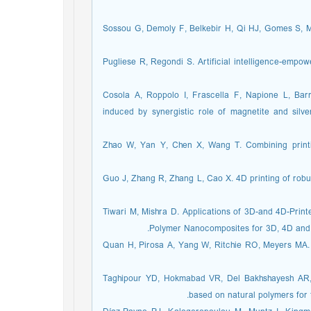
22. Sossou G, Demoly F, Belkebir H, Qi HJ, Gomes S,
23. Pugliese R, Regondi S. Artificial intelligence-e
24. Cosola A, Roppolo I, Frascella F, Napione L, Ba
induced by synergistic role of magnetite and silv
25. Zhao W, Yan Y, Chen X, Wang T. Combining prin
26. Guo J, Zhang R, Zhang L, Cao X. 4D printing of ro
27. Tiwari M, Mishra D. Applications of 3D-and 4D-Pr
Polymer Nanocomposites for 3D, 4D and 5
28. Quan H, Pirosa A, Yang W, Ritchie RO, Meyers MA
29. Taghipour YD, Hokmabad VR, Del Bakhshayesh AR,
based on natural polymers for 