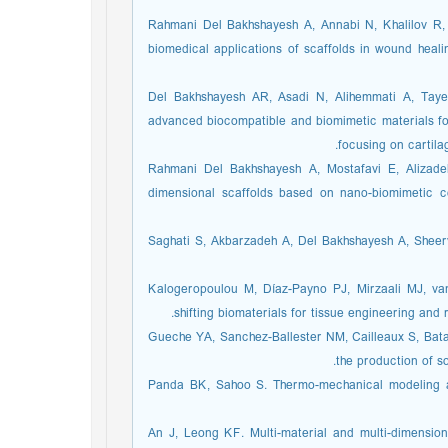
4. Rahmani Del Bakhshayesh A, Annabi N, Khalilov 
biomedical applications of scaffolds in wound heali
5. Del Bakhshayesh AR, Asadi N, Alihemmati A, Tay
advanced biocompatible and biomimetic materials for
focusing on cartila
6. Rahmani Del Bakhshayesh A, Mostafavi E, Aliza
dimensional scaffolds based on nano-biomimetic c
7. Saghati S, Akbarzadeh A, Del Bakhshayesh A, Sheer
8. Kalogeropoulou M, Díaz-Payno PJ, Mirzaali MJ, v
shifting biomaterials for tissue engineering and
9. Gueche YA, Sanchez-Ballester NM, Cailleaux S, Batai
the production of s
10. Panda BK, Sahoo S. Thermo-mechanical modeling 
11. An J, Leong KF. Multi-material and multi-dimensi