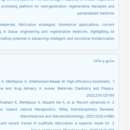
 promising platform for next-generation regenerative therapies and
personalized medicine.
aterials, fabrication strategies, biomedical applications, current
 in tissue engineering and regenerative medicine, highlighting its
rmative potential in advancing intelligent and functional biofabrication.
منابع و مأخذ
:
hi A, Mehdipour A, Ghahremani-Nasab M. High efficiency biomimetic
ine and drug delivery: A review. Materials Chemistry and Physics.
2022;279:125785.
, Kashani E, Mehdipour A, Nezami Asl A, et al. Recent advances in
ns: toward natural therapeutics. Wiley Interdisciplinary Reviews:
Nanomedicine and Nanobiotechnology. 2023;15(6):e1882.
l and recent trends of scaffolds fabrication: a superior mode for