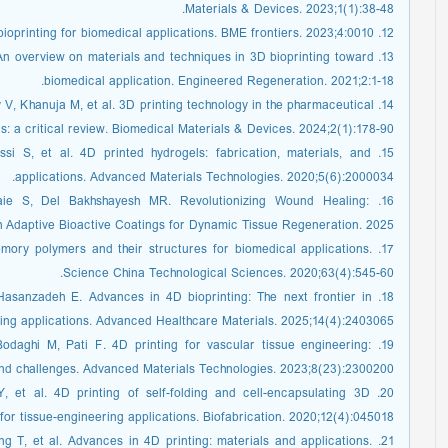
Materials & Devices. 2023;1(1):38-48.
12. Kong B, Zhao Y. 3D bioprinting for biomedical applications. BME frontiers. 2023;4:0010.
. An overview on materials and techniques in 3D bioprinting toward
biomedical application. Engineered Regeneration. 2021;2:1-18.
y V, Khanuja M, et al. 3D printing technology in the pharmaceutical
s: a critical review. Biomedical Materials & Devices. 2024;2(1):178-90.
i S, et al. 4D printed hydrogels: fabrication, materials, and
applications. Advanced Materials Technologies. 2020;5(6):2000034.
baie S, Del Bakhshayesh MR. Revolutionizing Wound Healing:
th Adaptive Bioactive Coatings for Dynamic Tissue Regeneration. 2025.
memory polymers and their structures for biomedical applications.
Science China Technological Sciences. 2020;63(4):545-60.
, Hasanzadeh E. Advances in 4D bioprinting: The next frontier in
ing applications. Advanced Healthcare Materials. 2025;14(4):2403065.
 Bodaghi M, Pati F. 4D printing for vascular tissue engineering:
nd challenges. Advanced Materials Technologies. 2023;8(23):2300200.
 et al. 4D printing of self-folding and cell-encapsulating 3D
for tissue-engineering applications. Biofabrication. 2020;12(4):045018.
g T, et al. Advances in 4D printing: materials and applications.