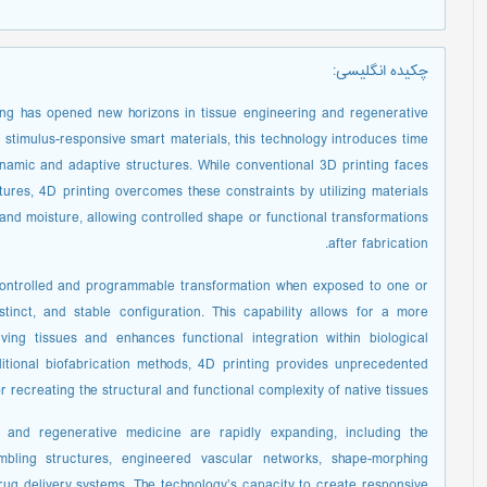
چکیده انگلیسی
:
ing has opened new horizons in tissue engineering and regenerative
 stimulus-responsive smart materials, this technology introduces time
ynamic and adaptive structures. While conventional 3D printing faces
ctures, 4D printing overcomes these constraints by utilizing materials
 and moisture, allowing controlled shape or functional transformations
after fabrication.
 controlled and programmable transformation when exposed to one or
stinct, and stable configuration. This capability allows for a more
ving tissues and enhances functional integration within biological
ditional biofabrication methods, 4D printing provides unprecedented
r recreating the structural and functional complexity of native tissues.
g and regenerative medicine are rapidly expanding, including the
bling structures, engineered vascular networks, shape-morphing
 drug delivery systems. The technology’s capacity to create responsive