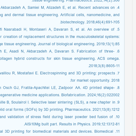
tissue engineering. Pharmaceutics. 2022;14(2):306.
R, Akbarzadeh A, Samiei M, Alizadeh E, et al. Recent advances on
ng and dermal tissue engineering. Artificial cells, nanomedicine, and
biotechnology. 2018;46(4):691-705.
efi Nasrabadi H, Montaseri A, Davaran S, et al. An overview of
 creation of replacement structures in the musculoskeletal systems:
ge tissue engineering. Journal of biological engineering. 2019;13(1):85.
deh E, Asadi N, Akbarzadeh A, Davaran S. Fabrication of three-
ollagen hybrid constructs for skin tissue engineering. ACS omega.
2018;3(8):8605-11.
valilou R, Mostafavi E. Electrospinning and 3D printing: prospects
for market opportunity. 2018.
an Osch GJ, Fratila-Apachitei LE, Zadpoor AA. 4D printed shape-
 regenerative medicine applications. Biofabrication. 2024;16(2):022002.
lle B, Soulairol I. Selective laser sintering (SLS), a new chapter in
olid oral forms (SOFs) by 3D printing. Pharmaceutics. 2021;13(8):1212.
and validation of stress field during laser powder bed fusion of
AlSi10Mg built part. Results in Physics. 2019;12:1372-81.
onal 3D printing for biomedical materials and devices. Biomedical