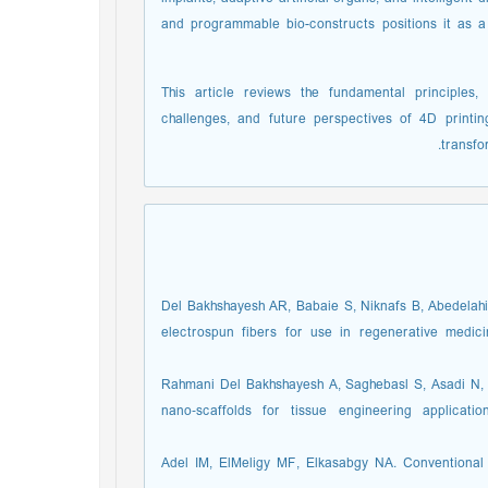
and programmable bio-constructs positions it as a
This article reviews the fundamental principles, m
challenges, and future perspectives of 4D printing
transfo
1. Del Bakhshayesh AR, Babaie S, Niknafs B, Abedela
electrospun fibers for use in regenerative medic
2. Rahmani Del Bakhshayesh A, Saghebasl S, Asadi N
nano‐scaffolds for tissue engineering applicatio
3. Adel IM, ElMeligy MF, Elkasabgy NA. Conventiona