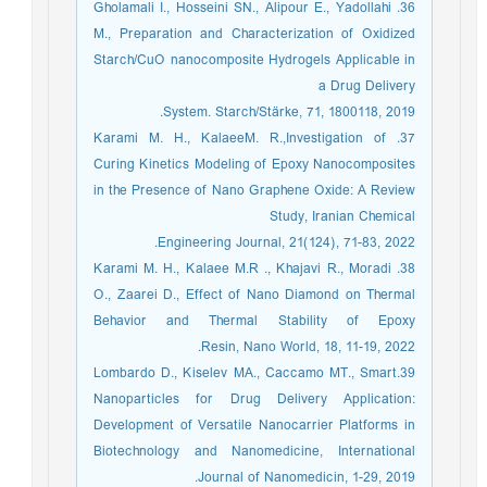
36. Gholamali I., Hosseini SN., Alipour E., Yadollahi
M., Preparation and Characterization of Oxidized
Starch/CuO nanocomposite Hydrogels Applicable in
a Drug Delivery
System. Starch/Stärke, 71, 1800118, 2019.
37. Karami M. H., KalaeeM. R.,Investigation of
Curing Kinetics Modeling of Epoxy Nanocomposites
in the Presence of Nano Graphene Oxide: A Review
Study, Iranian Chemical
Engineering Journal, 21(124), 71-83, 2022.
38. Karami M. H., Kalaee M.R ., Khajavi R., Moradi
O., Zaarei D., Effect of Nano Diamond on Thermal
Behavior and Thermal Stability of Epoxy
Resin, Nano World, 18, 11-19, 2022.
39.Lombardo D., Kiselev MA., Caccamo MT., Smart
Nanoparticles for Drug Delivery Application:
Development of Versatile Nanocarrier Platforms in
Biotechnology and Nanomedicine, International
Journal of Nanomedicin, 1-29, 2019.