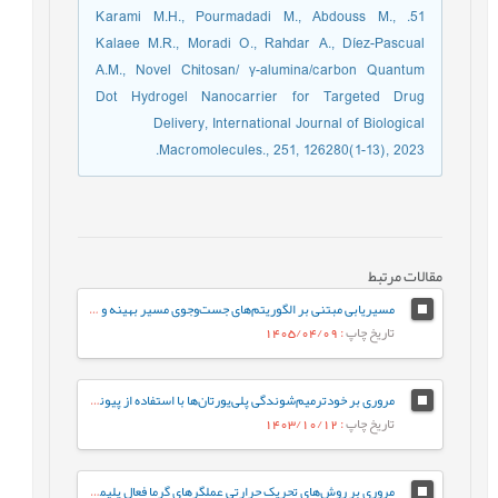
51. Karami M.H., Pourmadadi M., Abdouss M.,
Kalaee M.R., Moradi O., Rahdar A., Díez-Pascual
A.M., Novel Chitosan/ γ-alumina/carbon Quantum
Dot Hydrogel Nanocarrier for Targeted Drug
Delivery, International Journal of Biological
Macromolecules., 251, 126280(1-13), 2023.
مقالات مرتبط
مسیریابی مبتنی بر الگوریتم‌های جست‌وجوی مسیر بهینه و هموارسازی برای ربات‌های نرم پلیمری در محیط ایستا
تاریخ چاپ
: 1405/04/09
مروری بر خودترمیم‌شوندگی پلی‌یورتان‌ها با استفاده از پیوندهای شیمیایی و فیزیکی پویا
تاریخ چاپ
: 1403/10/12
مروري بر روش‌هاي تحريک حرارتي عملگرهاي گرما فعال پليمري تابيده و مارپيچ شده