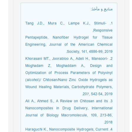
منابع و مأخذ
:
1. Tang J.D., Mura C., Lampe K.J., Stimuli-
Responsive,
Pentapeptide, Nanofiber Hydrogel for Tissue
Engineering, Journal of the American Chemical
Society, 141, 4886-99, 2019.
2. Khorasani MT., Joorabloo A., Adeli H., Mansoori-
Moghadam Z, Moghaddam A., Design and
Optimization of Process Parameters of Polyvinyl
(alcohol)/ Chitosan/Nano Zinc Oxide Hydrogels as
Wound Healing Materials, Carbohydrate Polymers,
207, 542-54, 2019.
3. Ali A., Ahmed S., A Review on Chitosan and its
Nanocomposites in Drug Delivery, International
Journal of Biology Macromolecule, 109, 273-86,
2018.
4. Haraguchi K., Nanocomposite Hydrogels, Current