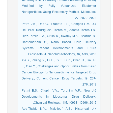
Modified by Fully Vulcanized Elastomer
Nanoparticles Using Rheometry Method, Molecules,
27, 2870, 2022.
44. Patra J.K., Das G., Fraceto L.F., Campos E.V.,
Del Pilar Rodriguez- Torres M., Acosta-Torres LS.,
Diaz-Torres L.A., Grillo R., Swamy M.K., Sharma S.,
Habtemariam S., Nano Based Drug Delivery
Systems: Recent Developments and Future
Prospects, J. Nanobiotechnology, 16, 1-33, 2018.
45. Xie X., Zhang Y., Li F., Lv T., Li Z., Chen H., Jia
L., Gao Y., Challenges and Opportunities from Basic
Cancer Biology forNanomedicine for Targeted Drug
Delivery., Current Cancer Drug Targets, 19, 257-
276, 2019.
46. Pattni B.S., Chupin V.V., Torchilin V.P., New
Developments in Liposomal Drug Delivery.,
Chemical Reviews., 115, 10938–10966, 2015.
47. Abu-Thabit N.Y., Makhlouf A.S., Historical