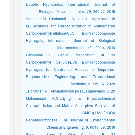
Double Hydroxides, International Journal of
Biological Macromolecules, 79, 269-77, 2015.
18.Yadollahi M., Gholamali I., Namazi H., Aghazadeh
M., Synthesis and Characterization of Antibacterial
Carboxymethylcellulose/CuO Bio-Nanocomposite
Hydrogels, International Journal of Biological
Macromolecules, 73, 109-14, 2014.
19. Gholamali I., Facile Preparation of
Carboxymethyl Cellulose/Cu Bio-Nanocomposite
Hydrogels for Controlled Release of Ibuprofen,
Regenerative Engineering and Translational
Medicine, 6, 115, 24, 2020.
20. Foroutan R., Ahmadlouydarab M., Ramavandi B.,
Mohammadi R.,Studying the Physicochemical
Characteristics and Metals Adsorptive Behavior of
CMC-g-HAp/Fe3O4
Nanobiocomposite., The Journal of Environmental
Chemical Engineering, 6, 6049, 58, 2018.
21. Shen J., Song Z., Qian X., Yang F.,