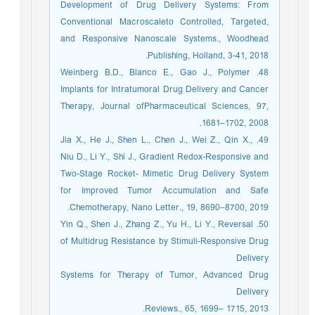
Development of Drug Delivery Systems: From
Conventional Macroscaleto Controlled, Targeted,
and Responsive Nanoscale Systems., Woodhead
Publishing, Holland, 3-41, 2018.
48. Weinberg B.D., Blanco E., Gao J., Polymer
Implants for Intratumoral Drug Delivery and Cancer
Therapy, Journal ofPharmaceutical Sciences, 97,
1681–1702, 2008.
49. Jia X., He J., Shen L., Chen J., Wei Z., Qin X.,
Niu D., Li Y., Shi J., Gradient Redox-Responsive and
Two-Stage Rocket- Mimetic Drug Delivery System
for Improved Tumor Accumulation and Safe
Chemotherapy, Nano Letter., 19, 8690–8700, 2019.
50. Yin Q., Shen J., Zhang Z., Yu H., Li Y., Reversal
of Multidrug Resistance by Stimuli-Responsive Drug
Delivery
Systems for Therapy of Tumor, Advanced Drug
Delivery
Reviews., 65, 1699– 1715, 2013.