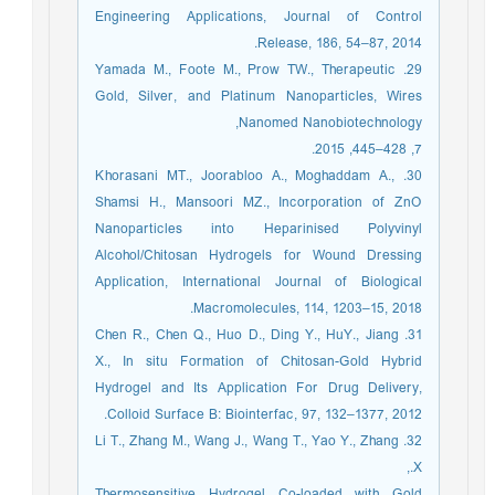
Engineering Applications, Journal of Control
Release, 186, 54–87, 2014.
29. Yamada M., Foote M., Prow TW., Therapeutic
Gold, Silver, and Platinum Nanoparticles, Wires
Nanomed Nanobiotechnology,
7, 428–445, 2015.
30. Khorasani MT., Joorabloo A., Moghaddam A.,
Shamsi H., Mansoori MZ., Incorporation of ZnO
Nanoparticles into Heparinised Polyvinyl
Alcohol/Chitosan Hydrogels for Wound Dressing
Application, International Journal of Biological
Macromolecules, 114, 1203–15, 2018.
31. Chen R., Chen Q., Huo D., Ding Y., HuY., Jiang
X., In situ Formation of Chitosan-Gold Hybrid
Hydrogel and Its Application For Drug Delivery,
Colloid Surface B: Biointerfac, 97, 132–1377, 2012.
32. Li T., Zhang M., Wang J., Wang T., Yao Y., Zhang
X.,
Thermosensitive Hydrogel Co-loaded with Gold