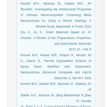
40. Karami M.H., Abdouss M., Kalaee M.R.,
MoradiO., Investigating the Antibacterial Properties
of Chitosan Nanocomposites Containing Metal
Nanoparticles for Using in Wound Healings: A
Review Study, Basparesh, In Press, 2023.
41. Qiu X., Hu S., Smart Materials Based on
Cllulose: A Review of the Preparations, Properties,
and Applications, Materials,
6, 738– 81, 2013.
42. Karami M.H., Kalaee M.R., Khajavi R., Moradi
O., Zaarei D., Thermal Degradation Kinetics of
Epoxy Resin Modified with Elastomeric
Nanoparticles, Advanced Composite and Hybrid
Materials, 5, 390-401, 2022.
43. Karami M.H., Kalaee M.R., Mazinani S., Shakiba
M.,
Shafiei N.S., Abdouss M., Beig Mohammadi A.,Zhao
W., Koosha
M., Song Z.,Li T., Curing Kinetics Modeling of Epoxy