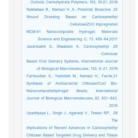
Outlook, Carbohydrate Polymers, 193, 19-27, 2018.
25. Rakhshaei R., Namazi H. A., Potential Bioactive
Wound Dressing Based on Carboxymethyl
Cellulose/ZnO Impregnated
MCM-41 Nanocomposite Hydrogel, Materials
Science and Engineering: C, 73, 456–64,2017.
26. Javanbakht S., Shaabani A., Carboxymethyl
Cellulose-
Based Oral Delivery Systems, International Journal
of Biological Macromolecules, 133, 9–21, 2019.
27.Farhoudian S., Yadollahi M., Namazi H., Facile
Synthesis of Antibacterial Chitosan/CuO Bio-
Nanocompositehydrogel Beads, International
Journal of Biological Macromolecules, 82, 837–843,
2016.
28. Upadhyaya L., Singh J., Agarwal V., Tewari RP.,
The
Implications of Recent Advances in Carboxymethyl
Chitosan Based Targeted Drug Delivery and Tissue