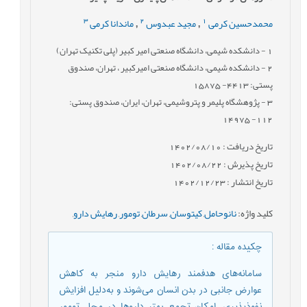
3
2
1
محمدحسین کرمی
مجید عبدوس
ماندانا کرمی
,
,
1
- دانشکده شیمی، دانشگاه صنعتی امیر کبیر (پلی تکنیک تهران)
2
- دانشکده شیمی، دانشگاه صنعتی امیرکبیر ، تهران، صندوق
پستی: 4413- 15875
3
- پژوهشگاه پلیمر و پتروشیمی، تهران، ایران، صندوق پستی:
112- 14975
تاریخ دریافت : 1402/08/10
تاریخ پذیرش : 1402/08/22
تاریخ انتشار : 1402/12/23
کلید واژه
:
نانوحامل
,
کیتوسان
,
سرطان
,
تومور
,
رهایش دارو
,
چکیده مقاله
:
سامانه‌های هدفمند رهایش دارو منجر به کاهش
عوارض جانبی در بدن انسان می‌شوند و به‌دلیل افزایش
نفوذپذیری، امکان تجمع بهتر داروها در محل تومور