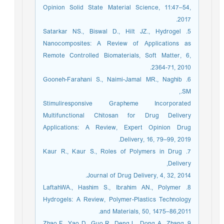
Opinion Solid State Material Science, 11:47–54,
2017.
5. Satarkar NS., Biswal D., Hilt JZ., Hydrogel
Nanocomposites: A Review of Applications as
Remote Controlled Biomaterials, Soft Matter, 6,
2364-71, 2010.
6. Gooneh-Farahani S., Naimi-Jamal MR., Naghib
SM.,
Stimuliresponsive Grapheme Incorporated
Multifunctional Chitosan for Drug Delivery
Applications: A Review, Expert Opinion Drug
Delivery, 16, 79–99, 2019.
7. Kaur R., Kaur S., Roles of Polymers in Drug
Delivery,
Journal of Drug Delivery, 4, 32, 2014.
8. LaftahWA., Hashim S., Ibrahim AN., Polymer
Hydrogels: A Review, Polymer-Plastics Technology
and Materials, 50, 1475–86,2011.
9. Zhao F., Yao D., Guo R., Deng L., Dong A., Zhang