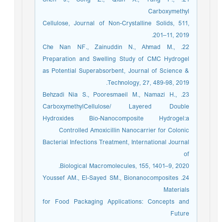
Carboxymethyl
Cellulose, Journal of Non-Crystalline Solids, 511,
201–11, 2019.
22. Che Nan NF., Zainuddin N., Ahmad M.,
Preparation and Swelling Study of CMC Hydrogel
as Potential Superabsorbent, Journal of Science &
Technology, 27, 489-98, 2019.
23. Behzadi Nia S., Pooresmaeil M., Namazi H.,
CarboxymethylCellulose/ Layered Double
Hydroxides Bio-Nanocomposite Hydrogel:a
Controlled Amoxicillin Nanocarrier for Colonic
Bacterial Infections Treatment, International Journal
of
Biological Macromolecules, 155, 1401–9, 2020.
24. Youssef AM., El-Sayed SM., Bionanocomposites
Materials
for Food Packaging Applications: Concepts and
Future