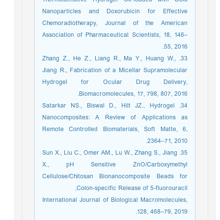
Nanoparticles and Doxorubicin for Effective
Chemoradiotherapy, Journal of the American
Association of Pharmaceutical Scientists, 18, 146–
55, 2016.
33. Zhang Z., He Z., Liang R., Ma Y., Huang W.,
Jiang R., Fabrication of a Micellar Supramolecular
Hydrogel for Ocular Drug Delivery,
Biomacromolecules, 17, 798, 807, 2016.
34. Satarkar NS., Biswal D., Hilt JZ., Hydrogel
Nanocomposites: A Review of Applications as
Remote Controlled Biomaterials, Soft Matte, 6,
2364–71, 2010.
35. Sun X., Liu C., Omer AM., Lu W., Zhang S., Jiang
X., pH Sensitive ZnO/Carboxymethyl
Cellulose/Chitosan Bionanocomposite Beads for
Colon-specific Release of 5-fluorouracil,
International Journal of Biological Macromolecules,
128, 468–79, 2019.