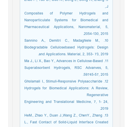
J.,
Composites of Polymer Hydrogels and
Nanoparticulate Systems for Biomedical and
Pharmaceutical Applications, Nanomaterial, 5,
2054-130, 2015.
10. Sannino A., Demitri C., Madaghiele M.,
Biodegradable Cellulosebased Hydrogels: Design
and Applications. Material, 2, 353- 73, 2019.
11. Ma J., Li X., Bao Y., Advances in Cellulose-Based
Superabsorbent Hydrogels, RSC Advanves, 5,
59745-57, 2015.
12. Gholamali I., Stimuli-Responsive Polysaccharide
Hydrogels for Biomedical Applications: A Review,
Regenerative
Engineering and Translational Medicine, 7, 1- 24,
2019.
13. HeM., Zhao Y., Duan J.,Wang Z., ChenY., Zhang
L., Fast Contact of Solid-Liquid Interface Created