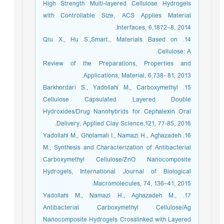
High Strength Multi-layered Cellulose Hydrogels
with Controllable Size, ACS Applies Material
Interfaces, 6,1872–8, 2014.
14. Qiu X., Hu S.,Smart., Materials Based on
Cellulose: A
Review of the Preparations, Properties and
Applications, Material, 6,738- 81, 2013.
15. Barkhordari S., Yadollahi M., Carboxymethyl
Cellulose Capsulated Layered Double
Hydroxides/Drug Nanohybrids for Cephalexin Oral
Delivery, Applied Clay Science,121, 77-85, 2016.
16. Yadollahi M., Gholamali I., Namazi H., Aghazadeh
M., Synthesis and Characterization of Antibacterial
Carboxymethyl Cellulose/ZnO Nanocomposite
Hydrogels, International Journal of Biological
Macromolecules, 74, 136–41, 2015.
17. Yadollahi M., Namazi H., Aghazadeh M.,
Antibacterial Carboxymethyl Cellulose/Ag
Nanocomposite Hydrogels Crosslinked with Layered