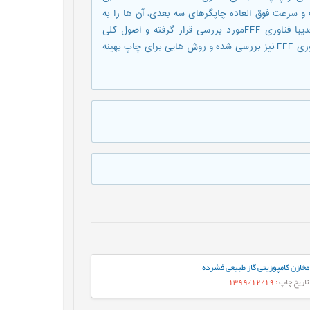
 سرعت فوق العاده چاپگرهای سه بعدی، آن ها را به
محبوب ترین روش تولید، مبدل کرده است. در این مقاله،چاپگر سه بعدیبا فناوری FFFمورد بررسی قرار گرفته و اصول کلی
کارکرد آن ها به طور کامل شرح داده می شود. محدویت ها و مزایای فناوری FFF نیز بررسی شده و روش هایی برای چاپ بهینه
مخازن کامپوزیتی گاز طبیعی فشرده
تاریخ چاپ
: 1399/12/19