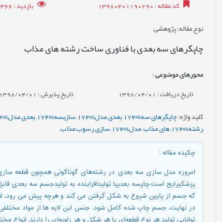
کد مقاله
: 13980401190290
بازدید
: 6366
نوع مقاله
: پژوهشی
چاپگرهای سه بعدی با فناوری ساخت رشته های مذاب
محورهای موضوعی
:
تاریخ دریافت : 1398/04/01
تاریخ پذیرش : 1398/04/01
کلید واژه
:
چاپگرهای سه&#172
,
بعدی–مدل&#172
,
سازیسه&#172
,
بعدی–مدل&#172
رشته&#172
,
های مذاب –مدل&#172
,
سازی رسوب مذاب
,
چکیده مقاله
:
امروزه مدل سازی سه بعدی در رشته‌های گوناگونی همچون قطعه سازی،
پزشکیرایج است.چاپسه بعدییا تولیدافزاینده به تولیدجسم سه بعدی قابل
که جسم از پایین شروع به شکل گرفتن می کند و هرچه پیش می رود، لایه
در نهایت، جسم چاپ شده کامل شود. جنس این لایه ها از مواد مختلفی ا
توانایی تولید هر نوع قطعه‌ای با هر شکل و هر زاویه‌ای را دارند. انواع 