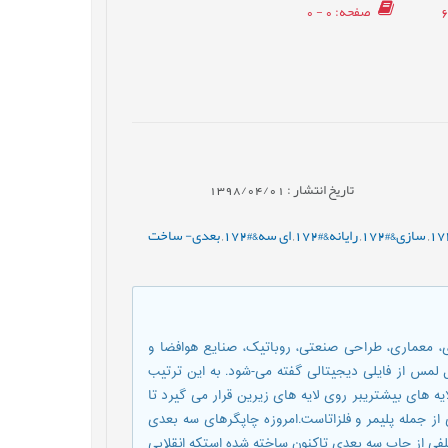
صفحه
: 0 - 0
تاریخ انتشار : 1398/04/01
,
سازی&#172
,
رایانه&#172
,
ای سه&#172
,
بعدی- ساخت
 معماری، طراحی صنعتی، روباتیک، صنایع هوافضا و
 لمس از فایلی دیجیتالی گفته می-شود. به این ترتیب
 های بیشتریبر روی لایه های زیرین قرار می گیرد تا
ز جمله پلیمر و فلزاتاست.امروزه چاپگرهای سه بعدی
مختلفی از چاپ سه بعدی تاکنون ساخته شده استکه انقلابی