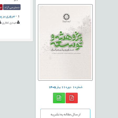
دسترسی آزاد
مق
1
-
مروری بر پ
مهدی غفاری
شماره
1
دوره
11
بهار
1405
ارسال مقاله به نشریه