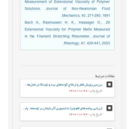
Measurement of Extensional Viscosity of Polymer
Solutions, Journal of Non-Newtonian Fluid
Mechanics, 40, 271-280, 1991.
29. Bach A., Rasmussen H. K., Hassager O.,
Extensional Viscosity for Polymer Melts Measured
in the Filament Stretching Rheometer, Journal of
Rheology, 47, 429-441, 2003.
مقالات مرتبط
بررسی رویش قطر و ارتفاع گونه‌های بید و توسکا در محل‌های تثبیت بیولوژیکی دیواره لغزشی جاده جنگلی (سری 3 سوردار واتاشان، چمستان، مازندران)
تاریخ چاپ
: 1400/10/28
ارزیابی پیامدهای لغو ویزا با جمهوری آذربایجان بر توسعه¬ پایدار گردشگری شمال‌غرب ایران
تاریخ چاپ
: 1400/10/22