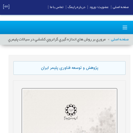
[en]
صفحه اصلی
|
عضویت/ ورود
|
درباره رایمگ
|
تماس با ما
|
صفحه اصلی
مروري بر روش هاي اندازه گيري گرانروي کششي در سيالات پليمري
پژوهش و توسعه فناوری پلیمر ایران