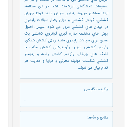
تحقيقات دانشگاهي ارزشمند باشد. در اين مطالعه،
ابتدا مفاهيم مربوط به اين جريان مانند انواع جريان
کششي، کرنش کششي و انواع رفتار سيالات پليمري
در ميدان هاي کششي مرور مي شود. سپس، اصول
روش هاي مختلف اندازه گيري گرانروي کششي يک
بعدي براي سيالات پليمري مانند روش کشش همگن،
رئومتر کششي ميزنر، رئومترهاي کشش مذاب با
غلتک هاي چرخان، رئومتر کشش رشته و رئومتر
کششي شکست موئينه معرفي و مزايا و معايب هر
کدام بيان مي شوند.
چکیده انگلیسی
:
-
منابع و مأخذ
: