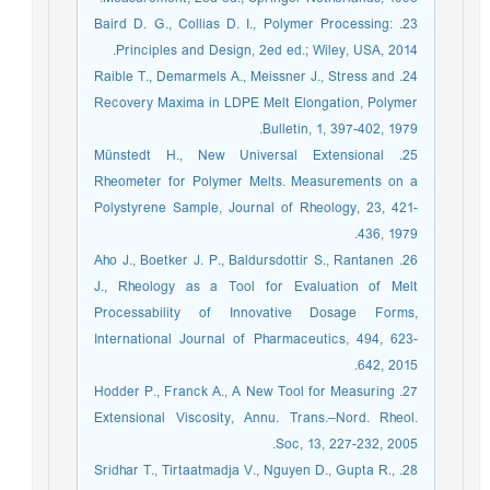
23. Baird D. G., Collias D. I., Polymer Processing:
Principles and Design, 2ed ed.; Wiley, USA, 2014.
24. Raible T., Demarmels A., Meissner J., Stress and
Recovery Maxima in LDPE Melt Elongation, Polymer
Bulletin, 1, 397-402, 1979.
25. Münstedt H., New Universal Extensional
Rheometer for Polymer Melts. Measurements on a
Polystyrene Sample, Journal of Rheology, 23, 421-
436, 1979.
26. Aho J., Boetker J. P., Baldursdottir S., Rantanen
J., Rheology as a Tool for Evaluation of Melt
Processability of Innovative Dosage Forms,
International Journal of Pharmaceutics, 494, 623-
642, 2015.
27. Hodder P., Franck A., A New Tool for Measuring
Extensional Viscosity, Annu. Trans.–Nord. Rheol.
Soc, 13, 227-232, 2005.
28. Sridhar T., Tirtaatmadja V., Nguyen D., Gupta R.,