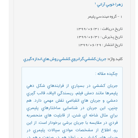
1
زهرا خوبي آراني
1
- گروه مهندسي پليمر
تاریخ دریافت : 1399/06/31
تاریخ پذیرش : 1399/06/31
تاریخ انتشار : 1399/06/29
کلید واژه
:
جريان کششي گرانروي کششي روش هاي اندازه گيري
,
چکیده مقاله
:
جريان کششي در بسياري از فرایندهاي شکل دهي
پليمرها مانند دمش فيلم، ريسندگي الياف، قالب گيري
دمشي و جريان هاي انقباضي نقش مهمي دارد. هم
چنين، اين جريان در شناسايي ساختارهاي پليمري
براي مثال شاخه اي شدن، از قابليت هاي منحصربه
فردي در مقايسه با جريان برشي برخودار است. از اين
رو، اطلاع از مشخصات موادي سيالات پليمري در
جريان هاي کششي مي تواند هم در صنعت و هم در