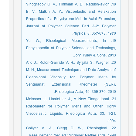
18. Vinogradov G. V., Fikhman V. D., Radushkevich
B. V., Malkin A. Y., Viscoelastic and Relaxation
Properties of a Polystyrene Melt in Axial Extension,
Journal of Polymer Science Part A-2: Polymer
Physics, 8, 657-678, 1970.
19. Yu W., Rheological Measurements, In
Encyclopedia of Polymer Science and Technology,
John Wiley & Sons, 2013.
20. Aho J., Rolón-Garrido V. H., Syrjälä S., Wagner
M. H., Measurement Technique and Data Analysis of
Extensional Viscosity for Polymer Melts by
Sentmanat Extensional Rheometer (SER),
Rheologica Acta, 49, 359-370, 2010.
21. Meissner J., Hostettler J., A New Elongational
Rheometer for Polymer Melts and Other Highly
Viscoelastic Liquids, Rheologica Acta, 33, 1-21,
1994.
22. Collyer A. A., Clegg D. W., Rheological
Measurement, 2ed ed.; Springer Netherlands, 1998.