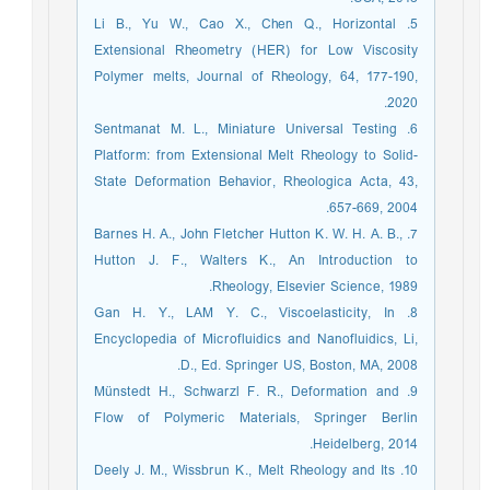
5. Li B., Yu W., Cao X., Chen Q., Horizontal
Extensional Rheometry (HER) for Low Viscosity
Polymer melts, Journal of Rheology, 64, 177-190,
2020.
6. Sentmanat M. L., Miniature Universal Testing
Platform: from Extensional Melt Rheology to Solid-
State Deformation Behavior, Rheologica Acta, 43,
657-669, 2004.
7. Barnes H. A., John Fletcher Hutton K. W. H. A. B.,
Hutton J. F., Walters K., An Introduction to
Rheology, Elsevier Science, 1989.
8. Gan H. Y., LAM Y. C., Viscoelasticity, In
Encyclopedia of Microfluidics and Nanofluidics, Li,
D., Ed. Springer US, Boston, MA, 2008.
9. Münstedt H., Schwarzl F. R., Deformation and
Flow of Polymeric Materials, Springer Berlin
Heidelberg, 2014.
10. Deely J. M., Wissbrun K., Melt Rheology and Its