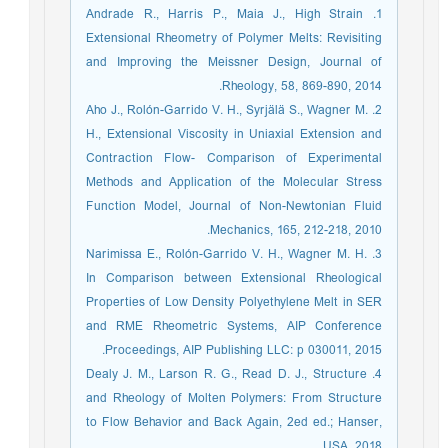
1. Andrade R., Harris P., Maia J., High Strain
Extensional Rheometry of Polymer Melts: Revisiting
and Improving the Meissner Design, Journal of
Rheology, 58, 869-890, 2014.
2. Aho J., Rolón-Garrido V. H., Syrjälä S., Wagner M.
H., Extensional Viscosity in Uniaxial Extension and
Contraction Flow- Comparison of Experimental
Methods and Application of the Molecular Stress
Function Model, Journal of Non-Newtonian Fluid
Mechanics, 165, 212-218, 2010.
3. Narimissa E., Rolón-Garrido V. H., Wagner M. H.
In Comparison between Extensional Rheological
Properties of Low Density Polyethylene Melt in SER
and RME Rheometric Systems, AIP Conference
Proceedings, AIP Publishing LLC: p 030011, 2015.
4. Dealy J. M., Larson R. G., Read D. J., Structure
and Rheology of Molten Polymers: From Structure
to Flow Behavior and Back Again, 2ed ed.; Hanser,
USA, 2018.