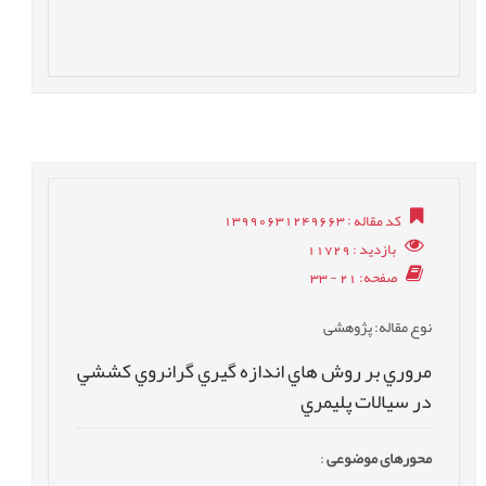
کد مقاله
: 13990631249663
بازدید
: 11729
صفحه
: 21 - 33
نوع مقاله
: پژوهشی
مروري بر روش هاي اندازه گيري گرانروي کششي
در سيالات پليمري
محورهای موضوعی
: