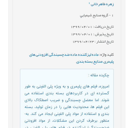
1
زهره طاهرخانی
1
- گروه صنايع شيميايي
تاریخ دریافت : 1399/04/01
تاریخ پذیرش : 1399/04/01
تاریخ انتشار : 1399/04/23
کلید واژه
:
ماده لیزکننده
,
ماده ضدچسبندگی
,
افزودنی های
پلیمری
,
صنایع بسته بندی
,
چکیده مقاله
:
امروزه، فیلم های پلیمری و به ویژه پلی الفینی به طور
گسترده ای در کاربردهای بسته بندی استفاده می
شوند. اما معضل چسبندگی و ضریب اصطکاک بالای
این فیلم ها، محدودیت هایی را در زمان تولید، بسته
بندی و استفاده از مواد پلی الفینی ایجاد می کند. به-
منظور برطرف کردن این مشکلات، از مواد افزودنی
ضدچسبندگی/ لیزکننده در فیلم های پلی الفینی در