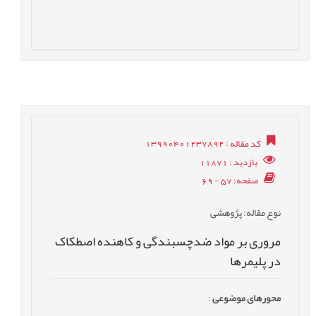
کد مقاله
: 13990401237892
بازدید
: 11871
صفحه
: 57 - 69
نوع مقاله
: پژوهشی
مروری بر مواد ضدچسبندگی و کاهنده اصطکاک
در پلیمرها
محورهای موضوعی
: