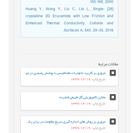
155-168, 2000.
[26] Huang Y., Xiong Y., Liu C., Lia L., Single-
crystalline 2D Erucamide with Low Friction and
Enhanced Thermal Conductivity, Colloids and
Surfaces A, 540, 29–35, 2018.
مقالات مرتبط
مروری بر کاربرد نانوذرات مغناطیسی با پوشش پلیمری در مهندسی بافت
تاریخ چاپ
: 1399/12/19
مخازن کامپوزیتی گاز طبیعی فشرده
تاریخ چاپ
: 1399/12/19
مروری بر روش های اندازه گیری سریع مقاومت در برابر رشد آهسته ترک پلی اتیلن سنگین
تاریخ چاپ
: 1399/12/19