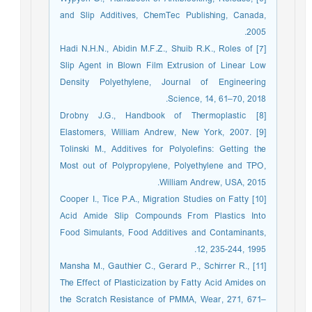
and Slip Additives, ChemTec Publishing, Canada,
2005.
[7] Hadi N.H.N., Abidin M.F.Z., Shuib R.K., Roles of
Slip Agent in Blown Film Extrusion of Linear Low
Density Polyethylene, Journal of Engineering
Science, 14, 61–70, 2018.
[8] Drobny J.G., Handbook of Thermoplastic
Elastomers, William Andrew, New York, 2007. [9]
Tolinski M., Additives for Polyolefins: Getting the
Most out of Polypropylene, Polyethylene and TPO,
William Andrew, USA, 2015.
[10] Cooper I., Tice P.A., Migration Studies on Fatty
Acid Amide Slip Compounds From Plastics Into
Food Simulants, Food Additives and Contaminants,
12, 235-244, 1995.
[11] Mansha M., Gauthier C., Gerard P., Schirrer R.,
The Effect of Plasticization by Fatty Acid Amides on
the Scratch Resistance of PMMA, Wear, 271, 671–