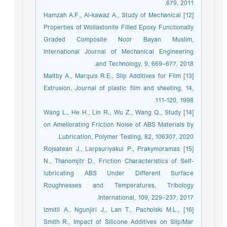
679, 2011.
[12] Hamzah A.F., Al-kawaz A., Study of Mechanical
Properties of Wollastonite Filled Epoxy Functionally
Graded Composite Noor Bayan Muslim,
International Journal of Mechanical Engineering
and Technology, 9, 669–677, 2018.
[13] Maltby A., Marquis R.E., Slip Additives for Film
Extrusion, Journal of plastic film and sheeting, 14,
111-120, 1998.
[14] Wang L., He H., Lin R., Wu Z., Wang Q., Study
on Ameliorating Friction Noise of ABS Materials by
Lubrication, Polymer Testing, 82, 106307, 2020.
[15] Rojsatean J., Larpsuriyakul P., Prakymoramas
N., Thanomjitr D., Friction Characteristics of Self-
lubricating ABS Under Different Surface
Roughnesses and Temperatures, Tribology
International, 109, 229–237, 2017.
[16] Izmitli A., Ngunjiri J., Lan T., Pacholski M.L.,
Smith R., Impact of Silicone Additives on Slip/Mar