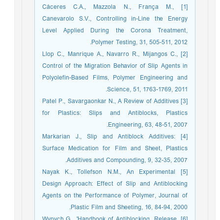
[1] Cáceres C.A., Mazzola N., França M.,
Canevarolo S.V., Controlling in-Line the Energy
Level Applied During the Corona Treatment,
Polymer Testing, 31, 505-511, 2012.
[2] Llop C., Manrique A., Navarro R., Mijangos C.,
Control of the Migration Behavior of Slip Agents in
Polyolefin-Based Films, Polymer Engineering and
Science, 51, 1763-1769, 2011.
[3] Patel P., Savargaonkar N., A Review of Additives
for Plastics: Slips and Antiblocks, Plastics
Engineering, 63, 48-51, 2007.
[4] Markarian J., Slip and Antiblock Additives:
Surface Medication for Film and Sheet, Plastics
Additives and Compounding, 9, 32-35, 2007.
[5] Nayak K., Tollefson N.M., An Experimental
Design Approach: Effect of Slip and Antiblocking
Agents on the Performance of Polymer, Journal of
Plastic Film and Sheeting, 16, 84-94, 2000.
[6] Wypych G., 'Handbook of Antiblocking, Release,