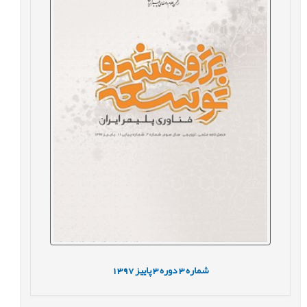
شماره
3
دوره
3
پاییز
1397