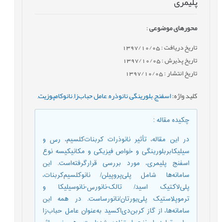
پلیمری
محورهای موضوعی
:
تاریخ دریافت : 1397/10/05
تاریخ پذیرش : 1397/10/05
تاریخ انتشار : 1397/10/05
کلید واژه
:
اسفنج
,
بلورینگی
,
نانوذره
,
عامل حباب‌زا
,
نانوکامپوزیت
,
چکیده مقاله
:
در این مقاله، تأثیر نانوذرات کربنات‌کلسیم، رس و
سیلیکابربلورینگی و خواص فیزیکی و مکانیکیسه نوع
اسفنج پلیمری، مورد بررسی قرارگرفته‌است. این
سامانه‌ها شامل پلی‌پروپیلن/ نانوکلسیم‌کربنات،
پلی‌لاکتیک اسید/ تالک-نانورس-نانوسیلیکا و
ترموپلاستیک پلی‌یورتان/نانورساست. در همه این
سامانه‌ها، از گاز کربن‌دی‌اکسید به‌عنوان عامل حباب‌زا