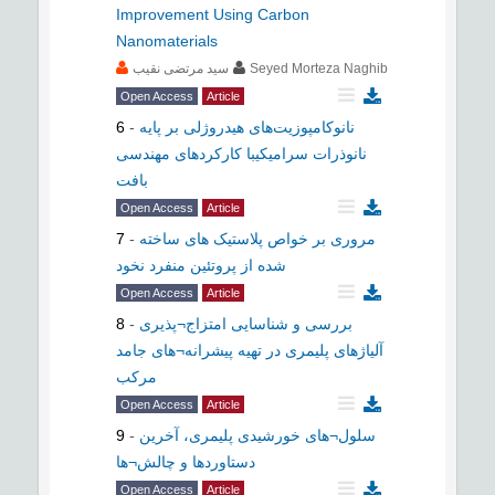
Improvement Using Carbon
Nanomaterials
سید مرتضی نقیب
Seyed Morteza Naghib
Open Access
Article
6
-
نانوکامپوزیت‌های هیدروژلی بر پایه
نانوذرات سرامیکیبا کارکردهای مهندسی
بافت
Open Access
Article
7
-
مروری بر خواص پلاستیک های ساخته
شده از پروتئین منفرد نخود
Open Access
Article
8
-
بررسی و شناسایی امتزاج¬پذیری
آلیاژهای پلیمری در تهیه پیشرانه¬های جامد
مرکب
Open Access
Article
9
-
سلول¬های خورشیدی پلیمری، آخرین
دستاوردها و چالش¬ها
Open Access
Article