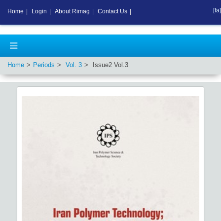
[fa]
Home
|
Login
|
About Rimag
|
Contact Us
|
Home
Periods
Vol.
3
Issue
2
Vol.
3