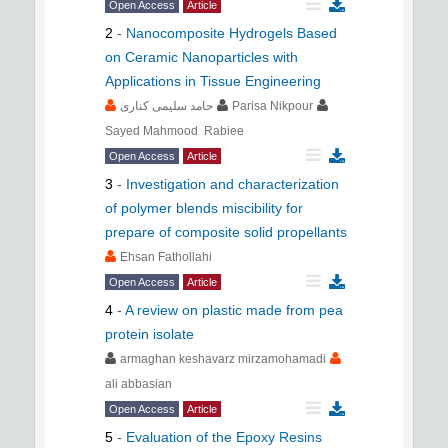
Open Access
Article
2
-
Nanocomposite Hydrogels Based
on Ceramic Nanoparticles with
Applications in Tissue Engineering
حامد سلیمی کناری
Parisa Nikpour
Sayed Mahmood Rabiee
Open Access
Article
3
-
Investigation and characterization
of polymer blends miscibility for
prepare of composite solid propellants
Ehsan Fathollahi
Open Access
Article
4
-
A review on plastic made from pea
protein isolate
armaghan keshavarz mirzamohamadi
ali abbasian
Open Access
Article
5
-
Evaluation of the Epoxy Resins