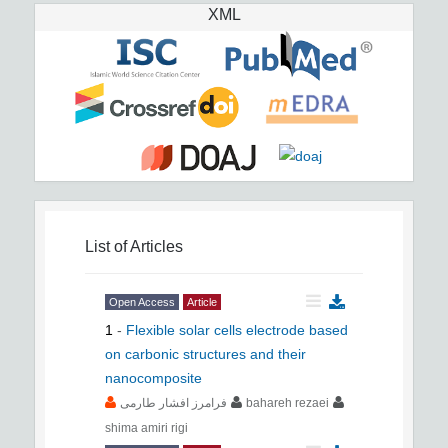
XML
List of Articles
Open Access
Article
1
-
Flexible solar cells electrode based
on carbonic structures and their
nanocomposite
فرامرز افشار طارمی
bahareh rezaei
shima amiri rigi