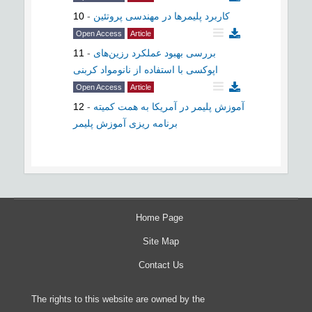
10
-
کاربرد پلیمرها در مهندسی پروتئین
Open Access
Article
11
-
بررسی بهبود عملکرد رزین‌های
اپوکسی با استفاده از نانومواد کربنی
Open Access
Article
12
-
آموزش پلیمر در آمریکا به همت کمیته
برنامه ریزی آموزش پلیمر
Home Page
Site Map
Contact Us
The rights to this website are owned by the