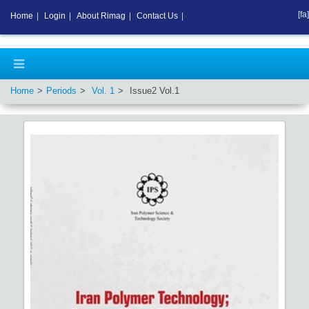
[fa]
Home
|
Login
|
About Rimag
|
Contact Us
|
Home
Periods
Vol.
1
Issue
2
Vol.
1