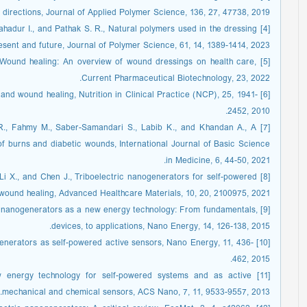
directions, Journal of Applied Polymer Science, 136, 27, 47738, 2019.
 Bahadur I., and Pathak S. R., Natural polymers used in the dressing
esent and future, Journal of Polymer Science, 61, 14, 1389-1414, 2023.
F., Wound healing: An overview of wound dressings on health care,
Current Pharmaceutical Biotechnology, 23, 2022.
ion and wound healing, Nutrition in Clinical Practice (NCP), 25, 1941-
2452, 2010.
i R., Fahmy M., Saber-Samandari S., Labib K., and Khandan A., A
f burns and diabetic wounds, International Journal of Basic Science
in Medicine, 6, 44-50, 2021.
Y., Li X., and Chen J., Triboelectric nanogenerators for self-powered
wound healing, Advanced Healthcare Materials, 10, 20, 2100975, 2021.
tric nanogenerators as a new energy technology: From fundamentals,
devices, to applications, Nano Energy, 14, 126-138, 2015.
anogenerators as self-powered active sensors, Nano Energy, 11, 436-
462, 2015.
new energy technology for self-powered systems and as active
mechanical and chemical sensors, ACS Nano, 7, 11, 9533-9557, 2013.