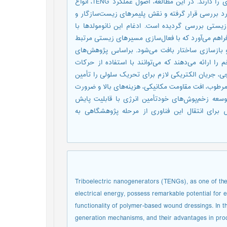
برای ارتقای عملکرد، بهبود کارایی و هوشمندسازی زخم‌پوش‌های پلیمری را دارند. در این مطالعه، اصول عملکرد TENG، انواع
 مورد بررسی قرار گرفته و نقش پلیمرهای زیست‌سازگار و
زیستی بررسی گردیده است. ادغام این نانومولدها با
فراهم می‌آورد که با فعال‌سازی مسیرهای زیستی مرتبط
و بازسازی ساختار بافت می‌شود. براساس پژوهش‌های
ر درمان فعال زخم را ارائه می‌دهند که می‌توانند با استفاده از حرکات
رجی، جریان الکتریکی لازم برای تحریک سلولی را تأمین
مرطوب، افت مقاومت مکانیکی، هزینه‌های بالا و ضرورت
وسعه زخم‌پوش‌های خودتأمین انرژی با قابلیت پایش
برای انتقال این فناوری از مرحله پژوهشگاهی به
Triboelectric nanogenerators (TENGs), as one of th
electrical energy, possess remarkable potential for 
functionality of polymer-based wound dressings. In th
generation mechanisms, and their advantages in prod