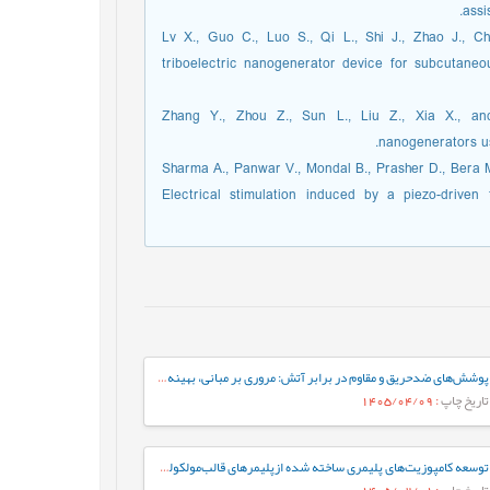
assi
[21] Lv X., Guo C., Luo S., Qi L., Shi J., Zhao J.
triboelectric nanogenerator device for subcutaneo
[22] Zhang Y., Zhou Z., Sun L., Liu Z., Xia X., a
nanogenerators us
[23] Sharma A., Panwar V., Mondal B., Prasher D., Be
Electrical stimulation induced by a piezo-driven
پوشش‌های ضدحریق و مقاوم در برابر آتش: مروری بر مبانی، بهینه‌سازی فرمولاسیون و فناوری‌های نوین
تاریخ چاپ
: 1405/04/09
توسعه کامپوزیت‌های پلیمری ساخته شده ازپلیمرهای قالب‌مولکولی با تلفیق آن‌ها با چارچوب‌های آلی–کووالانسی و فلز-آلی برای کاربردهای زیست‌محیطی، علوم پزشکی و ایمنی غذایی