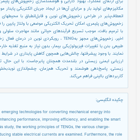
مکانیزم‌های تولید بار و مزایای آن‌ها در ایجاد جریان الکتریکی پایدار
انعطاف‌پذیر در طراحی زخم‌پوش‌های نوین و قابل‌انطباق با محیط­های 
زخم‌پوش‌های پلیمری، امکان تحریک الکتریکی موضعی با ولتاژ پایین را 
با ترمیم بافت، موجب تسریع فرآیندهای حیاتی مانند مهاجرت سلولی 
اخیر، زخم‌پوش‌های مجهز بهTENG ، رویکردی نوین د
طبیعی بدن یا تغییرات فیزیولوژیکی بیمار، بدون نیاز به منبع تغذیه خا
نمایند. با وجود پیشرفت­ها، چالش‌هایی همچون کاهش پایداری در شرایط 
ارزیابی ایمنی زیستی در بلندمدت همچنان پابرجاست. با این حال، ت
زیستی، پاسخ‌دهی هوشمند و تحریک هم‌زمان، چشم‌اندازی نویدبخش 
کاربردهای بالینی فراهم می‌کند.
چکیده انگلیسی
:
e emerging technologies for converting mechanical energy into
enhancing performance, improving efficiency, and enabling the smart
is study, the working principles of TENGs, the various charge-
ucing stable electrical currents are examined. Furthermore, the role