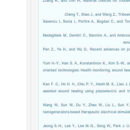
[12] Zhang R., and Olin H., Material choices for trib
[14] Savencu I., Sonia I., Porfire A., Bogdan C., an
[15] Madaghiele M., Demitri C., Sannino A., and Amb
wou
[16] Pan Z., Ye H., and Wu D., Recent advances on 
[17] Yum H.-Y., Han S. A., Konstantinov K., Kim S.-W
oriented technologies: Health monitoring, wound hea
[18] Kao F. C., Ho H. H., Chiu P. Y., Hsieh M. K., Liao J
assisted wound healing using piezoelectric and 
[19] Wang W., Sun W., Du Y., Zhao W., Liu L., Sun 
nanogenerators-based therapeutic electrical stimula
[20] Jeong S.-H., Lee Y., Lee M.-G., Song W., Park J.