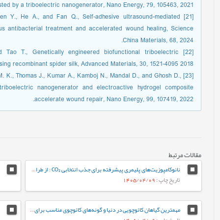
sted by a triboelectric nanogenerator, Nano Energy, 79, 105463, 2021.
, Chen Y., He A., and Fan Q., Self-adhesive ultrasound-mediated
us antibacterial treatment and accelerated wound healing, Science
China Materials, 68, 2024.
nd Tao T., Genetically engineered biofunctional triboelectric
ing recombinant spider silk, Advanced Materials, 30, 1521-4095 2018.
ra M. K., Thomas J., Kumar A., Kamboj N., Mandal D., and Ghosh D.,
 triboelectric nanogenerator and electroactive hydrogel composite
accelerate wound repair, Nano Energy, 99, 107419, 2022.
مقالات مرتبط
نانوکامپوزیت‌های پلیمری پیشرفته برای جذب انتخابی CO₂ : از طراحی تا کاربرد در کاهش گازهای گلخانه‌ای
تاریخ چاپ
: 1405/04/09
مهمترین گیاهان کائوچویی در دنیا و گونه‌های کائوچوی مناسب برای ایران