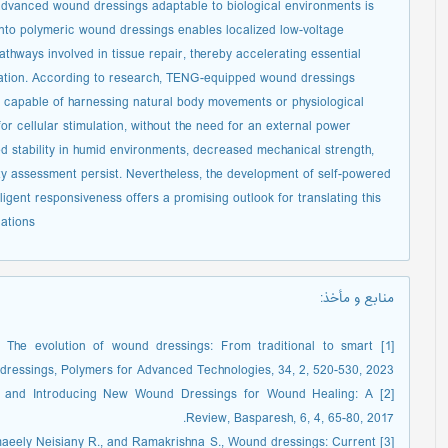
 advanced wound dressings adaptable to biological environments is
into polymeric wound dressings enables localized low-voltage
pathways involved in tissue repair, thereby accelerating essential
ration. According to research, TENG-equipped wound dressings
 capable of harnessing natural body movements or physiological
or cellular stimulation, without the need for an external power
d stability in humid environments, decreased mechanical strength,
ity assessment persist. Nevertheless, the development of self-powered
igent responsiveness offers a promising outlook for translating this
ations.
منابع و مأخذ
:
., The evolution of wound dressings: From traditional to smart
dressings, Polymers for Advanced Technologies, 34, 2, 520-530, 2023.
gs and Introducing New Wound Dressings for Wound Healing: A
Review, Basparesh, 6, 4, 65-80, 2017.
 Esmaeely Neisiany R., and Ramakrishna S., Wound dressings: Current