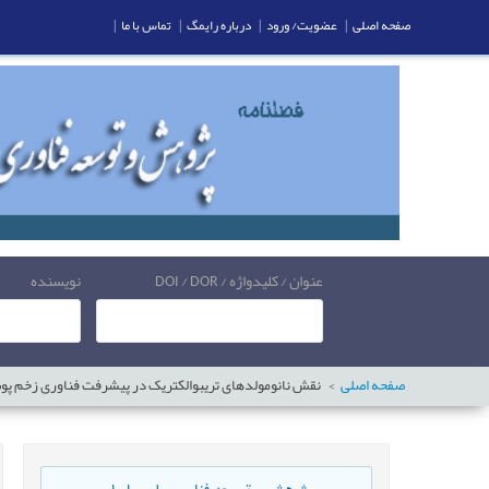
صفحه اصلی
|
عضویت/ ورود
|
درباره رایمگ
|
تماس با ما
|
عنوان / کلیدواژه / DOI / DOR
نویسنده
صفحه اصلی
نقش نانومولدهای تریبوالکتریک در پیشرفت فناوری زخم پو