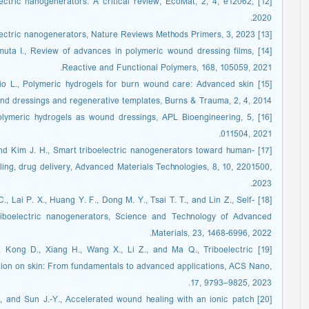
oelectric nanogenerators: A critical review, EcoMat, 2, 4, e12062,
2020.
[13] Cheng T., Shao J., and Wang Z., Triboelectric nanogenerators, Nature Reviews Methods Primers, 3, 2023.
d Tomuta I., Review of advances in polymeric wound dressing films,
Reactive and Functional Polymers, 168, 105059, 2021.
rosio L., Polymeric hydrogels for burn wound care: Advanced skin
nd dressings and regenerative templates, Burns & Trauma, 2, 4, 2014.
polymeric hydrogels as wound dressings, APL Bioengineering, 5,
011504, 2021.
., and Kim J. H., Smart triboelectric nanogenerators toward human-
ling, drug delivery, Advanced Materials Technologies, 8, 10, 2201500,
2023.
. C., Lai P. X., Huang Y. F., Dong M. Y., Tsai T. T., and Lin Z., Self-
triboelectric nanogenerators, Science and Technology of Advanced
Materials, 23, 1468-6996, 2022.
Y., Kong D., Xiang H., Wang X., Li Z., and Ma Q., Triboelectric
tion on skin: From fundamentals to advanced applications, ACS Nano,
17, 9793–9825, 2023.
 U., and Sun J.-Y., Accelerated wound healing with an ionic patch