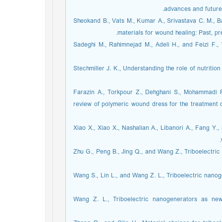
advances and future 
[4] Sheokand B., Vats M., Kumar A., Srivastava C. M.,
materials for wound healing: Past, pr
[5] Sadeghi M., Rahimnejad M., Adeli H., and Feizi 
[6] Stechmiller J. K., Understanding the role of nutrit
[7] Farazin A., Torkpour Z., Dehghani S., Mohammad
review of polymeric wound dress for the treatment o
[8] Xiao X., Xiao X., Nashalian A., Libanori A., Fang 
[9] Zhu G., Peng B., Jing Q., and Wang Z., Triboelec
[10] Wang S., Lin L., and Wang Z. L., Triboelectric n
[11] Wang Z. L., Triboelectric nanogenerators as 