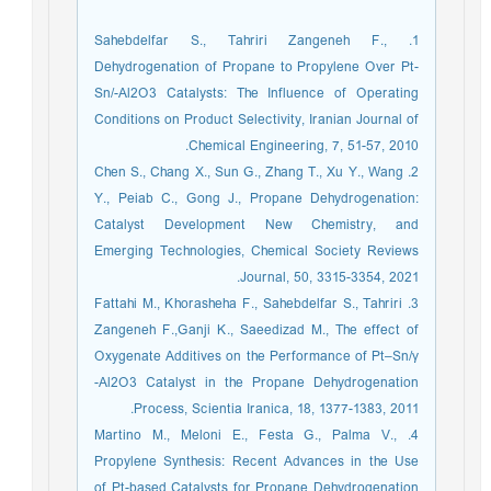
1. Sahebdelfar S., Tahriri Zangeneh F.,
Dehydrogenation of Propane to Propylene Over Pt-
Sn/-Al2O3 Catalysts: The Influence of Operating
Conditions on Product Selectivity, Iranian Journal of
Chemical Engineering, 7, 51-57, 2010.
2. Chen S., Chang X., Sun G., Zhang T., Xu Y., Wang
Y., Peiab C., Gong J., Propane Dehydrogenation:
Catalyst Development New Chemistry, and
Emerging Technologies, Chemical Society Reviews
Journal, 50, 3315-3354, 2021.
3. Fattahi M., Khorasheha F., Sahebdelfar S., Tahriri
Zangeneh F.,Ganji K., Saeedizad M., The effect of
Oxygenate Additives on the Performance of Pt–Sn/γ
-Al2O3 Catalyst in the Propane Dehydrogenation
Process, Scientia Iranica, 18, 1377-1383, 2011.
4. Martino M., Meloni E., Festa G., Palma V.,
Propylene Synthesis: Recent Advances in the Use
of Pt-based Catalysts for Propane Dehydrogenation