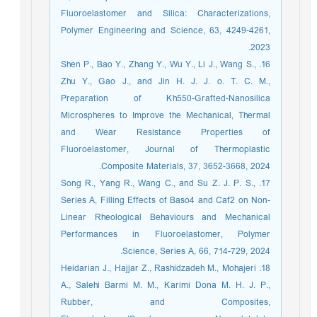
Fluoroelastomer and Silica: Characterizations,
Polymer Engineering and Science, 63, 4249-4261,
2023.
16. Shen P., Bao Y., Zhang Y., Wu Y., Li J., Wang S.,
Zhu Y., Gao J., and Jin H. J. J. o. T. C. M.,
Preparation of Kh550-Grafted-Nanosilica
Microspheres to Improve the Mechanical, Thermal
and Wear Resistance Properties of
Fluoroelastomer, Journal of Thermoplastic
Composite Materials, 37, 3652-3668, 2024.
17. Song R., Yang R., Wang C., and Su Z. J. P. S.,
Series A, Filling Effects of Baso4 and Caf2 on Non-
Linear Rheological Behaviours and Mechanical
Performances in Fluoroelastomer, Polymer
Science, Series A, 66, 714-729, 2024.
18. Heidarian J., Hajjar Z., Rashidzadeh M., Mohajeri
A., Salehi Barmi M. M., Karimi Dona M. H. J. P.,
Rubber, and Composites,