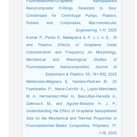
Fluoroelastomer/Graphene Nanoplatelets
Nanocomposite O-Rings Resistant to Sour
Condensate for Centrifugal Pumps, Plastics,
Rubber and Composites: Macromolecular
Engineering, 1-17, 2025.
19. Kumar P., Penta S., Mahapatra S. P. J. J. o. E.,
and Plastics, Effects of Graphene Oxide
Concentration and Frequency on Morphology,
Mechanical and Rheological Studies of
Fluoroelastomer Nanocomposites, Journal of
Elastomers & Plastics, 55, 787-802, 2023.
20. Maldonado-Magnere S., Yazdani-Pedram M.,
Fuentealba P., Neira-Carrillo A., Lopez-Manchado
M. A., Hernandez-Villar H., Bascuñan-Heredia A.,
Dahrouch M., and Aguilar-Bolados H. J. P.,
Understanding the Effect of Graphene Nanoplatelet
Size on the Mechanical and Thermal Properties of
Fluoroelastomer-Based Composites, Polymers, 17,
1-18, 2025.