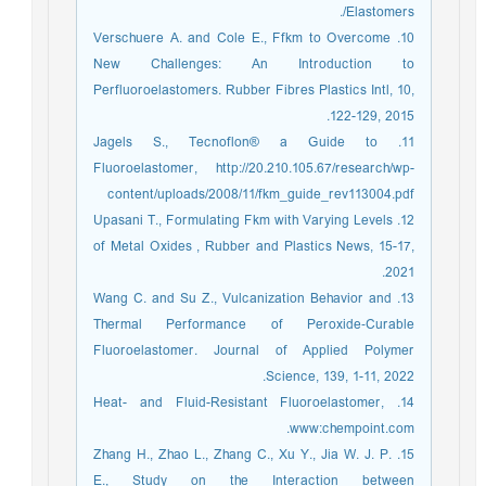
Elastomers/.
10. Verschuere A. and Cole E., Ffkm to Overcome
New Challenges: An Introduction to
Perfluoroelastomers. Rubber Fibres Plastics Intl, 10,
122-129, 2015.
11. Jagels S., Tecnoflon® a Guide to
Fluoroelastomer, http://20.210.105.67/research/wp-
content/uploads/2008/11/fkm_guide_rev113004.pdf
12. Upasani T., Formulating Fkm with Varying Levels
of Metal Oxides , Rubber and Plastics News, 15-17,
2021.
13. Wang C. and Su Z., Vulcanization Behavior and
Thermal Performance of Peroxide‐Curable
Fluoroelastomer. Journal of Applied Polymer
Science, 139, 1-11, 2022.
14. Heat- and Fluid-Resistant Fluoroelastomer,
www:chempoint.com.
15. Zhang H., Zhao L., Zhang C., Xu Y., Jia W. J. P.
E., Study on the Interaction between