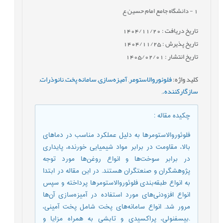
1
- دانشگاه جامع امام حسین ع
تاریخ دریافت : 1404/11/20
تاریخ پذیرش : 1404/11/25
تاریخ انتشار : 1405/02/01
کلید واژه
:
فلوئوروالاستومر
,
آمیزه‌سازی
,
سامانه پخت
,
نانوذرات
,
سازگارکننده.
,
چکیده مقاله
:
فلوئوروالاستومرها به دلیل عملکرد مناسب در دماهای
بالا، مقاومت در برابر مواد شیمیایی خورنده، پایداری
در برابر سوخت‌ها و انواع روغن‌ها مورد توجه
پژوهشگران و صنعتگران هستند. در این مقاله در ابتدا
به انواع طبقه‌بندی فلوئوروالاستومرها پرداخته و سپس
انواع افزودنی‌های مورد استفاده در آمیزه‌سازی آن‌ها
مرور شد. انواع سامانه‌های پخت شامل پخت آمینی،
.بیسفنولی، پراکسیدی و تابشی به همراه مزایا و