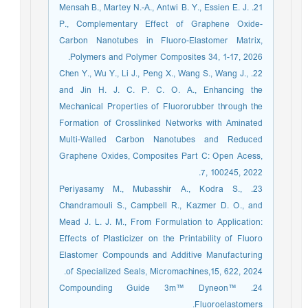
21. Mensah B., Martey N.-A., Antwi B. Y., Essien E. J.
P., Complementary Effect of Graphene Oxide-
Carbon Nanotubes in Fluoro-Elastomer Matrix,
Polymers and Polymer Composites 34, 1-17, 2026.
22. Chen Y., Wu Y., Li J., Peng X., Wang S., Wang J.,
and Jin H. J. C. P. C. O. A., Enhancing the
Mechanical Properties of Fluororubber through the
Formation of Crosslinked Networks with Aminated
Multi-Walled Carbon Nanotubes and Reduced
Graphene Oxides, Composites Part C: Open Acess,
7, 100245, 2022.
23. Periyasamy M., Mubasshir A., Kodra S.,
Chandramouli S., Campbell R., Kazmer D. O., and
Mead J. L. J. M., From Formulation to Application:
Effects of Plasticizer on the Printability of Fluoro
Elastomer Compounds and Additive Manufacturing
of Specialized Seals, Micromachines,15, 622, 2024.
24. Compounding Guide 3m™ Dyneon™
Fluoroelastomers.