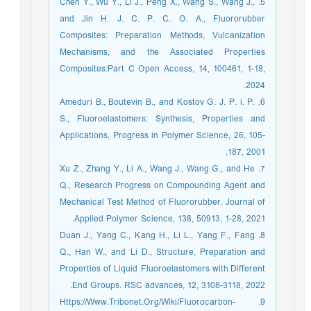
5. Chen Y., Wu Y., Li J., Peng X., Wang S., Wang J.,
and Jin H. J. C. P. C. O. A., Fluororubber
Composites: Preparation Methods, Vulcanization
Mechanisms, and the Associated Properties
Composites:Part C Open Access, 14, 100461, 1-18,
2024.
6. Ameduri B., Boutevin B., and Kostov G. J. P. i. P.
S., Fluoroelastomers: Synthesis, Properties and
Applications, Progress in Polymer Science, 26, 105-
187, 2001.
7. Xu Z., Zhang Y., Li A., Wang J., Wang G., and He
Q., Research Progress on Compounding Agent and
Mechanical Test Method of Fluororubber. Journal of
Applied Polymer Science, 138, 50913, 1-28, 2021.
8. Duan J., Yang C., Kang H., Li L., Yang F., Fang
Q., Han W., and Li D., Structure, Preparation and
Properties of Liquid Fluoroelastomers with Different
End Groups. RSC advances, 12, 3108-3118, 2022.
9. Https://Www.Tribonet.Org/Wiki/Fluorocarbon-