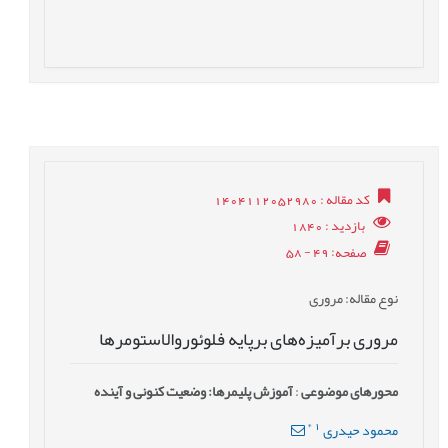
کد مقاله
: 1404112052980
بازدید
: 1840
صفحه
: 49 - 58
نوع مقاله
: مروری
مروری برآمیزه‌های برپایه فلوئوروالاستومرها
محورهای موضوعی
:
آموزش پلیمرها: وضعیت کنونی و آینده
*
1
محمود حیدری