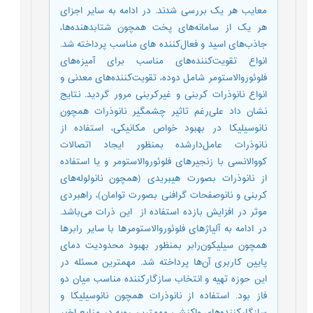
معایب هر یک بررسی شدند. در ادامه به سایر اجزای
هر یک از سامانه‌های پخت همچون شتابدهنده‌ها،
جاذب‌های اسید و فعال‌کننده ‌های مناسب پرداخته شد.
انواع تقویت‌کننده‌های مناسب برای آمیزه‌های
فلوئوروالاستومر شامل دوده، تقویت‌کننده‌های معدنی و
انواع نانوذرات کربنی و غیرکربنی مرور گردید. نتایج
نشان داد علی‌رغم تاثیر چشمگیر نانوذرات همچون
نانوسیلیکا در بهبود خواص مکانیکی، استفاده از
نانوذرات عامل‌دارشده بمنظور ایجاد اتصالات
کووالانسی با زنجیرهای فلوئوروالاستومر و یا استفاده
از نانوذرات بصورت هیبریدی (همچون نانولوله‌های
کربنی و نانوصفحات گرافنی بصورت توامان)، راهبردی
موثر در افزایش بازده استفاده از این ذرات می‌باشد.
در ادامه به آلیاژهای فلوئوروالاستومرها با سایر رابرها
همچون سیلیکون‌رابر بمنظور بهبود محدودیت دمای
پایین کاربری آن‌ها پرداخته شد. مهمترین مسئله در
این حوزه تهیه و انتخاب سازگارکننده مناسب میان دو
فاز بود. استفاده از نانوذرات همچون نانوسیلیکا و
سازگارکننده‌های واکنشی مهمترین رویه در منابع اخیر