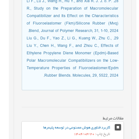
28. Li F., Lu J., Wang H., Hu Y., and Xia R. J. J. o. P.
R., Study on the Preparation of Macromolecular
Compatibilizer and Its Effect on the Characteristics
of Fluoroelastomer (Fkm)/Silicone Rubber (Mvq)
Blend, Journal of Polymer Research, 31, 1-10, 2024.
29. Liu G., Du F., Yao Z., Li G., Kuang W., Zhu C.,
Liu Y., Chen H., Wang F., and Zhou C., Effects of
Ethylene Propylene Diene Monomer (Epdm)-Based
Polar Macromolecular Compatibilizers on the Low-
Temperature Properties of Fluoroelastomer/Epdm
Rubber Blends. Molecules, 29, 5522, 2024.
مقالات مرتبط
کاربرد فناوری هوش مصنوعی در توسعه پلیمرها
تاریخ چاپ
: 1404/03/20