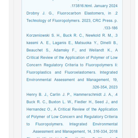
173816.html. January 2024.
2. Drobny J. G., Fluorocarbon Elastomers, in
Technology of Fluoropolymers. 2023, CRC Press. p.
133-186.
3. Korzeniowski S. H., Buck R. C., Newkold R. M.,
kassmi A. E., Laganis E., Matsuoka Y., Dinelli B.,
Beauchet S., Adamsky F., and Weilandt K., A
Critical Review of the Application of Polymer of Low
Concern Regulatory Criteria to Fluoropolymers Ii:
Fluoroplastics and Fluoroelastomers. Integrated
Environmental Assessment and Management, 19,
326-354, 2023.
4. Henry B. J., Carlin J. P., Hammerschmidt J. A.,
Buck R. C., Buxton L. W., Fiedler H., Seed J., and
Hernandez O., A Critical Review of the Application
of Polymer of Low Concern and Regulatory Criteria
to Fluoropolymers. Integrated Environmental
Assessment and Management, 14, 316-334, 2018.