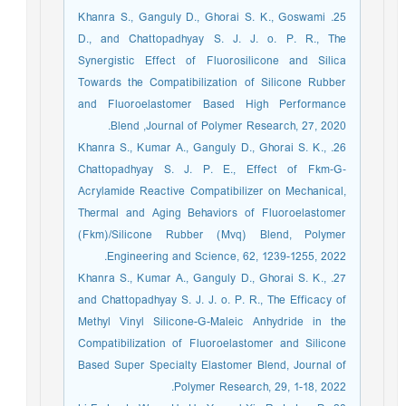
25. Khanra S., Ganguly D., Ghorai S. K., Goswami
D., and Chattopadhyay S. J. J. o. P. R., The
Synergistic Effect of Fluorosilicone and Silica
Towards the Compatibilization of Silicone Rubber
and Fluoroelastomer Based High Performance
Blend ,Journal of Polymer Research, 27, 2020.
26. Khanra S., Kumar A., Ganguly D., Ghorai S. K.,
Chattopadhyay S. J. P. E., Effect of Fkm‐G‐
Acrylamide Reactive Compatibilizer on Mechanical,
Thermal and Aging Behaviors of Fluoroelastomer
(Fkm)/Silicone Rubber (Mvq) Blend, Polymer
Engineering and Science, 62, 1239-1255, 2022.
27. Khanra S., Kumar A., Ganguly D., Ghorai S. K.,
and Chattopadhyay S. J. J. o. P. R., The Efficacy of
Methyl Vinyl Silicone-G-Maleic Anhydride in the
Compatibilization of Fluoroelastomer and Silicone
Based Super Specialty Elastomer Blend, Journal of
Polymer Research, 29, 1-18, 2022.